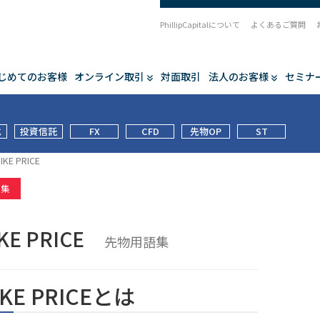
PhillipCapitalについて
よくあるご質問
じめてのお客様
オンライン取引
対面取引
法人のお客様
セミナ
式
投資信託
FX
CFD
先物OP
ST
IKE PRICE
語集
IKE PRICE
先物用語集
IKE PRICEとは