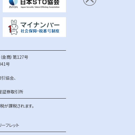
金商）第127号
41号
取引協会
、
屋証券取引所
得税が課税されます。
リーフレット