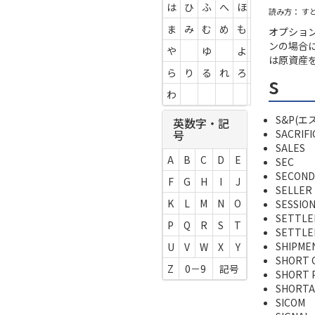
は
ひ
ふ
へ
ほ
読み方： す
ま
み
む
め
も
オプショ
ンの場合
や
ゆ
よ
は原資産
ら
り
る
れ
ろ
s
わ
S&P(
英数字・記
SACRIFI
号
SALES
A
B
C
D
E
SEC
SECOND
F
G
H
I
J
SELLER
K
L
M
N
O
SESSIO
SETTL
P
Q
R
S
T
SETTLE
SHIPME
U
V
W
X
Y
SHORT 
Z
0－9
記号
SHORT 
SHORT
SICOM