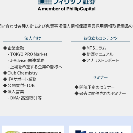
問い合わせ
各種方針および免責事項
個人情報保護宣言
採用情報
取扱商品の
法人向け
お役立ちコンテンツ
企業金融
MT5コラム
TOKYO PRO Market
動画マニュアル
J-Adviser関連業務
アナリストレポート
上場を希望する企業の皆様へ
Club Chemistry
セミナー
IFAサポート業務
公開買付・TOB
開催予定のセミナー
法人営業
過去に開催されたセミナー
DMA・高速取引等