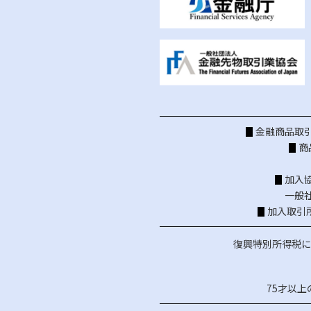
金融商品取引
商
加入
一般
加入取引
復興特別所得税に
75才以