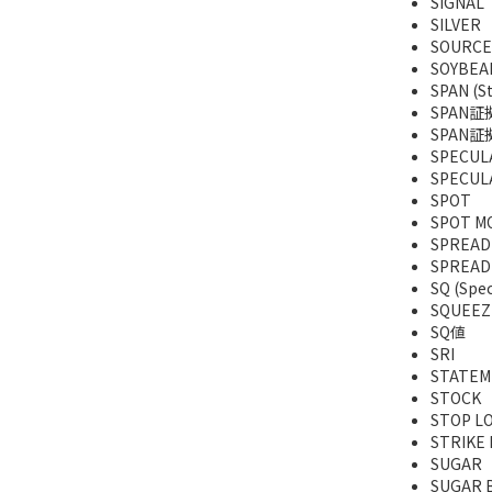
SIGNAL
SILVER
SOURCE
SOYBEA
SPAN (St
SPAN証
SPAN
SPECUL
SPECU
SPOT
SPOT M
SPREAD
SPREAD
SQ (Spec
SQUEEZ
SQ値
SRI
STATEM
STOCK
STOP 
STRIKE 
SUGAR
SUGAR 