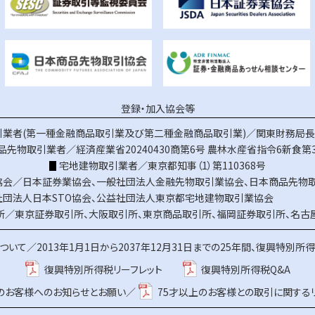
登録・加入協会等
業者(第一種金融商品取引業及び第二種金融商品取引業)／関東財務局長（
品先物取引業者／経済産業省20240430商第6号
農林水産省指令6新食第3
宅地建物取引業者／東京都知事（1）第110368号
協会／
日本証券業協会
、
一般社団法人金融先物取引業協会
、
日本商品先物
社団法人日本STO協会
、
公益社団法人東京都宅地建物取引業協会
所／
東京証券取引所
、
大阪取引所
、
東京商品取引所
、
福岡証券取引所
、
名古
ついて／
2013年1月1日から2037年12月31日までの25年間、復興特別所
復興特別所得税リーフレット
復興特別所得税Q&A
上のお客様へのお知らせとお願い／
75才以上のお客様との取引に関する