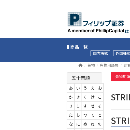
は
商品一覧
国内株式
外国株
先物
先物用語集
STR
先物用
五十音順
あ
い
う
え
お
STR
か
き
く
け
こ
さ
し
す
せ
そ
た
ち
つ
て
と
STR
な
に
ぬ
ね
の