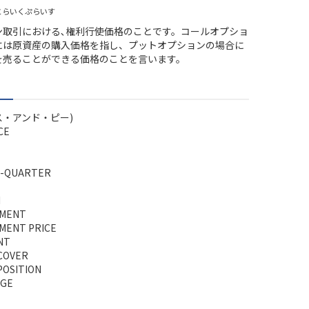
とらいくぷらいす
ン取引における､権利行使価格のことです。コールオプショ
には原資産の購入価格を指し、プットオプションの場合に
を売ることができる価格のことを言います。
エス・アンド・ピー)
CE
-QUARTER
N
EMENT
MENT PRICE
NT
COVER
POSITION
AGE