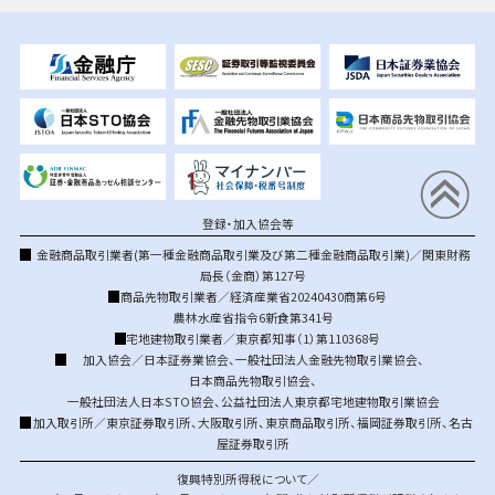
登録・加入協会等
金融商品取引業者(第一種金融商品取引業及び第二種金融商品取引業)／関東財務
局長（金商）第127号
商品先物取引業者／経済産業省20240430商第6号
農林水産省指令6新食第341号
宅地建物取引業者／東京都知事（1）第110368号
加入協会／
日本証券業協会
、
一般社団法人金融先物取引業協会
、
日本商品先物取引協会
、
一般社団法人日本STO協会
、
公益社団法人東京都宅地建物取引業協会
加入取引所／
東京証券取引所
、
大阪取引所
、
東京商品取引所
、
福岡証券取引所
、
名古
屋証券取引所
復興特別所得税について／