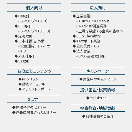
個人向け
法人向け
FX取引
企業金融
フィリップMT5(FX)
TOKYO PRO Market
CFD取引
J-Adviser関連業務
フィリップMT5(CFD)
上場を希望する企業の皆様へ
先物取引
Club Chemistry
日本株投信・外債
IFAサポート業務
資産運用アドバイザー
公開買付・TOB
IPO
法人営業
外国株取引
DMA・高速取引等
ST取引
お役立ちコンテンツ
キャンペーン
MT5コラム
実施中のキャンペーン
動画マニュアル
提供番組・協賛情報
アナリストレポート
ラジオNIKKEI
セミナー
開催予定のセミナー
投資教育・地域貢献
過去に開催されたセミナー
各種活動のご紹介