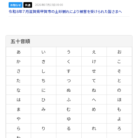
お知らせ
共通
2026年07月15日 09:00
令和８年７月滋賀県甲賀市の土砂崩れにより被害を受けられた皆さまへ
五十音順
あ
い
う
え
お
か
き
く
け
こ
さ
し
す
せ
そ
た
ち
つ
て
と
な
に
ぬ
ね
の
は
ひ
ふ
へ
ほ
ま
み
む
め
も
や
ゆ
よ
ら
り
る
れ
ろ
わ