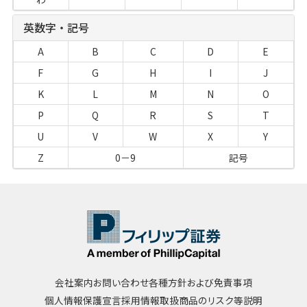
英数字・記号
A
B
C
D
E
F
G
H
I
J
K
L
M
N
O
P
Q
R
S
T
U
V
W
X
Y
Z
0－9
記号
会社案内
お問い合わせ
各種方針および免責事項
個人情報保護宣言
採用情報
取扱商品のリスク等説明