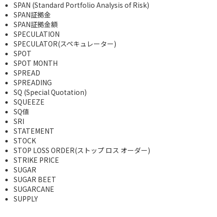
SPAN (Standard Portfolio Analysis of Risk)
SPAN証拠金
SPAN証拠金額
SPECULATION
SPECULATOR(スペキュレーター)
SPOT
SPOT MONTH
SPREAD
SPREADING
SQ (Special Quotation)
SQUEEZE
SQ値
SRI
STATEMENT
STOCK
STOP LOSS ORDER(ストップ ロス オーダー)
STRIKE PRICE
SUGAR
SUGAR BEET
SUGARCANE
SUPPLY