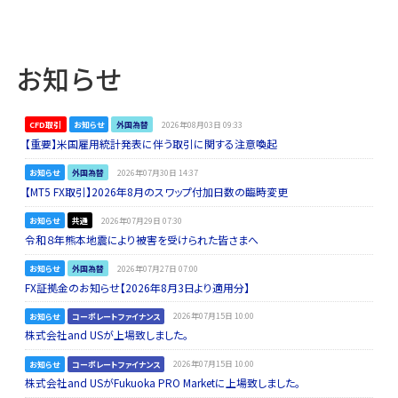
お知らせ
CFD取引
お知らせ
外国為替
2026年08月03日 09:33
【重要】米国雇用統計発表に伴う取引に関する注意喚起
お知らせ
外国為替
2026年07月30日 14:37
【MT5 FX取引】2026年8月のスワップ付加日数の臨時変更
お知らせ
共通
2026年07月29日 07:30
令和８年熊本地震により被害を受けられた皆さまへ
お知らせ
外国為替
2026年07月27日 07:00
FX証拠金のお知らせ【2026年8月3日より適用分】
お知らせ
コーポレートファイナンス
2026年07月15日 10:00
株式会社and USが上場致しました。
お知らせ
コーポレートファイナンス
2026年07月15日 10:00
株式会社and USがFukuoka PRO Marketに上場致しました。