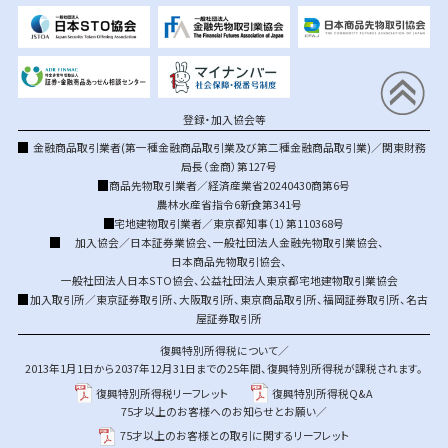
登録・加入協会等
金融商品取引業者(第一種金融商品取引業及び第二種金融商品取引業)／関東財務
局長（金商）第127号
商品先物取引業者／経済産業省20240430商第6号
農林水産省指令6新食第341号
宅地建物取引業者／東京都知事（1）第110368号
加入協会／
日本証券業協会
、
一般社団法人金融先物取引業協会
、
日本商品先物取引協会
、
一般社団法人日本STO協会
、
公益社団法人東京都宅地建物取引業協会
加入取引所／
東京証券取引所
、
大阪取引所
、
東京商品取引所
、
福岡証券取引所
、
名古
屋証券取引所
復興特別所得税について／
2013年1月1日から2037年12月31日までの25年間、復興特別所得税が課税されます。
復興特別所得税リーフレット
復興特別所得税Q&A
75才以上のお客様へのお知らせとお願い／
75才以上のお客様との取引に関するリーフレット