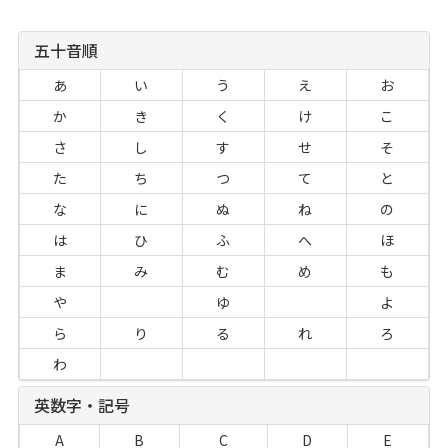
五十音順
あ
い
う
え
お
か
き
く
け
こ
さ
し
す
せ
そ
た
ち
つ
て
と
な
に
ぬ
ね
の
は
ひ
ふ
へ
ほ
ま
み
む
め
も
や
ゆ
よ
ら
り
る
れ
ろ
わ
英数字・記号
A
B
C
D
E