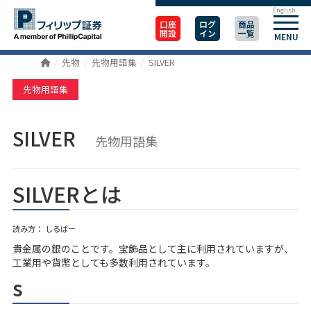
English
口座
ログ
商品
開設
イン
一覧
MENU
先物
先物用語集
SILVER
先物用語集
SILVER
先物用語集
SILVERとは
読み方： しるばー
貴金属の銀のことです。宝飾品として主に利用されていますが、
工業用や貨幣としても多数利用されています。
s