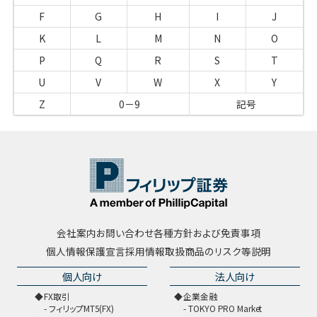
F
G
H
I
J
K
L
M
N
O
P
Q
R
S
T
U
V
W
X
Y
Z
0－9
記号
会社案内
お問い合わせ
各種方針および免責事項
個人情報保護宣言
採用情報
取扱商品のリスク等説明
個人向け
法人向け
FX取引
企業金融
フィリップMT5(FX)
TOKYO PRO Market