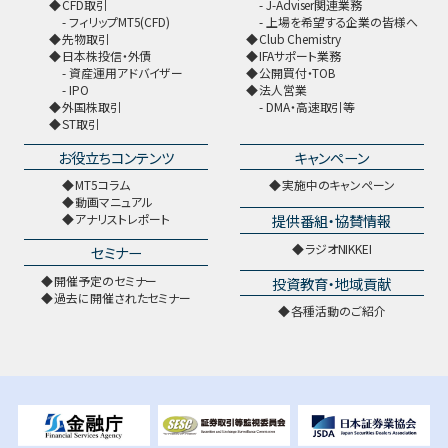
CFD取引
J-Adviser関連業務
フィリップMT5(CFD)
上場を希望する企業の皆様へ
先物取引
Club Chemistry
日本株投信・外債
IFAサポート業務
資産運用アドバイザー
公開買付・TOB
IPO
法人営業
外国株取引
DMA・高速取引等
ST取引
お役立ちコンテンツ
キャンペーン
MT5コラム
実施中のキャンペーン
動画マニュアル
提供番組・協賛情報
アナリストレポート
ラジオNIKKEI
セミナー
開催予定のセミナー
投資教育・地域貢献
過去に開催されたセミナー
各種活動のご紹介