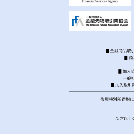
金融商品取引
商
加入
一般
加入取引
復興特別所得税に
75才以