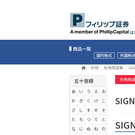
は
商品一覧
国内株式
外国株
先物
先物用語集
SIG
先物用
五十音順
あ
い
う
え
お
SIG
か
き
く
け
こ
さ
し
す
せ
そ
た
ち
つ
て
と
SIG
な
に
ぬ
ね
の