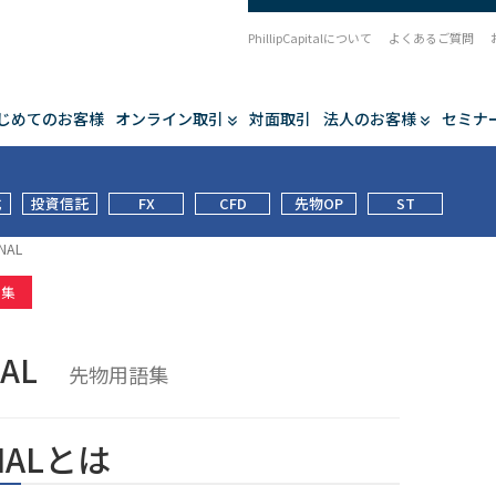
PhillipCapitalについて
よくあるご質問
じめてのお客様
オンライン取引
対面取引
法人のお客様
セミナ
式
投資信託
FX
CFD
先物OP
ST
NAL
語集
NAL
先物用語集
NALとは