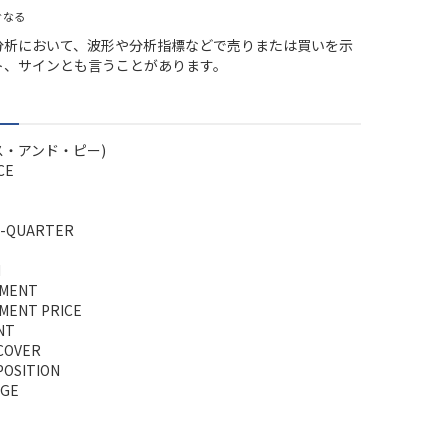
ぐなる
分析において、波形や分析指標などで売りまたは買いを示
ト、サインとも言うことがあります。
エス・アンド・ピー)
CE
-QUARTER
N
EMENT
MENT PRICE
NT
COVER
POSITION
AGE