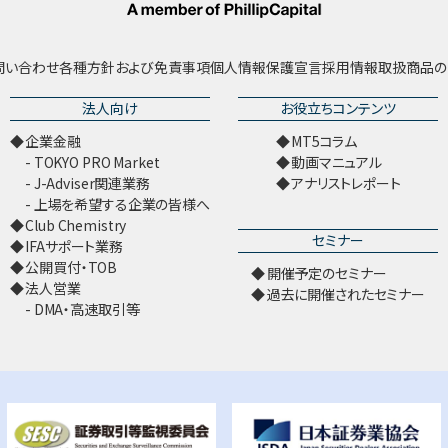
問い合わせ
各種方針および免責事項
個人情報保護宣言
採用情報
取扱商品の
法人向け
お役立ちコンテンツ
企業金融
MT5コラム
TOKYO PRO Market
動画マニュアル
J-Adviser関連業務
アナリストレポート
上場を希望する企業の皆様へ
Club Chemistry
セミナー
IFAサポート業務
公開買付・TOB
開催予定のセミナー
法人営業
過去に開催されたセミナー
DMA・高速取引等