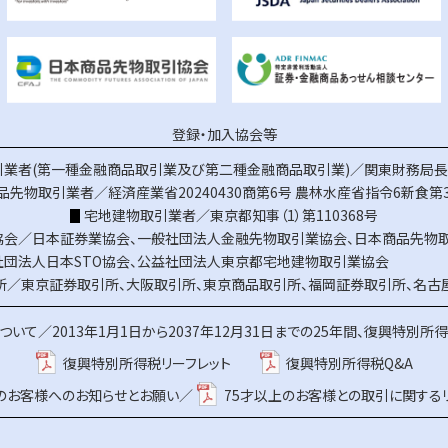
登録・加入協会等
業者(第一種金融商品取引業及び第二種金融商品取引業)／関東財務局長（
品先物取引業者／経済産業省20240430商第6号
農林水産省指令6新食第3
宅地建物取引業者／東京都知事（1）第110368号
協会／
日本証券業協会
、
一般社団法人金融先物取引業協会
、
日本商品先物
社団法人日本STO協会
、
公益社団法人東京都宅地建物取引業協会
所／
東京証券取引所
、
大阪取引所
、
東京商品取引所
、
福岡証券取引所
、
名古
ついて／
2013年1月1日から2037年12月31日までの25年間、復興特別所
復興特別所得税リーフレット
復興特別所得税Q&A
上のお客様へのお知らせとお願い／
75才以上のお客様との取引に関する