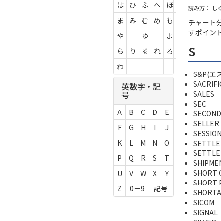
は
ひ
ふ
へ
ほ
読み方： し
ま
み
む
め
も
チャート
すポイン
や
ゆ
よ
s
ら
り
る
れ
ろ
わ
S&P(
SACRIFI
英数字・記
SALES
号
SEC
A
B
C
D
E
SECOND
SELLER
F
G
H
I
J
SESSIO
K
L
M
N
O
SETTL
SETTLE
P
Q
R
S
T
SHIPME
SHORT 
U
V
W
X
Y
SHORT 
Z
0－9
記号
SHORT
SICOM
SIGNAL