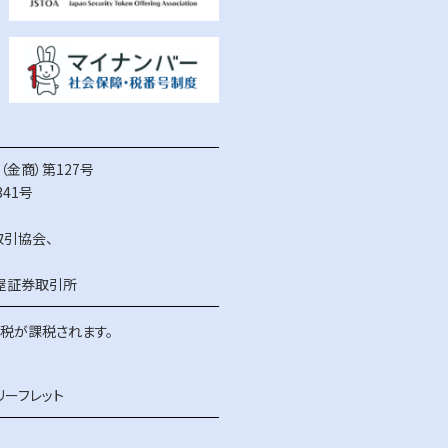
金商）第127号
41号
取引協会
、
屋証券取引所
得税が課税されます。
リーフレット