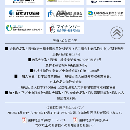
登録・加入協会等
金融商品取引業者(第一種金融商品取引業及び第二種金融商品取引業)／関東財務
局長（金商）第127号
商品先物取引業者／経済産業省20240430商第6号
農林水産省指令6新食第341号
宅地建物取引業者／東京都知事（1）第110368号
加入協会／
日本証券業協会
、
一般社団法人金融先物取引業協会
、
日本商品先物取引協会
、
一般社団法人日本STO協会
、
公益社団法人東京都宅地建物取引業協会
加入取引所／
東京証券取引所
、
大阪取引所
、
東京商品取引所
、
福岡証券取引所
、
名古
屋証券取引所
復興特別所得税について／
2013年1月1日から2037年12月31日までの25年間、復興特別所得税が課税されます。
復興特別所得税リーフレット
復興特別所得税Q&A
75才以上のお客様へのお知らせとお願い／