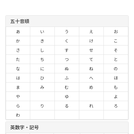
五十音順
あ
い
う
え
お
か
き
く
け
こ
さ
し
す
せ
そ
た
ち
つ
て
と
な
に
ぬ
ね
の
は
ひ
ふ
へ
ほ
ま
み
む
め
も
や
ゆ
よ
ら
り
る
れ
ろ
わ
英数字・記号