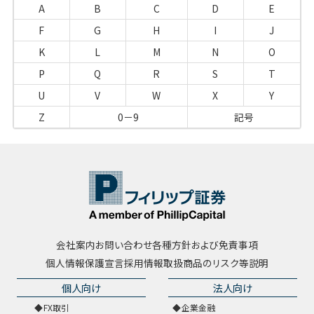
A
B
C
D
E
F
G
H
I
J
K
L
M
N
O
P
Q
R
S
T
U
V
W
X
Y
Z
0－9
記号
会社案内
お問い合わせ
各種方針および免責事項
個人情報保護宣言
採用情報
取扱商品のリスク等説明
個人向け
法人向け
FX取引
企業金融