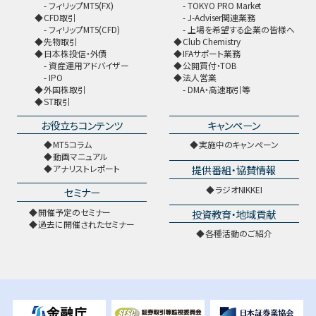
フィリップMT5(FX)
TOKYO PRO Market
CFD取引
J-Adviser関連業務
フィリップMT5(CFD)
上場を希望する企業の皆様へ
先物取引
Club Chemistry
日本株投信・外債
IFAサポート業務
資産運用アドバイザー
公開買付・TOB
IPO
法人営業
外国株取引
DMA・高速取引等
ST取引
お役立ちコンテンツ
キャンペーン
MT5コラム
実施中のキャンペーン
動画マニュアル
提供番組・協賛情報
アナリストレポート
ラジオNIKKEI
セミナー
開催予定のセミナー
投資教育・地域貢献
過去に開催されたセミナー
各種活動のご紹介