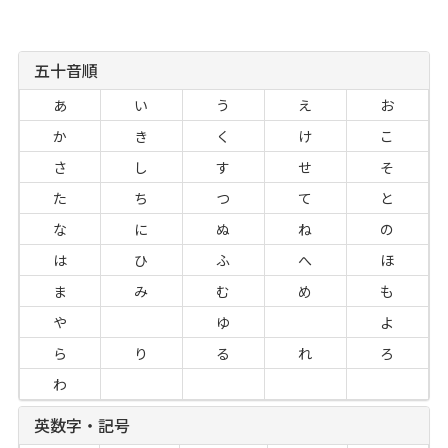
五十音順
あ
い
う
え
お
か
き
く
け
こ
さ
し
す
せ
そ
た
ち
つ
て
と
な
に
ぬ
ね
の
は
ひ
ふ
へ
ほ
ま
み
む
め
も
や
ゆ
よ
ら
り
る
れ
ろ
わ
英数字・記号