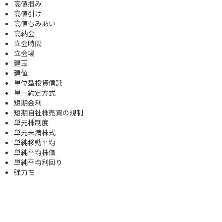
高値掴み
高値引け
高値もみあい
高納会
立会時間
立会場
建玉
建値
単位型投資信託
単一約定方式
短期金利
短期自社株売買の規制
単元株制度
単元未満株式
単純移動平均
単純平均株価
単純平均利回り
弾力性