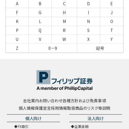
A
B
C
D
E
F
G
H
I
J
K
L
M
N
O
P
Q
R
S
T
U
V
W
X
Y
Z
0－9
記号
会社案内
お問い合わせ
各種方針および免責事項
個人情報保護宣言
採用情報
取扱商品のリスク等説明
個人向け
法人向け
FX取引
企業金融