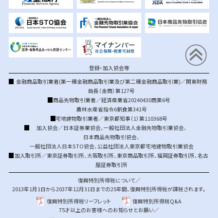
登録・加入協会等
金融商品取引業者(第一種金融商品取引業及び第二種金融商品取引業)／関東財務
局長（金商）第127号
商品先物取引業者／経済産業省20240430商第6号
農林水産省指令6新食第341号
宅地建物取引業者／東京都知事（1）第110368号
加入協会／
日本証券業協会
、
一般社団法人金融先物取引業協会
、
日本商品先物取引協会
、
一般社団法人日本STO協会
、
公益社団法人東京都宅地建物取引業協会
加入取引所／
東京証券取引所
、
大阪取引所
、
東京商品取引所
、
福岡証券取引所
、
名古
屋証券取引所
復興特別所得税について／
2013年1月1日から2037年12月31日までの25年間、復興特別所得税が課税されます。
復興特別所得税リーフレット
復興特別所得税Q&A
75才以上のお客様へのお知らせとお願い／