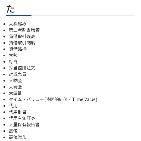
た
大株締め
第三者割当増資
貸借取引残高
貸借取引制度
貸借銘柄
大勢
対当
対当値段注文
対当売買
大納会
大発会
大波乱
タイム・バリュー(時間的価値・Time Value)
代用
代用掛目
代用有価証券
大量保有報告書
高値
高値覚え