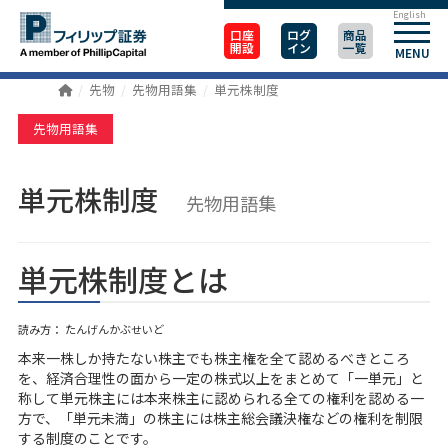
English
口座
ログ
商品
開設
イン
一覧
MENU
先物
先物用語集
単元株制度
先物用語集
単元株制度
先物用語集
単元株制度とは
読み方： たんげんかぶせいど
本来一株しか持たない株主でも株主権を全て認めるべきところ
を、経済合理性の面から一定の株式以上をまとめて「一単元」と
称して単元株主には本来株主に認められる全ての権利を認める一
方で、「単元未満」の株主には株主総会議決権などの権利を制限
する制度のことです。