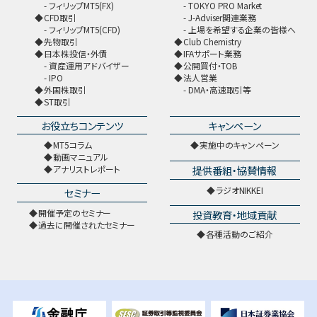
フィリップMT5(FX)
TOKYO PRO Market
CFD取引
J-Adviser関連業務
フィリップMT5(CFD)
上場を希望する企業の皆様へ
先物取引
Club Chemistry
日本株投信・外債
IFAサポート業務
資産運用アドバイザー
公開買付・TOB
IPO
法人営業
外国株取引
DMA・高速取引等
ST取引
お役立ちコンテンツ
キャンペーン
MT5コラム
実施中のキャンペーン
動画マニュアル
提供番組・協賛情報
アナリストレポート
ラジオNIKKEI
セミナー
開催予定のセミナー
投資教育・地域貢献
過去に開催されたセミナー
各種活動のご紹介