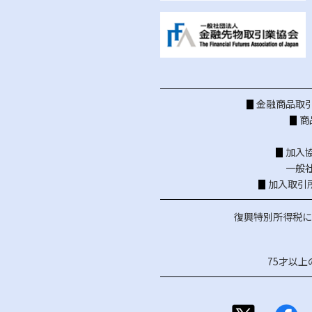
金融商品取引
商
加入
一般
加入取引
復興特別所得税に
75才以