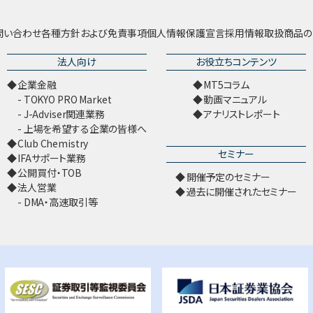
問い合わせ
各種方針および免責事項
個人情報保護宣言
採用情報
取扱商品の
法人向け
お役立ちコンテンツ
企業金融
MT5コラム
TOKYO PRO Market
動画マニュアル
J-Adviser関連業務
アナリストレポート
上場を希望する企業の皆様へ
Club Chemistry
セミナー
IFAサポート業務
公開買付・TOB
開催予定のセミナー
法人営業
過去に開催されたセミナー
DMA・高速取引等