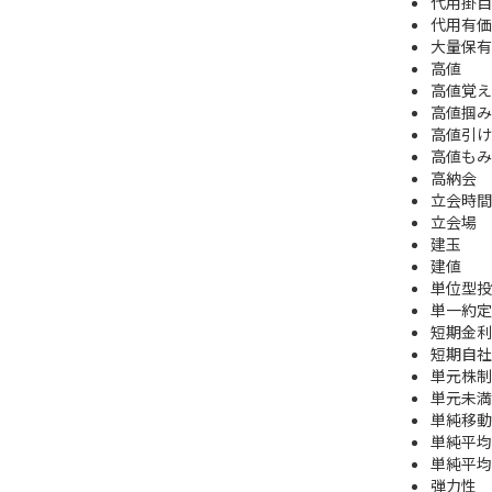
代用掛目
代用有価
大量保有
高値
高値覚え
高値掴み
高値引け
高値もみ
高納会
立会時間
立会場
建玉
建値
単位型投
単一約定
短期金利
短期自社
単元株制
単元未満
単純移動
単純平均
単純平均
弾力性