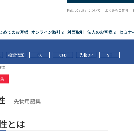
PhillipCapitalについて
よくあるご質問
じめてのお客様
オンライン取引
対面取引
法人のお客様
セミナ
式
投資信託
FX
CFD
先物OP
ST
力性
語集
力性
先物用語集
性とは