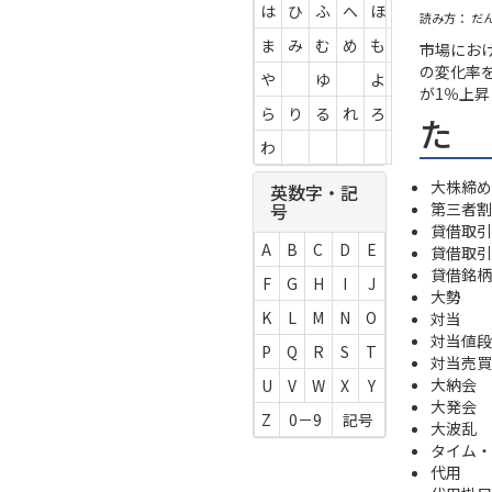
は
ひ
ふ
へ
ほ
読み方： だ
ま
み
む
め
も
市場にお
の変化率
や
ゆ
よ
が1％上
ら
り
る
れ
ろ
た
わ
大株締め
英数字・記
第三者割
号
貸借取引
A
B
C
D
E
貸借取引
貸借銘柄
F
G
H
I
J
大勢
K
L
M
N
O
対当
対当値段
P
Q
R
S
T
対当売買
大納会
U
V
W
X
Y
大発会
Z
0－9
記号
大波乱
タイム・バ
代用