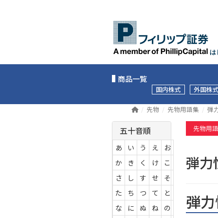
は
商品一覧
国内株式
外国株
先物
先物用語集
弾
先物用
五十音順
あ
い
う
え
お
弾
か
き
く
け
こ
さ
し
す
せ
そ
た
ち
つ
て
と
弾力
な
に
ぬ
ね
の