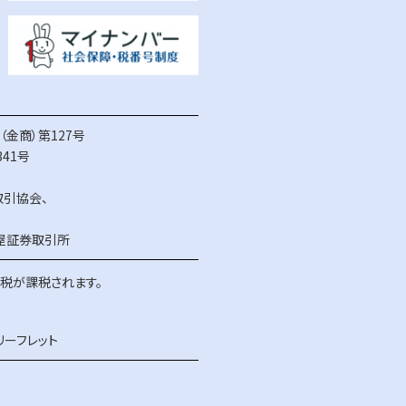
金商）第127号
41号
取引協会
、
屋証券取引所
得税が課税されます。
リーフレット