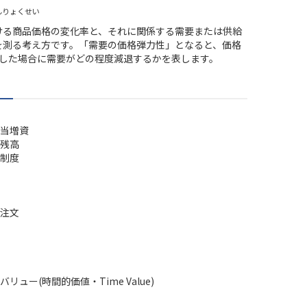
んりょくせい
ける商品価格の変化率と、それに関係する需要または供給
を測る考え方です。「需要の価格弾力性」となると、価格
昇した場合に需要がどの程度減退するかを表します。
当増資
残高
制度
注文
リュー(時間的価値・Time Value)