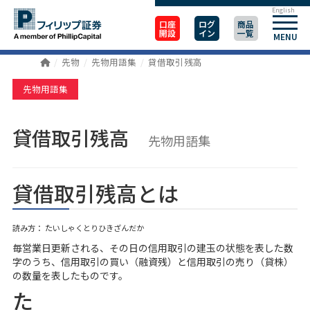
English
口座
ログ
商品
開設
イン
一覧
MENU
先物
先物用語集
貸借取引残高
先物用語集
貸借取引残高
先物用語集
貸借取引残高とは
読み方： たいしゃくとりひきざんだか
毎営業日更新される、その日の信用取引の建玉の状態を表した数
字のうち、信用取引の買い（融資残）と信用取引の売り（貸株）
の数量を表したものです。
た