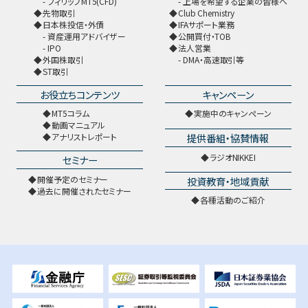
フィリップMT5(CFD)
上場を希望する企業の皆様へ
先物取引
Club Chemistry
日本株投信・外債
IFAサポート業務
資産運用アドバイザー
公開買付・TOB
IPO
法人営業
外国株取引
DMA・高速取引等
ST取引
お役立ちコンテンツ
キャンペーン
MT5コラム
実施中のキャンペーン
動画マニュアル
提供番組・協賛情報
アナリストレポート
ラジオNIKKEI
セミナー
開催予定のセミナー
投資教育・地域貢献
過去に開催されたセミナー
各種活動のご紹介