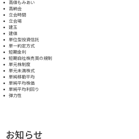
高値もみあい
高納会
立会時間
立会場
建玉
建値
単位型投資信託
単一約定方式
短期金利
短期自社株売買の規制
単元株制度
単元未満株式
単純移動平均
単純平均株価
単純平均利回り
弾力性
お知らせ