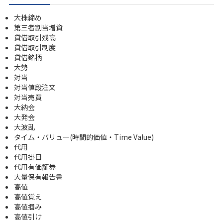
大株締め
第三者割当増資
貸借取引残高
貸借取引制度
貸借銘柄
大勢
対当
対当値段注文
対当売買
大納会
大発会
大波乱
タイム・バリュー(時間的価値・Time Value)
代用
代用掛目
代用有価証券
大量保有報告書
高値
高値覚え
高値掴み
高値引け