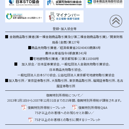
登録・加入協会等
金融商品取引業者(第一種金融商品取引業及び第二種金融商品取引業)／関東財務
局長（金商）第127号
商品先物取引業者／経済産業省20240430商第6号
農林水産省指令6新食第341号
宅地建物取引業者／東京都知事（1）第110368号
加入協会／
日本証券業協会
、
一般社団法人金融先物取引業協会
、
日本商品先物取引協会
、
一般社団法人日本STO協会
、
公益社団法人東京都宅地建物取引業協会
加入取引所／
東京証券取引所
、
大阪取引所
、
東京商品取引所
、
福岡証券取引所
、
名古
屋証券取引所
復興特別所得税について／
2013年1月1日から2037年12月31日までの25年間、復興特別所得税が課税されます。
復興特別所得税リーフレット
復興特別所得税Q&A
75才以上のお客様へのお知らせとお願い／
75才以上のお客様との取引に関するリーフレット