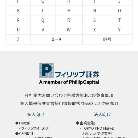
F
G
H
I
J
K
L
M
N
O
P
Q
R
S
T
U
V
W
X
Y
Z
0－9
記号
会社案内
お問い合わせ
各種方針および免責事項
個人情報保護宣言
採用情報
取扱商品のリスク等説明
個人向け
法人向け
FX取引
企業金融
フィリップMT5(FX)
TOKYO PRO Market
CFD取引
J-Adviser関連業務