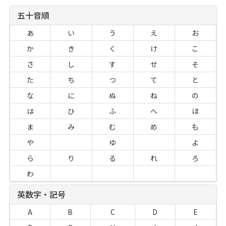
五十音順
あ
い
う
え
お
か
き
く
け
こ
さ
し
す
せ
そ
た
ち
つ
て
と
な
に
ぬ
ね
の
は
ひ
ふ
へ
ほ
ま
み
む
め
も
や
ゆ
よ
ら
り
る
れ
ろ
わ
英数字・記号
A
B
C
D
E