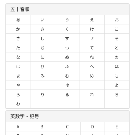
五十音順
あ
い
う
え
お
か
き
く
け
こ
さ
し
す
せ
そ
た
ち
つ
て
と
な
に
ぬ
ね
の
は
ひ
ふ
へ
ほ
ま
み
む
め
も
や
ゆ
よ
ら
り
る
れ
ろ
わ
英数字・記号
A
B
C
D
E