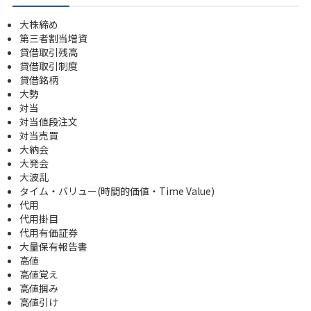
大株締め
第三者割当増資
貸借取引残高
貸借取引制度
貸借銘柄
大勢
対当
対当値段注文
対当売買
大納会
大発会
大波乱
タイム・バリュー(時間的価値・Time Value)
代用
代用掛目
代用有価証券
大量保有報告書
高値
高値覚え
高値掴み
高値引け