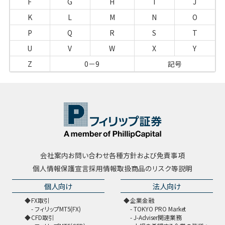
F
G
H
I
J
K
L
M
N
O
P
Q
R
S
T
U
V
W
X
Y
Z
0－9
記号
会社案内
お問い合わせ
各種方針および免責事項
個人情報保護宣言
採用情報
取扱商品のリスク等説明
個人向け
法人向け
FX取引
企業金融
フィリップMT5(FX)
TOKYO PRO Market
CFD取引
J-Adviser関連業務