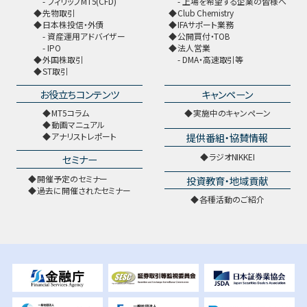
フィリップMT5(CFD)
上場を希望する企業の皆様へ
先物取引
Club Chemistry
日本株投信・外債
IFAサポート業務
資産運用アドバイザー
公開買付・TOB
IPO
法人営業
外国株取引
DMA・高速取引等
ST取引
お役立ちコンテンツ
キャンペーン
MT5コラム
実施中のキャンペーン
動画マニュアル
提供番組・協賛情報
アナリストレポート
ラジオNIKKEI
セミナー
開催予定のセミナー
投資教育・地域貢献
過去に開催されたセミナー
各種活動のご紹介