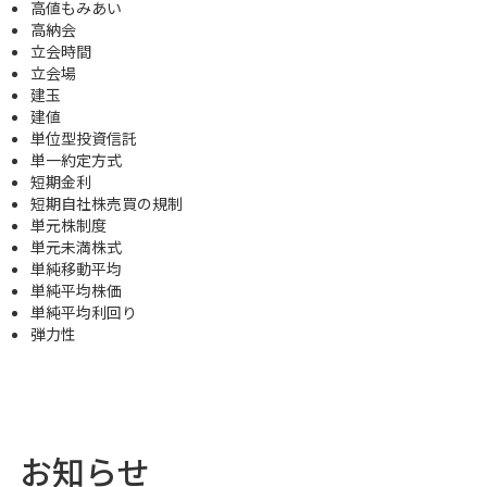
高値もみあい
高納会
立会時間
立会場
建玉
建値
単位型投資信託
単一約定方式
短期金利
短期自社株売買の規制
単元株制度
単元未満株式
単純移動平均
単純平均株価
単純平均利回り
弾力性
お知らせ