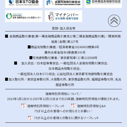
登録・加入協会等
金融商品取引業者(第一種金融商品取引業及び第二種金融商品取引業)／関東財務
局長（金商）第127号
商品先物取引業者／経済産業省20240430商第6号
農林水産省指令6新食第341号
宅地建物取引業者／東京都知事（1）第110368号
加入協会／
日本証券業協会
、
一般社団法人金融先物取引業協会
、
日本商品先物取引協会
、
一般社団法人日本STO協会
、
公益社団法人東京都宅地建物取引業協会
加入取引所／
東京証券取引所
、
大阪取引所
、
東京商品取引所
、
福岡証券取引所
、
名古
屋証券取引所
復興特別所得税について／
2013年1月1日から2037年12月31日までの25年間、復興特別所得税が課税されます。
復興特別所得税リーフレット
復興特別所得税Q&A
75才以上のお客様へのお知らせとお願い／
75才以上のお客様との取引に関するリーフレット