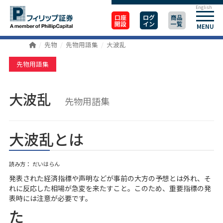
English
口座
ログ
商品
開設
イン
一覧
MENU
先物
先物用語集
大波乱
先物用語集
大波乱
先物用語集
大波乱とは
読み方： だいはらん
発表された経済指標や声明などが事前の大方の予想とは外れ、そ
れに反応した相場が急変を来たすこと。このため、重要指標の発
表時には注意が必要です。
た