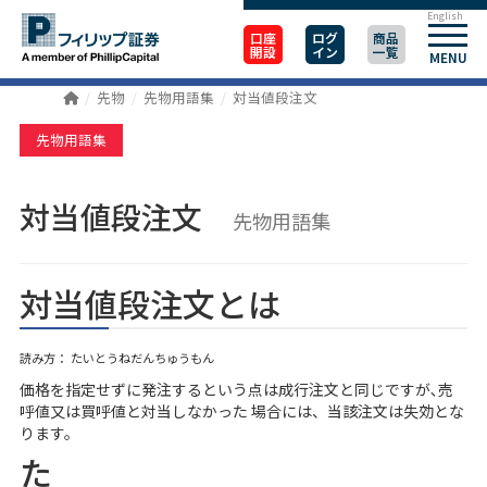
English
口座
ログ
商品
開設
イン
一覧
MENU
先物
先物用語集
対当値段注文
先物用語集
対当値段注文
先物用語集
対当値段注文とは
読み方： たいとうねだんちゅうもん
価格を指定せずに発注するという点は成行注文と同じですが､売
呼値又は買呼値と対当しなかった 場合には、当該注文は失効とな
ります。
た