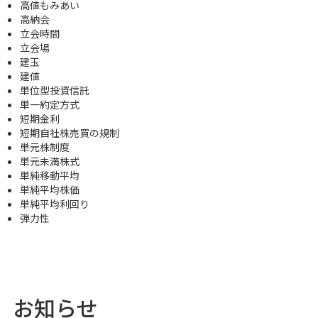
高値もみあい
高納会
立会時間
立会場
建玉
建値
単位型投資信託
単一約定方式
短期金利
短期自社株売買の規制
単元株制度
単元未満株式
単純移動平均
単純平均株価
単純平均利回り
弾力性
お知らせ