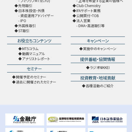
フィリップMT5(CFD)
上場を希望する企業の皆様へ
先物取引
Club Chemistry
日本株投信・外債
IFAサポート業務
資産運用アドバイザー
公開買付・TOB
IPO
法人営業
外国株取引
DMA・高速取引等
ST取引
お役立ちコンテンツ
キャンペーン
MT5コラム
実施中のキャンペーン
動画マニュアル
提供番組・協賛情報
アナリストレポート
ラジオNIKKEI
セミナー
開催予定のセミナー
投資教育・地域貢献
過去に開催されたセミナー
各種活動のご紹介