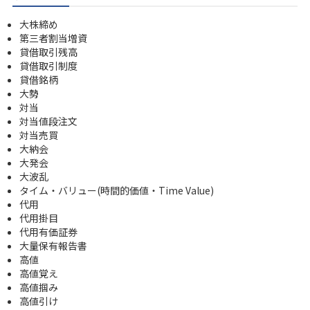
大株締め
第三者割当増資
貸借取引残高
貸借取引制度
貸借銘柄
大勢
対当
対当値段注文
対当売買
大納会
大発会
大波乱
タイム・バリュー(時間的価値・Time Value)
代用
代用掛目
代用有価証券
大量保有報告書
高値
高値覚え
高値掴み
高値引け