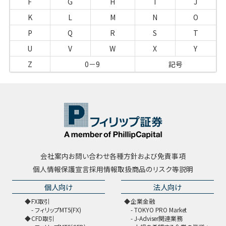
F
G
H
I
J
K
L
M
N
O
P
Q
R
S
T
U
V
W
X
Y
Z
0－9
記号
会社案内
お問い合わせ
各種方針および免責事項
個人情報保護宣言
採用情報
取扱商品のリスク等説明
個人向け
法人向け
FX取引
企業金融
フィリップMT5(FX)
TOKYO PRO Market
CFD取引
J-Adviser関連業務