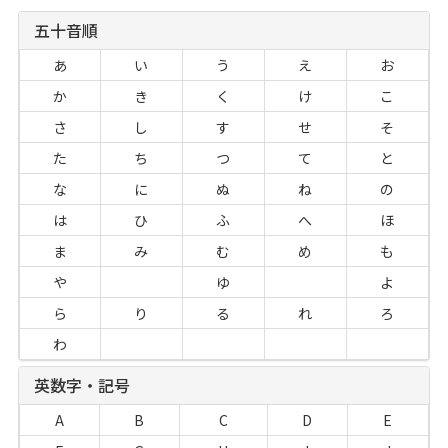
五十音順
あ
い
う
え
お
か
き
く
け
こ
さ
し
す
せ
そ
た
ち
つ
て
と
な
に
ぬ
ね
の
は
ひ
ふ
へ
ほ
ま
み
む
め
も
や
ゆ
よ
ら
り
る
れ
ろ
わ
英数字・記号
A
B
C
D
E