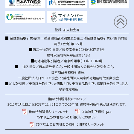
登録・加入協会等
金融商品取引業者(第一種金融商品取引業及び第二種金融商品取引業)／関東財務
局長（金商）第127号
商品先物取引業者／経済産業省20240430商第6号
農林水産省指令6新食第341号
宅地建物取引業者／東京都知事（1）第110368号
加入協会／
日本証券業協会
、
一般社団法人金融先物取引業協会
、
日本商品先物取引協会
、
一般社団法人日本STO協会
、
公益社団法人東京都宅地建物取引業協会
加入取引所／
東京証券取引所
、
大阪取引所
、
東京商品取引所
、
福岡証券取引所
、
名古
屋証券取引所
復興特別所得税について／
2013年1月1日から2037年12月31日までの25年間、復興特別所得税が課税されます。
復興特別所得税リーフレット
復興特別所得税Q&A
75才以上のお客様へのお知らせとお願い／
75才以上のお客様との取引に関するリーフレット