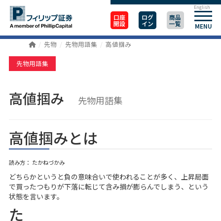
English
口座
ログ
商品
開設
イン
一覧
MENU
先物
先物用語集
高値掴み
先物用語集
高値掴み
先物用語集
高値掴みとは
読み方： たかねづかみ
どちらかというと負の意味合いで使われることが多く、上昇局面
で買ったつもりが下落に転じて含み損が膨らんでしまう、という
状態を言います。
た