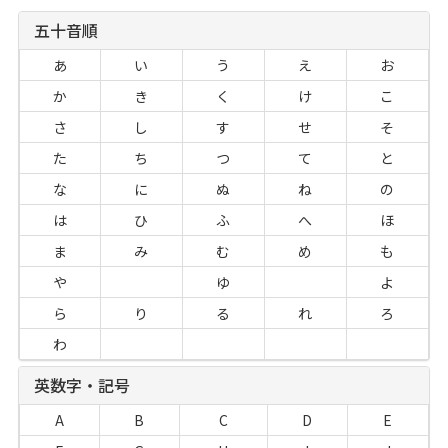
五十音順
あ
い
う
え
お
か
き
く
け
こ
さ
し
す
せ
そ
た
ち
つ
て
と
な
に
ぬ
ね
の
は
ひ
ふ
へ
ほ
ま
み
む
め
も
や
ゆ
よ
ら
り
る
れ
ろ
わ
英数字・記号
A
B
C
D
E