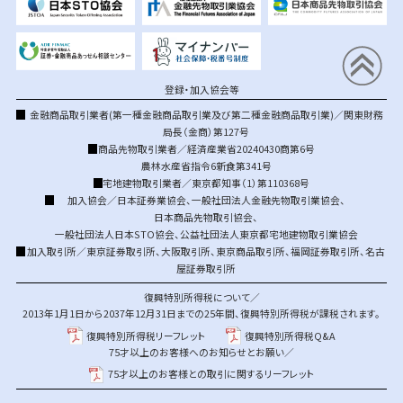
登録・加入協会等
金融商品取引業者(第一種金融商品取引業及び第二種金融商品取引業)／関東財務
局長（金商）第127号
商品先物取引業者／経済産業省20240430商第6号
農林水産省指令6新食第341号
宅地建物取引業者／東京都知事（1）第110368号
加入協会／
日本証券業協会
、
一般社団法人金融先物取引業協会
、
日本商品先物取引協会
、
一般社団法人日本STO協会
、
公益社団法人東京都宅地建物取引業協会
加入取引所／
東京証券取引所
、
大阪取引所
、
東京商品取引所
、
福岡証券取引所
、
名古
屋証券取引所
復興特別所得税について／
2013年1月1日から2037年12月31日までの25年間、復興特別所得税が課税されます。
復興特別所得税リーフレット
復興特別所得税Q&A
75才以上のお客様へのお知らせとお願い／
75才以上のお客様との取引に関するリーフレット