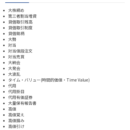
大株締め
第三者割当増資
貸借取引残高
貸借取引制度
貸借銘柄
大勢
対当
対当値段注文
対当売買
大納会
大発会
大波乱
タイム・バリュー(時間的価値・Time Value)
代用
代用掛目
代用有価証券
大量保有報告書
高値
高値覚え
高値掴み
高値引け