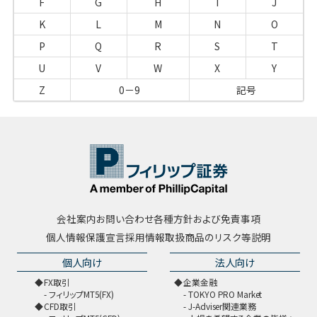
F
G
H
I
J
K
L
M
N
O
P
Q
R
S
T
U
V
W
X
Y
Z
0－9
記号
会社案内
お問い合わせ
各種方針および免責事項
個人情報保護宣言
採用情報
取扱商品のリスク等説明
個人向け
法人向け
FX取引
企業金融
フィリップMT5(FX)
TOKYO PRO Market
CFD取引
J-Adviser関連業務