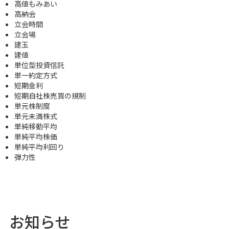
高値もみあい
高納会
立会時間
立会場
建玉
建値
単位型投資信託
単一約定方式
短期金利
短期自社株売買の規制
単元株制度
単元未満株式
単純移動平均
単純平均株価
単純平均利回り
弾力性
お知らせ