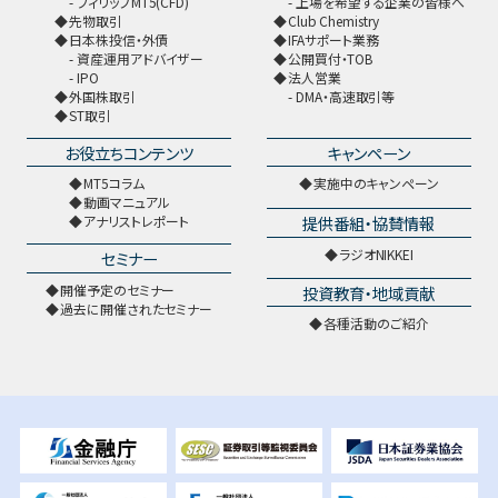
フィリップMT5(CFD)
上場を希望する企業の皆様へ
先物取引
Club Chemistry
日本株投信・外債
IFAサポート業務
資産運用アドバイザー
公開買付・TOB
IPO
法人営業
外国株取引
DMA・高速取引等
ST取引
お役立ちコンテンツ
キャンペーン
MT5コラム
実施中のキャンペーン
動画マニュアル
提供番組・協賛情報
アナリストレポート
ラジオNIKKEI
セミナー
開催予定のセミナー
投資教育・地域貢献
過去に開催されたセミナー
各種活動のご紹介