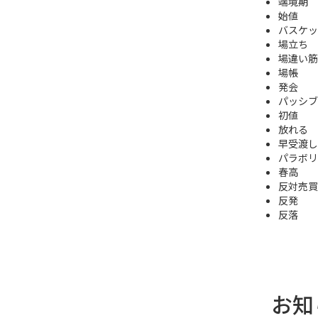
端境期
始値
バスケッ
場立ち
場違い筋
場帳
発会
パッシブ
初値
放れる
早受渡し
パラボリ
春高
反対売買
反発
反落
お知