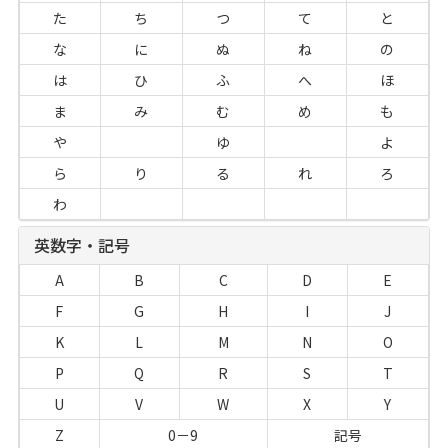
た
ち
つ
て
と
な
に
ぬ
ね
の
は
ひ
ふ
へ
ほ
ま
み
む
め
も
や
ゆ
よ
ら
り
る
れ
ろ
わ
英数字・記号
A
B
C
D
E
F
G
H
I
J
K
L
M
N
O
P
Q
R
S
T
U
V
W
X
Y
Z
0－9
記号