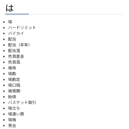
は
場
ハードリミット
バイカイ
配当
配当（年率）
配当落
売買差金
売買高
端株
場勘
場勘定
場口銭
端境期
始値
バスケット取引
場立ち
場違い筋
場帳
発会