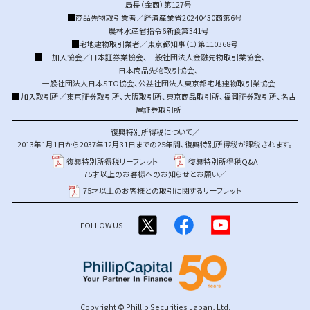
局長（金商）第127号
商品先物取引業者／経済産業省20240430商第6号
農林水産省指令6新食第341号
宅地建物取引業者／東京都知事（1）第110368号
加入協会／
日本証券業協会
、
一般社団法人金融先物取引業協会
、
日本商品先物取引協会
、
一般社団法人日本STO協会
、
公益社団法人東京都宅地建物取引業協会
加入取引所／
東京証券取引所
、
大阪取引所
、
東京商品取引所
、
福岡証券取引所
、
名古
屋証券取引所
復興特別所得税について／
2013年1月1日から2037年12月31日までの25年間、復興特別所得税が課税されます。
復興特別所得税リーフレット
復興特別所得税Q&A
75才以上のお客様へのお知らせとお願い／
75才以上のお客様との取引に関するリーフレット
FOLLOW US
Copyright © Phillip Securities Japan, Ltd.