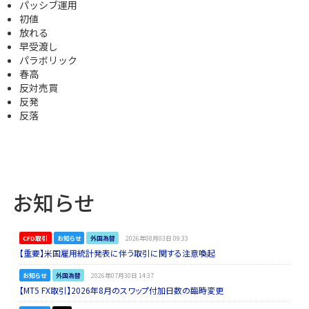
パッシブ運用
初値
放れる
早受渡し
パラボリック
春高
反対売買
反発
反落
お知らせ
CFD取引
お知らせ
外国為替
2026年08月03日 09:33
【重要】米国雇用統計発表に伴う取引に関する注意喚起
お知らせ
外国為替
2026年07月30日 14:37
【MT5 FX取引】2026年8月のスワップ付加日数の臨時変更