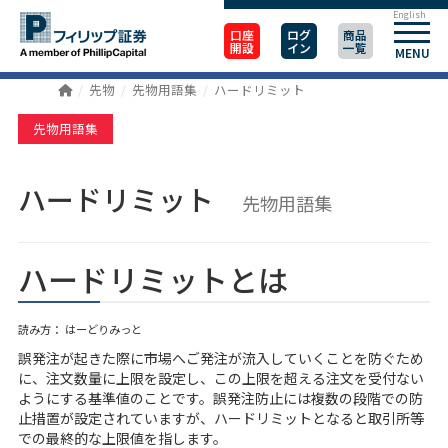
English
口座
ログ
商品
開設
イン
一覧
MENU
先物
先物用語集
ハードリミット
先物用語集
ハードリミット
先物用語集
ハードリミットとは
読み方： はーどりみっと
誤発注が起きた際に市場へご発注が流入していくことを防ぐため
に、注文数量に上限を設定し、この上限を超える注文を受付ない
ようにする基準値のことです。誤発注防止には複数の段階での防
止措置が設定されていますが、ハードリミットとなると取引所等
での最終的な上限値を指します。