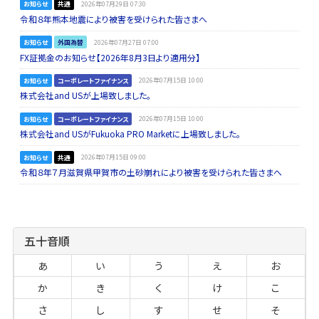
お知らせ
共通
2026年07月29日 07:30
令和８年熊本地震により被害を受けられた皆さまへ
お知らせ
外国為替
2026年07月27日 07:00
FX証拠金のお知らせ【2026年8月3日より適用分】
お知らせ
コーポレートファイナンス
2026年07月15日 10:00
株式会社and USが上場致しました。
お知らせ
コーポレートファイナンス
2026年07月15日 10:00
株式会社and USがFukuoka PRO Marketに上場致しました。
お知らせ
共通
2026年07月15日 09:00
令和８年７月滋賀県甲賀市の土砂崩れにより被害を受けられた皆さまへ
五十音順
あ
い
う
え
お
か
き
く
け
こ
さ
し
す
せ
そ