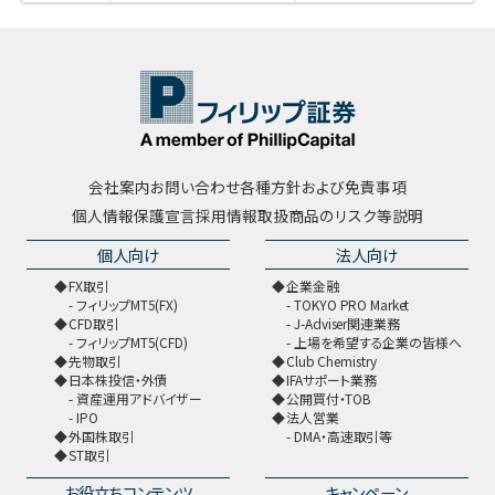
会社案内
お問い合わせ
各種方針および免責事項
個人情報保護宣言
採用情報
取扱商品のリスク等説明
個人向け
法人向け
FX取引
企業金融
フィリップMT5(FX)
TOKYO PRO Market
CFD取引
J-Adviser関連業務
フィリップMT5(CFD)
上場を希望する企業の皆様へ
先物取引
Club Chemistry
日本株投信・外債
IFAサポート業務
資産運用アドバイザー
公開買付・TOB
IPO
法人営業
外国株取引
DMA・高速取引等
ST取引
お役立ちコンテンツ
キャンペーン