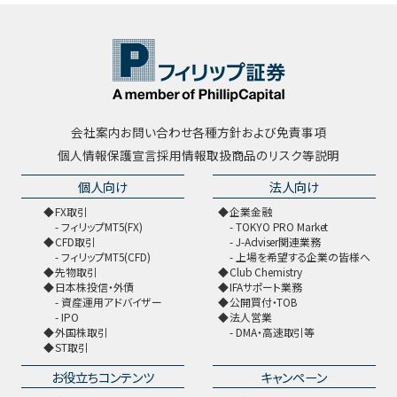
会社案内
お問い合わせ
各種方針および免責事項
個人情報保護宣言
採用情報
取扱商品のリスク等説明
個人向け
法人向け
FX取引
企業金融
フィリップMT5(FX)
TOKYO PRO Market
CFD取引
J-Adviser関連業務
フィリップMT5(CFD)
上場を希望する企業の皆様へ
先物取引
Club Chemistry
日本株投信・外債
IFAサポート業務
資産運用アドバイザー
公開買付・TOB
IPO
法人営業
外国株取引
DMA・高速取引等
ST取引
お役立ちコンテンツ
キャンペーン