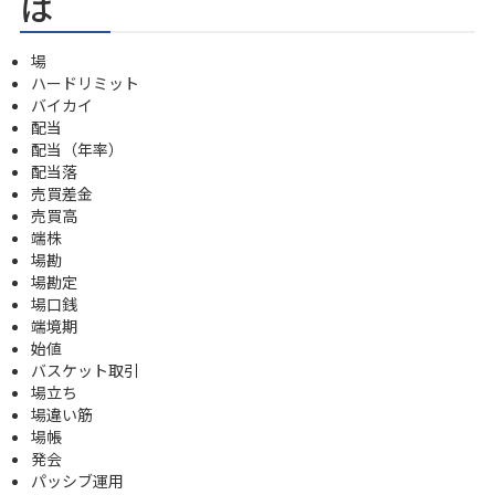
は
場
ハードリミット
バイカイ
配当
配当（年率）
配当落
売買差金
売買高
端株
場勘
場勘定
場口銭
端境期
始値
バスケット取引
場立ち
場違い筋
場帳
発会
パッシブ運用