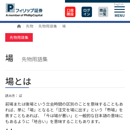
English
口座
ログ
商品
開設
イン
一覧
MENU
先物
先物用語集
場
先物用語集
場
先物用語集
場とは
読み方： ば
前場または後場という立会時間の区別のことを意味することもあ
れば、単に「場」となると「注文を場に出す」という「市場」を
表すこともあれば、「今は場が悪い」と一般的な日本語の意味に
もあるように「地合い」を意味することもあります。