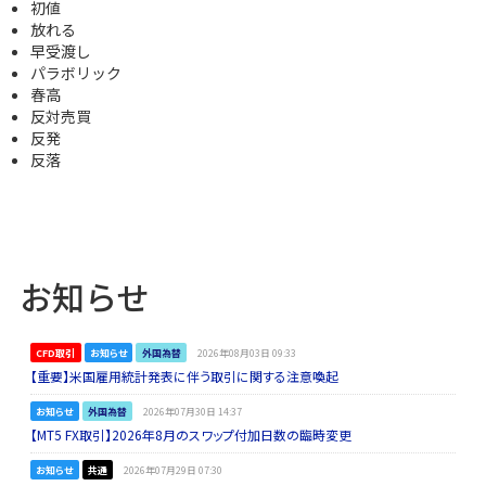
初値
放れる
早受渡し
パラボリック
春高
反対売買
反発
反落
お知らせ
CFD取引
お知らせ
外国為替
2026年08月03日 09:33
【重要】米国雇用統計発表に伴う取引に関する注意喚起
お知らせ
外国為替
2026年07月30日 14:37
【MT5 FX取引】2026年8月のスワップ付加日数の臨時変更
お知らせ
共通
2026年07月29日 07:30