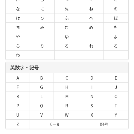
な
に
ぬ
ね
の
は
ひ
ふ
へ
ほ
ま
み
む
め
も
や
ゆ
よ
ら
り
る
れ
ろ
わ
英数字・記号
A
B
C
D
E
F
G
H
I
J
K
L
M
N
O
P
Q
R
S
T
U
V
W
X
Y
Z
0－9
記号