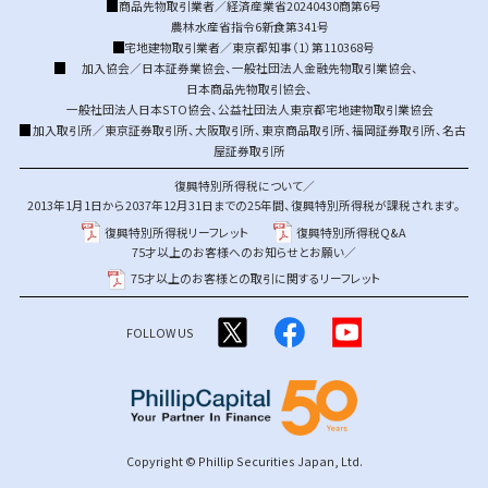
商品先物取引業者／経済産業省20240430商第6号
農林水産省指令6新食第341号
宅地建物取引業者／東京都知事（1）第110368号
加入協会／
日本証券業協会
、
一般社団法人金融先物取引業協会
、
日本商品先物取引協会
、
一般社団法人日本STO協会
、
公益社団法人東京都宅地建物取引業協会
加入取引所／
東京証券取引所
、
大阪取引所
、
東京商品取引所
、
福岡証券取引所
、
名古
屋証券取引所
復興特別所得税について／
2013年1月1日から2037年12月31日までの25年間、復興特別所得税が課税されます。
復興特別所得税リーフレット
復興特別所得税Q&A
75才以上のお客様へのお知らせとお願い／
75才以上のお客様との取引に関するリーフレット
FOLLOW US
Copyright © Phillip Securities Japan, Ltd.