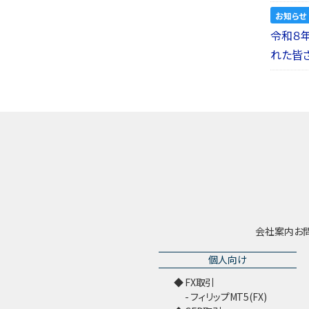
お知らせ
令和８
れた皆
会社案内
お
個人向け
FX取引
フィリップMT5(FX)