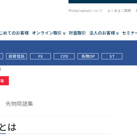
PhillipCapitalについて
よくあるご質問
じめてのお客様
オンライン取引
対面取引
法人のお客様
セミナ
式
投資信託
FX
CFD
先物OP
ST
当
語集
当
先物用語集
とは