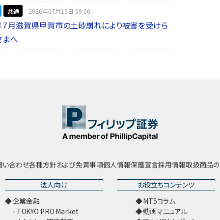
共通
2026年07月15日 09:00
年７月滋賀県甲賀市の土砂崩れにより被害を受けら
さまへ
問い合わせ
各種方針および免責事項
個人情報保護宣言
採用情報
取扱商品の
法人向け
お役立ちコンテンツ
企業金融
MT5コラム
TOKYO PRO Market
動画マニュアル