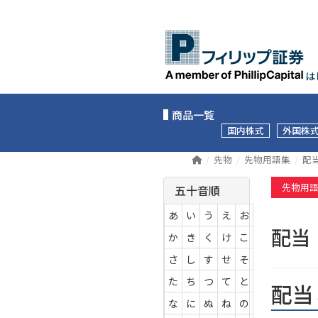
は
商品一覧
国内株式
外国株
先物
先物用語集
配
先物用
五十音順
あ
い
う
え
お
配
か
き
く
け
こ
さ
し
す
せ
そ
た
ち
つ
て
と
配当
な
に
ぬ
ね
の