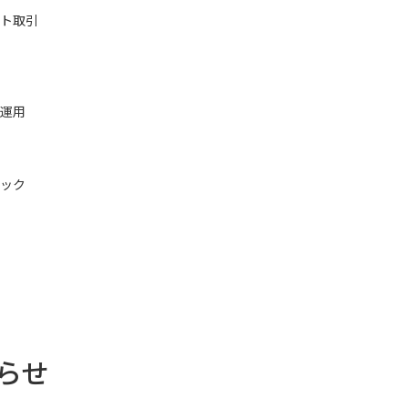
ト取引
運用
ック
らせ