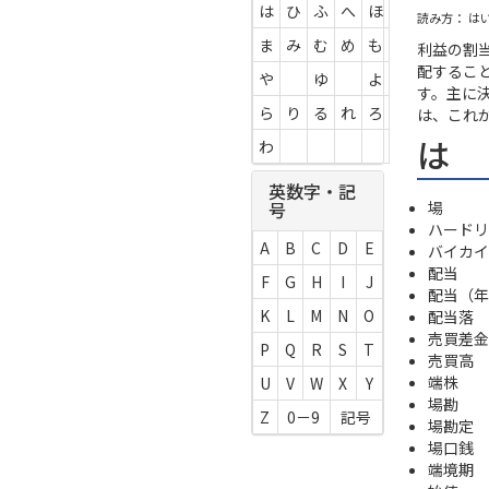
は
ひ
ふ
へ
ほ
読み方： は
ま
み
む
め
も
利益の割
配するこ
や
ゆ
よ
す。主に
ら
り
る
れ
ろ
は、これ
は
わ
英数字・記
場
号
ハードリ
A
B
C
D
E
バイカイ
配当
F
G
H
I
J
配当（年
K
L
M
N
O
配当落
売買差金
P
Q
R
S
T
売買高
端株
U
V
W
X
Y
場勘
Z
0－9
記号
場勘定
場口銭
端境期