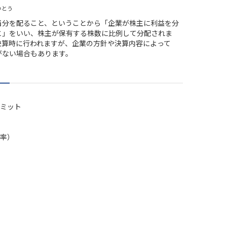
いとう
当分を配ること、ということから「企業が株主に利益を分
と」をいい、株主が保有する株数に比例して分配されま
決算時に行われますが、企業の方針や決算内容によって
がない場合もあります。
ミット
率）