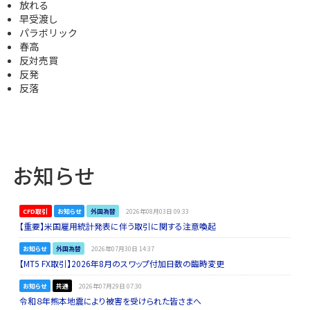
放れる
早受渡し
パラボリック
春高
反対売買
反発
反落
お知らせ
CFD取引
お知らせ
外国為替
2026年08月03日 09:33
【重要】米国雇用統計発表に伴う取引に関する注意喚起
お知らせ
外国為替
2026年07月30日 14:37
【MT5 FX取引】2026年8月のスワップ付加日数の臨時変更
お知らせ
共通
2026年07月29日 07:30
令和８年熊本地震により被害を受けられた皆さまへ