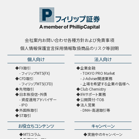
会社案内
お問い合わせ
各種方針および免責事項
個人情報保護宣言
採用情報
取扱商品のリスク等説明
個人向け
法人向け
FX取引
企業金融
フィリップMT5(FX)
TOKYO PRO Market
CFD取引
J-Adviser関連業務
フィリップMT5(CFD)
上場を希望する企業の皆様へ
先物取引
Club Chemistry
日本株投信・外債
IFAサポート業務
資産運用アドバイザー
公開買付・TOB
IPO
法人営業
外国株取引
DMA・高速取引等
ST取引
お役立ちコンテンツ
キャンペーン
MT5コラム
実施中のキャンペーン