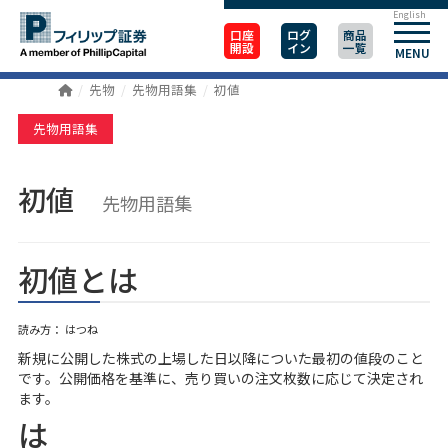
English
口座
ログ
商品
開設
イン
一覧
MENU
先物
先物用語集
初値
先物用語集
初値
先物用語集
初値とは
読み方： はつね
新規に公開した株式の上場した日以降についた最初の値段のこと
です。公開価格を基準に、売り買いの注文枚数に応じて決定され
ます。
は