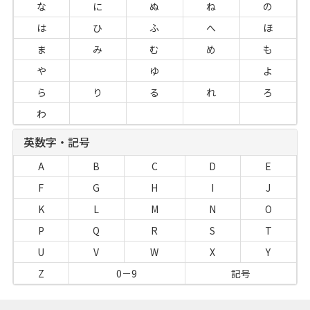
な
に
ぬ
ね
の
は
ひ
ふ
へ
ほ
ま
み
む
め
も
や
ゆ
よ
ら
り
る
れ
ろ
わ
英数字・記号
A
B
C
D
E
F
G
H
I
J
K
L
M
N
O
P
Q
R
S
T
U
V
W
X
Y
Z
0－9
記号