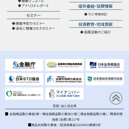
動画マニュアル
提供番組・協賛情報
アナリストレポート
ラジオNIKKEI
セミナー
開催予定のセミナー
投資教育・地域貢献
過去に開催されたセミナー
各種活動のご紹介
登録・加入協会等
金融商品取引業者(第一種金融商品取引業及び第二種金融商品取引業)／関東財務
局長（金商）第127号
商品先物取引業者／経済産業省20240430商第6号