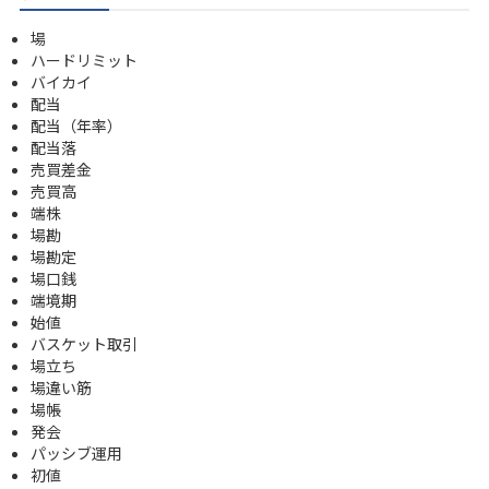
場
ハードリミット
バイカイ
配当
配当（年率）
配当落
売買差金
売買高
端株
場勘
場勘定
場口銭
端境期
始値
バスケット取引
場立ち
場違い筋
場帳
発会
パッシブ運用
初値