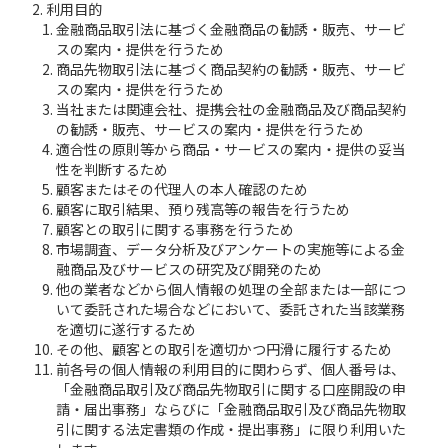
利用目的
金融商品取引法に基づく金融商品の勧誘・販売、サービ
スの案内・提供を行うため
商品先物取引法に基づく商品契約の勧誘・販売、サービ
スの案内・提供を行うため
当社または関連会社、提携会社の金融商品及び商品契約
の勧誘・販売、サービスの案内・提供を行うため
適合性の原則等から商品・サービスの案内・提供の妥当
性を判断するため
顧客またはその代理人の本人確認のため
顧客に取引結果、預り残高等の報告を行うため
顧客との取引に関する事務を行うため
市場調査、データ分析及びアンケートの実施等による金
融商品及びサービスの研究及び開発のため
他の業者などから個人情報の処理の全部または一部につ
いて委託された場合などにおいて、委託された当該業務
を適切に遂行するため
その他、顧客との取引を適切かつ円滑に履行するため
前各号の個人情報の利用目的に関わらず、個人番号は、
「金融商品取引及び商品先物取引に関する口座開設の申
請・届出事務」ならびに「金融商品取引及び商品先物取
引に関する法定書類の作成・提出事務」に限り利用いた