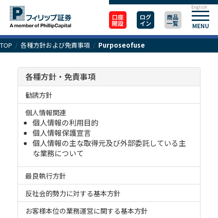
English
口座
ログ
商品
開設
イン
一覧
MENU
TOP
/
各種方針および免責事項
/
Purposeofuse
各種方針・免責事項
勧誘方針
個人情報関連
個人情報の利用目的
個人情報保護宣言
個人情報の主な取得元及び外部委託している主
な業務について
最良執行方針
反社会的勢力に対する基本方針
お客様本位の業務運営に関する基本方針