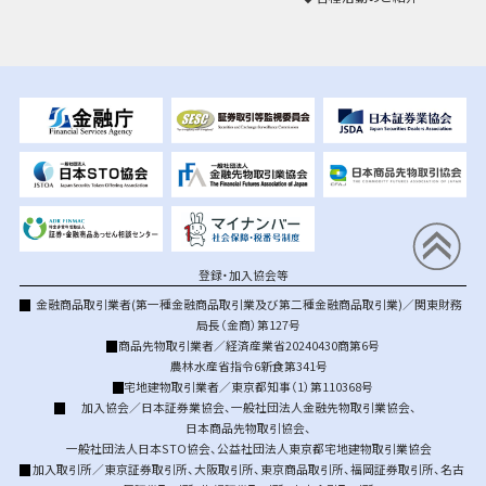
登録・加入協会等
金融商品取引業者(第一種金融商品取引業及び第二種金融商品取引業)／関東財務
局長（金商）第127号
商品先物取引業者／経済産業省20240430商第6号
農林水産省指令6新食第341号
宅地建物取引業者／東京都知事（1）第110368号
加入協会／
日本証券業協会
、
一般社団法人金融先物取引業協会
、
日本商品先物取引協会
、
一般社団法人日本STO協会
、
公益社団法人東京都宅地建物取引業協会
加入取引所／
東京証券取引所
、
大阪取引所
、
東京商品取引所
、
福岡証券取引所
、
名古