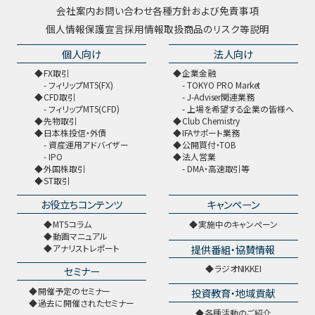
会社案内
お問い合わせ
各種方針および免責事項
個人情報保護宣言
採用情報
取扱商品のリスク等説明
個人向け
法人向け
FX取引
企業金融
フィリップMT5(FX)
TOKYO PRO Market
CFD取引
J-Adviser関連業務
フィリップMT5(CFD)
上場を希望する企業の皆様へ
先物取引
Club Chemistry
日本株投信・外債
IFAサポート業務
資産運用アドバイザー
公開買付・TOB
IPO
法人営業
外国株取引
DMA・高速取引等
ST取引
お役立ちコンテンツ
キャンペーン
MT5コラム
実施中のキャンペーン
動画マニュアル
提供番組・協賛情報
アナリストレポート
ラジオNIKKEI
セミナー
開催予定のセミナー
投資教育・地域貢献
過去に開催されたセミナー
各種活動のご紹介