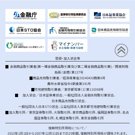
登録・加入協会等
金融商品取引業者(第一種金融商品取引業及び第二種金融商品取引業)／関東財務
局長（金商）第127号
商品先物取引業者／経済産業省20240430商第6号
農林水産省指令6新食第341号
宅地建物取引業者／東京都知事（1）第110368号
加入協会／
日本証券業協会
、
一般社団法人金融先物取引業協会
、
日本商品先物取引協会
、
一般社団法人日本STO協会
、
公益社団法人東京都宅地建物取引業協会
加入取引所／
東京証券取引所
、
大阪取引所
、
東京商品取引所
、
福岡証券取引所
、
名古
屋証券取引所
、
札幌証券取引所
、
東京金融取引所
復興特別所得税について／
2013年1月1日から2037年12月31日までの25年間、復興特別所得税が課税されます。