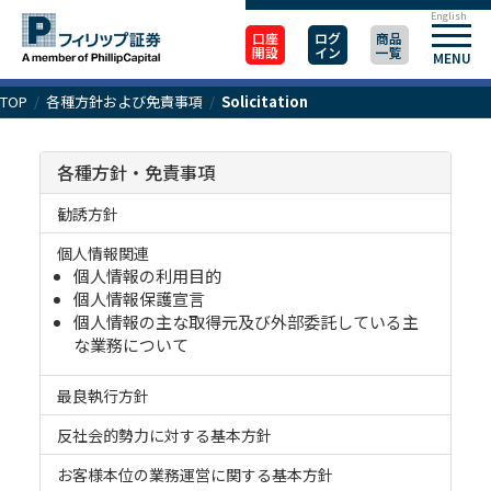
English
口座
ログ
商品
開設
イン
一覧
MENU
TOP
/
各種方針および免責事項
/
Solicitation
各種方針・免責事項
勧誘方針
個人情報関連
個人情報の利用目的
個人情報保護宣言
個人情報の主な取得元及び外部委託している主
な業務について
最良執行方針
反社会的勢力に対する基本方針
お客様本位の業務運営に関する基本方針