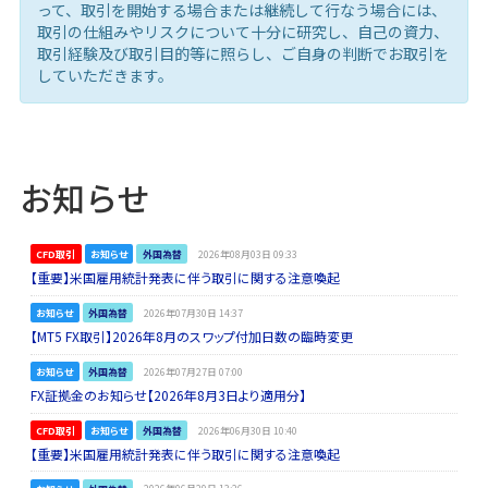
って、取引を開始する場合または継続して行なう場合には、
取引の仕組みやリスクについて十分に研究し、自己の資力、
取引経験及び取引目的等に照らし、ご自身の判断でお取引を
していただきます。
お知らせ
CFD取引
お知らせ
外国為替
2026年08月03日 09:33
【重要】米国雇用統計発表に伴う取引に関する注意喚起
お知らせ
外国為替
2026年07月30日 14:37
【MT5 FX取引】2026年8月のスワップ付加日数の臨時変更
お知らせ
外国為替
2026年07月27日 07:00
FX証拠金のお知らせ【2026年8月3日より適用分】
CFD取引
お知らせ
外国為替
2026年06月30日 10:40
【重要】米国雇用統計発表に伴う取引に関する注意喚起