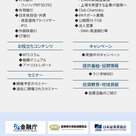
フィリップMT5(CFD)
上場を希望する企業の皆様へ
先物取引
Club Chemistry
日本株投信・外債
IFAサポート業務
資産運用アドバイザー
公開買付・TOB
IPO
法人営業
外国株取引
DMA・高速取引等
ST取引
お役立ちコンテンツ
キャンペーン
MT5コラム
実施中のキャンペーン
動画マニュアル
提供番組・協賛情報
アナリストレポート
ラジオNIKKEI
セミナー
開催予定のセミナー
投資教育・地域貢献
過去に開催されたセミナー
各種活動のご紹介