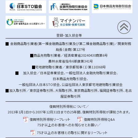
登録・加入協会等
金融商品取引業者(第一種金融商品取引業及び第二種金融商品取引業)／関東財務
局長（金商）第127号
商品先物取引業者／経済産業省20240430商第6号
農林水産省指令6新食第341号
宅地建物取引業者／東京都知事（1）第110368号
加入協会／
日本証券業協会
、
一般社団法人金融先物取引業協会
、
日本商品先物取引協会
、
一般社団法人日本STO協会
、
公益社団法人東京都宅地建物取引業協会
加入取引所／
東京証券取引所
、
大阪取引所
、
東京商品取引所
、
福岡証券取引所
、
名古
屋証券取引所
復興特別所得税について／
2013年1月1日から2037年12月31日までの25年間、復興特別所得税が課税されます。
復興特別所得税リーフレット
復興特別所得税Q&A
75才以上のお客様へのお知らせとお願い／
75才以上のお客様との取引に関するリーフレット