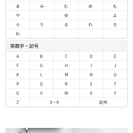
ま
み
む
め
も
や
ゆ
よ
ら
り
る
れ
ろ
わ
英数字・記号
A
B
C
D
E
F
G
H
I
J
K
L
M
N
O
P
Q
R
S
T
U
V
W
X
Y
Z
0－9
記号