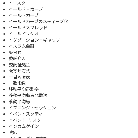
イースター
イールド・カーブ
イールドカーブ
イールドカーブのスティープ化
イールドスプレッド
イールドレシオ
イグゾーション・ギャップ
イスラム金融
板合せ
委託介入
委託証拠金
板寄せ方式
一目均衡表
一致指数
移動平均乖離率
移動平均収束発散法
移動平均線
イブニング・セッション
イベントスタディ
イベント･リスク
インカムゲイン
陰線