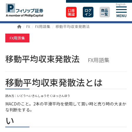
English
口座
ログ
商品
開設
イン
一覧
MENU
FX
FX用語集
移動平均収束発散法
FX用語集
移動平均収束発散法
FX用語集
移動平均収束発散法とは
読み方：いどうへいきんしゅうそくはっさんほう
MACDのこと。2本の平滑平均を使用して買い時と売り時の大まか
な判断をする。
い