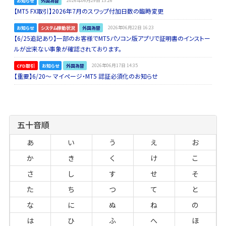
お知らせ
外国為替
2026年06月29日 13:26
【MT5 FX取引】2026年7月のスワップ付加日数の臨時変更
お知らせ
システム稼動状況
外国為替
2026年06月22日 16:23
【6/25追記あり】一部のお客様でMT5パソコン版アプリで証明書のインストー
ルが出来ない事象が確認されております。
CFD取引
お知らせ
外国為替
2026年06月17日 14:35
【重要】6/20～ マイページ・MT5 認証必須化のお知らせ
五十音順
あ
い
う
え
お
か
き
く
け
こ
さ
し
す
せ
そ
た
ち
つ
て
と
な
に
ぬ
ね
の
は
ひ
ふ
へ
ほ