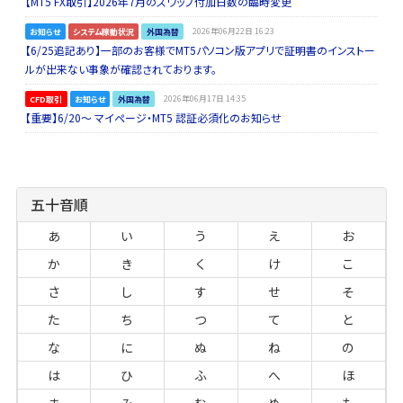
【MT5 FX取引】2026年7月のスワップ付加日数の臨時変更
お知らせ
システム稼動状況
外国為替
2026年06月22日 16:23
【6/25追記あり】一部のお客様でMT5パソコン版アプリで証明書のインストー
ルが出来ない事象が確認されております。
CFD取引
お知らせ
外国為替
2026年06月17日 14:35
【重要】6/20～ マイページ・MT5 認証必須化のお知らせ
五十音順
あ
い
う
え
お
か
き
く
け
こ
さ
し
す
せ
そ
た
ち
つ
て
と
な
に
ぬ
ね
の
は
ひ
ふ
へ
ほ