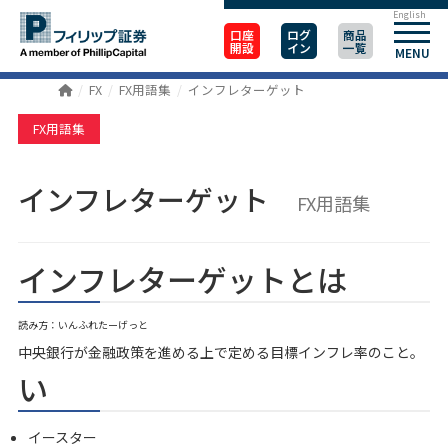
English
口座
ログ
商品
開設
イン
一覧
MENU
FX
FX用語集
インフレターゲット
FX用語集
インフレターゲット
FX用語集
インフレターゲットとは
読み方：いんふれたーげっと
中央銀行が金融政策を進める上で定める目標インフレ率のこと。
い
イースター