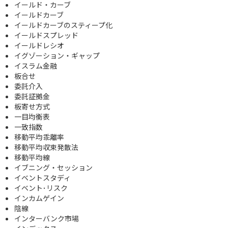
イールド・カーブ
イールドカーブ
イールドカーブのスティープ化
イールドスプレッド
イールドレシオ
イグゾーション・ギャップ
イスラム金融
板合せ
委託介入
委託証拠金
板寄せ方式
一目均衡表
一致指数
移動平均乖離率
移動平均収束発散法
移動平均線
イブニング・セッション
イベントスタディ
イベント･リスク
インカムゲイン
陰線
インターバンク市場