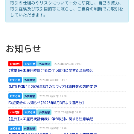
取引の仕組みやリスクについて十分に研究し、自己の資力、
取引経験及び取引目的等に照らし、ご自身の判断でお取引を
していただきます。
お知らせ
CFD取引
お知らせ
外国為替
2026年08月03日 09:33
【重要】米国雇用統計発表に伴う取引に関する注意喚起
お知らせ
外国為替
2026年07月30日 14:37
【MT5 FX取引】2026年8月のスワップ付加日数の臨時変更
お知らせ
外国為替
2026年07月27日 07:00
FX証拠金のお知らせ【2026年8月3日より適用分】
CFD取引
お知らせ
外国為替
2026年06月30日 10:40
【重要】米国雇用統計発表に伴う取引に関する注意喚起
お知らせ
外国為替
2026年06月29日 13:26