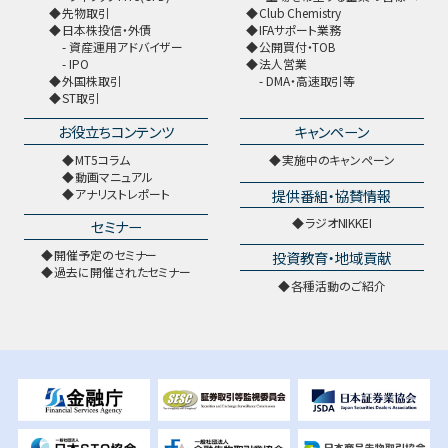
先物取引
Club Chemistry
日本株投信・外債
IFAサポート業務
資産運用アドバイザー
公開買付・TOB
IPO
法人営業
外国株取引
DMA・高速取引等
ST取引
お役立ちコンテンツ
キャンペーン
MT5コラム
実施中のキャンペーン
動画マニュアル
提供番組・協賛情報
アナリストレポート
ラジオNIKKEI
セミナー
開催予定のセミナー
投資教育・地域貢献
過去に開催されたセミナー
各種活動のご紹介