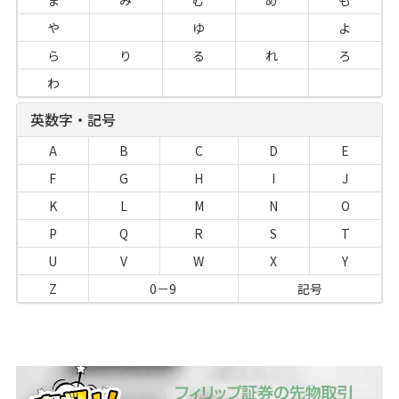
ま
み
む
め
も
や
ゆ
よ
ら
り
る
れ
ろ
わ
英数字・記号
A
B
C
D
E
F
G
H
I
J
K
L
M
N
O
P
Q
R
S
T
U
V
W
X
Y
Z
0－9
記号