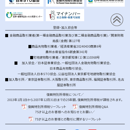
登録・加入協会等
金融商品取引業者(第一種金融商品取引業及び第二種金融商品取引業)／関東財務
局長（金商）第127号
商品先物取引業者／経済産業省20240430商第6号
農林水産省指令6新食第341号
宅地建物取引業者／東京都知事（1）第110368号
加入協会／
日本証券業協会
、
一般社団法人金融先物取引業協会
、
日本商品先物取引協会
、
一般社団法人日本STO協会
、
公益社団法人東京都宅地建物取引業協会
加入取引所／
東京証券取引所
、
大阪取引所
、
東京商品取引所
、
福岡証券取引所
、
名古
屋証券取引所
復興特別所得税について／
2013年1月1日から2037年12月31日までの25年間、復興特別所得税が課税されます。
復興特別所得税リーフレット
復興特別所得税Q&A
75才以上のお客様へのお知らせとお願い／
75才以上のお客様との取引に関するリーフレット