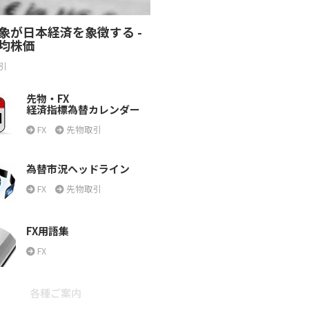
象が日本経済を象徴する -
均株価
引
先物・FX
経済指標為替カレンダー
FX
先物取引
為替市況ヘッドライン
FX
先物取引
FX用語集
FX
各種ご案内