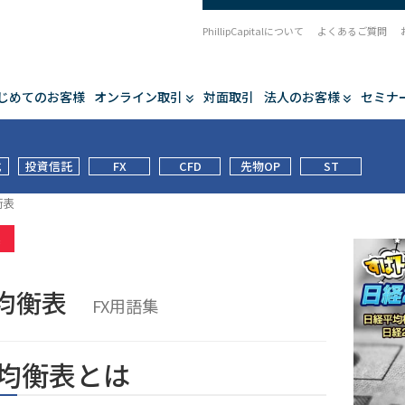
PhillipCapitalについて
よくあるご質問
じめてのお客様
オンライン取引
対面取引
法人のお客様
セミナ
式
投資信託
FX
CFD
先物OP
ST
衡表
集
目均衡表
FX用語集
均衡表とは