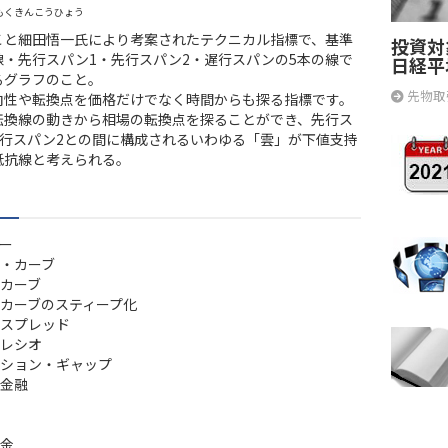
もくきんこうひょう
こと細田悟一氏により考案されたテクニカル指標で、基準
投資対
線・先行スパン1・先行スパン2・遅行スパンの5本の線で
日経平
るグラフのこと。
先物取
向性や転換点を価格だけでなく時間からも探る指標です。
転換線の動きから相場の転換点を探ることができ、先行ス
先行スパン2との間に構成されるいわゆる「雲」が下値支持
抵抗線と考えられる。
ー
・カーブ
カーブ
カーブのスティープ化
スプレッド
レシオ
ション・ギャップ
金融
金