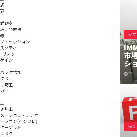
式
表
乖離率
収束発散法
FX
線
グ・セッション
IM
スタディ
市
･リスク
ゲイン
シ
ーバンク市場
FX
クス
け坊主
カサ
主
き坊主
メーション・レシオ
ーション(インフレ)
FAQ
ターゲット
リスク