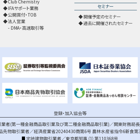
Club Chemistry
セミナー
IFAサポート業務
公開買付・TOB
開催予定のセミナー
法人営業
過去に開催されたセミナー
DMA・高速取引等
登録・加入協会等
業者(第一種金融商品取引業及び第二種金融商品取引業)／関東財務局長（
品先物取引業者／経済産業省20240430商第6号
農林水産省指令6新食第3
宅地建物取引業者／東京都知事（1）第110368号