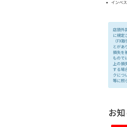
インベ
店頭外
に規定
（FX
とがあ
損失を
もので
上の損
する場
クにつ
等に照
お知