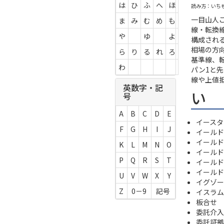
は
ひ
ふ
へ
ほ
読み方：いち
一目山人
ま
み
む
め
も
線・転換
や
ゆ
よ
構成され
相場の方
ら
り
る
れ
ろ
基準線、
わ
パン1と
線や上値
英数字・記
い
号
A
B
C
D
E
イースタ
F
G
H
I
J
イールド
イールド
K
L
M
N
O
イールド
P
Q
R
S
T
イールド
イールド
U
V
W
X
Y
イグゾー
Z
0－9
記号
イスラム
板合せ
委託介入
委託証拠