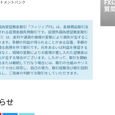
F
ストメントバンク
質
FX
国為替証拠金取引「フィリップFX」は、金融商品取引法
される店頭金融先物取引です。店頭外国為替証拠金取引
取引）は、金利や通貨の価格の変動により損失が生ずるこ
ります。多額の利益が得られることがある反面、多額の
被る危険を伴う取引です。元本あるいは利益を保証する
はなく、相場の変動によりお客様が差し入れた証拠金以
失が生ずる場合がございます。したがって、取引を開始
合または継続して行なう場合には、取引の仕組みやリス
いて十分に研究し、自己の資力、取引経験及び取引目的
らし、ご自身の判断でお取引をしていただきます。
らせ