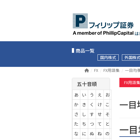
は
商品一覧
国内株式
外国株
FX
FX用語集
一目均
FX用語
五十音順
あ
い
う
え
お
一
か
き
く
け
こ
さ
し
す
せ
そ
た
ち
つ
て
と
一目
な
に
ぬ
ね
の