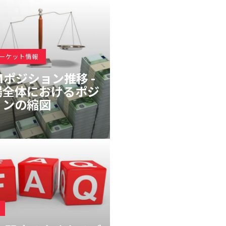
マーケット情報
Mポジション推移 -
場全体におけるポジ
ョンの縮図