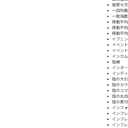
板寄せ方
一目均衡
一致指数
移動平均
移動平均
移動平均
イブニン
イベント
イベント
インカム
陰線
インタ
インデッ
陰の大引
陰のカラ
陰のコマ
陰の丸坊
陰の寄付
インフォ
インフレ
インフレ
インフレ