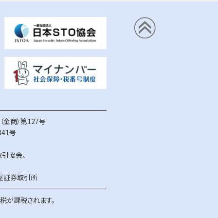
金商）第127号
41号
取引協会
、
屋証券取引所
得税が課税されます。