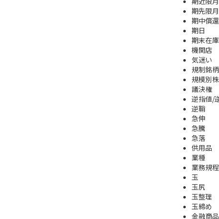
期近限月
期先限月
期中償還
期日
期末在庫
機関店
気迷い
規制銘柄
規模別株
議決権
逆指値/
逆鞘
急伸
急騰
急落
供用品
業種
業務規程
玉
玉尻
玉整理
玉締め
金融商品