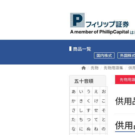
は
商品一覧
国内株式
外国株
先物
先物用語集
供
先物用
五十音順
あ
い
う
え
お
供
か
き
く
け
こ
さ
し
す
せ
そ
た
ち
つ
て
と
供用
な
に
ぬ
ね
の