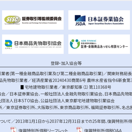
登録・加入協会等
業者(第一種金融商品取引業及び第二種金融商品取引業)／関東財務局長（
品先物取引業者／経済産業省20240430商第6号
農林水産省指令6新食第3
宅地建物取引業者／東京都知事（1）第110368号
協会／
日本証券業協会
、
一般社団法人金融先物取引業協会
、
日本商品先物
社団法人日本STO協会
、
公益社団法人東京都宅地建物取引業協会
所／
東京証券取引所
、
大阪取引所
、
東京商品取引所
、
福岡証券取引所
、
名古
ついて／
2013年1月1日から2037年12月31日までの25年間、復興特別所
復興特別所得税リーフレット
復興特別所得税Q&A