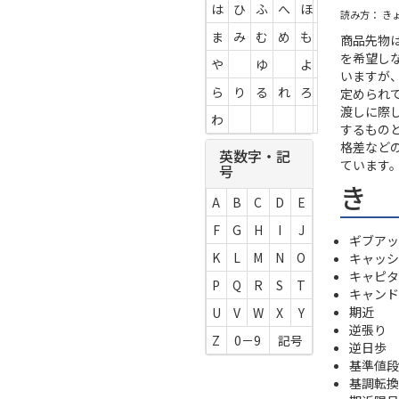
は
ひ
ふ
へ
ほ
読み方： き
ま
み
む
め
も
商品先物
を希望し
や
ゆ
よ
いますが
ら
り
る
れ
ろ
定められ
渡しに際
わ
するもの
格差など
英数字・記
ています
号
き
A
B
C
D
E
F
G
H
I
J
ギブアッ
K
L
M
N
O
キャッシ
キャピタ
P
Q
R
S
T
キャンド
期近
U
V
W
X
Y
逆張り
Z
0－9
記号
逆日歩
基準値段
基調転換