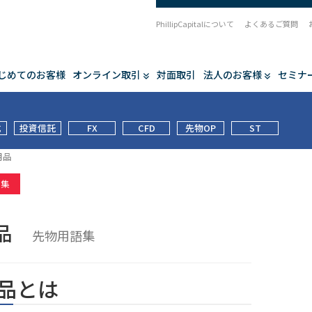
PhillipCapitalについて
よくあるご質問
じめてのお客様
オンライン取引
対面取引
法人のお客様
セミナ
式
投資信託
FX
CFD
先物OP
ST
用品
語集
用品
先物用語集
品とは