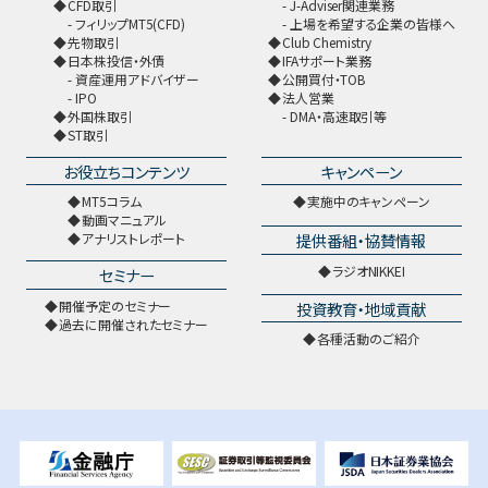
CFD取引
J-Adviser関連業務
フィリップMT5(CFD)
上場を希望する企業の皆様へ
先物取引
Club Chemistry
日本株投信・外債
IFAサポート業務
資産運用アドバイザー
公開買付・TOB
IPO
法人営業
外国株取引
DMA・高速取引等
ST取引
お役立ちコンテンツ
キャンペーン
MT5コラム
実施中のキャンペーン
動画マニュアル
提供番組・協賛情報
アナリストレポート
ラジオNIKKEI
セミナー
開催予定のセミナー
投資教育・地域貢献
過去に開催されたセミナー
各種活動のご紹介