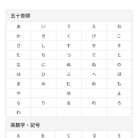
五十音順
あ
い
う
え
お
か
き
く
け
こ
さ
し
す
せ
そ
た
ち
つ
て
と
な
に
ぬ
ね
の
は
ひ
ふ
へ
ほ
ま
み
む
め
も
や
ゆ
よ
ら
り
る
れ
ろ
わ
英数字・記号
A
B
C
D
E