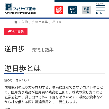
English
口座
ログ
商品
開設
イン
一覧
MENU
先物
先物用語集
逆日歩
先物用語集
逆日歩
先物用語集
逆日歩とは
読み方： ぎゃくひぶ
信用取引の売り方が負担する、事前に想定できないコストのこと
で、信用売り残高が信用買い残高を上回り、株式の貸し方である
証券会社が、貸し出せる株の不足を補うために、機関投資家など
から株を借りる際に調達費用として発生します。