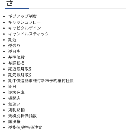
き
ギブアップ制度
キャッシュフロー
キャピタルゲイン
キャンドルスティック
期近
逆張り
逆日歩
基準値段
基調転換
期近限月取引
期先限月取引
期中償還請求権付新株予約権付社債
期日
期末在庫
機関店
気迷い
規制銘柄
規模別株価指数
議決権
逆指値/逆指値注文