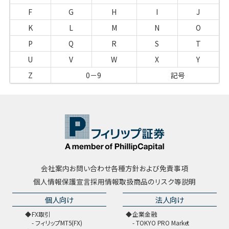
F
G
H
I
J
K
L
M
N
O
P
Q
R
S
T
U
V
W
X
Y
Z
0－9
記号
会社案内
お問い合わせ
各種方針および免責事項
個人情報保護宣言
採用情報
取扱商品のリスク等説明
個人向け
法人向け
FX取引
企業金融
フィリップMT5(FX)
TOKYO PRO Market