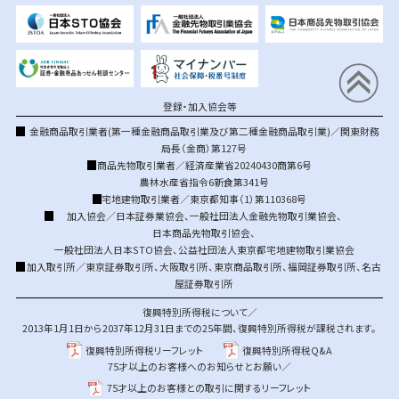
登録・加入協会等
金融商品取引業者(第一種金融商品取引業及び第二種金融商品取引業)／関東財務
局長（金商）第127号
商品先物取引業者／経済産業省20240430商第6号
農林水産省指令6新食第341号
宅地建物取引業者／東京都知事（1）第110368号
加入協会／
日本証券業協会
、
一般社団法人金融先物取引業協会
、
日本商品先物取引協会
、
一般社団法人日本STO協会
、
公益社団法人東京都宅地建物取引業協会
加入取引所／
東京証券取引所
、
大阪取引所
、
東京商品取引所
、
福岡証券取引所
、
名古
屋証券取引所
復興特別所得税について／
2013年1月1日から2037年12月31日までの25年間、復興特別所得税が課税されます。
復興特別所得税リーフレット
復興特別所得税Q&A
75才以上のお客様へのお知らせとお願い／
75才以上のお客様との取引に関するリーフレット