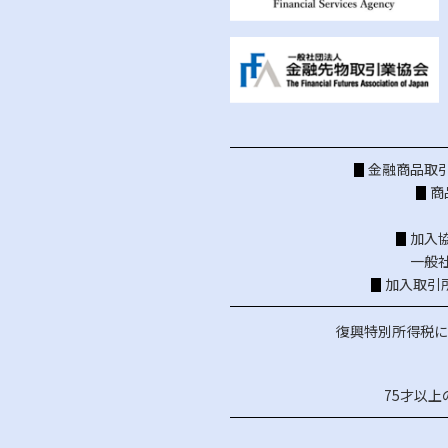
金融商品取引
商
加入
一般
加入取引
復興特別所得税に
75才以