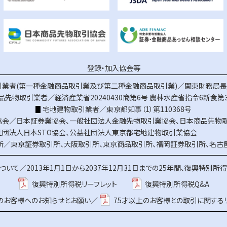
登録・加入協会等
業者(第一種金融商品取引業及び第二種金融商品取引業)／関東財務局長（
品先物取引業者／経済産業省20240430商第6号
農林水産省指令6新食第3
宅地建物取引業者／東京都知事（1）第110368号
協会／
日本証券業協会
、
一般社団法人金融先物取引業協会
、
日本商品先物
社団法人日本STO協会
、
公益社団法人東京都宅地建物取引業協会
所／
東京証券取引所
、
大阪取引所
、
東京商品取引所
、
福岡証券取引所
、
名古
ついて／
2013年1月1日から2037年12月31日までの25年間、復興特別所
復興特別所得税リーフレット
復興特別所得税Q&A
上のお客様へのお知らせとお願い／
75才以上のお客様との取引に関する