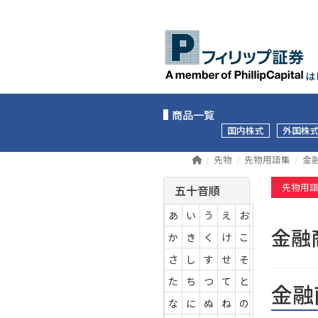
は
商品一覧
国内株式
外国株
先物
先物用語集
金
先物用
五十音順
あ
い
う
え
お
金融
か
き
く
け
こ
さ
し
す
せ
そ
た
ち
つ
て
と
金融
な
に
ぬ
ね
の