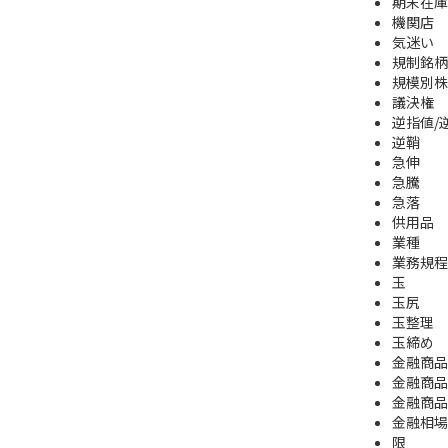
期末在庫
機関店
気迷い
規制銘柄
規模別株
議決権
逆指値/
逆鞘
急伸
急騰
急落
供用品
業種
業務規程
玉
玉尻
玉整理
玉締め
金融商品
金融商品
金融商品
金融相場
限