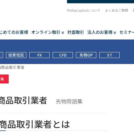
PhillipCapitalについて
よくあるご質問
じめてのお客様
オンライン取引
対面取引
法人のお客様
セミナ
式
投資信託
FX
CFD
先物OP
ST
融商品取引業者
語集
商品取引業者
先物用語集
商品取引業者とは