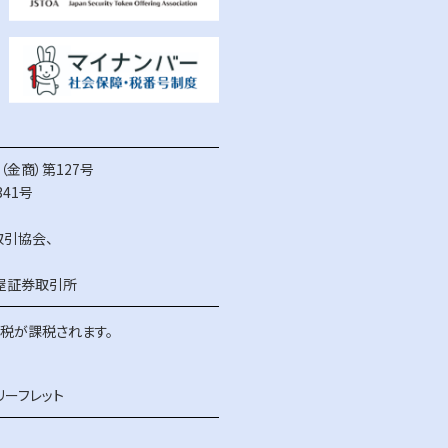
金商）第127号
41号
取引協会
、
屋証券取引所
得税が課税されます。
リーフレット