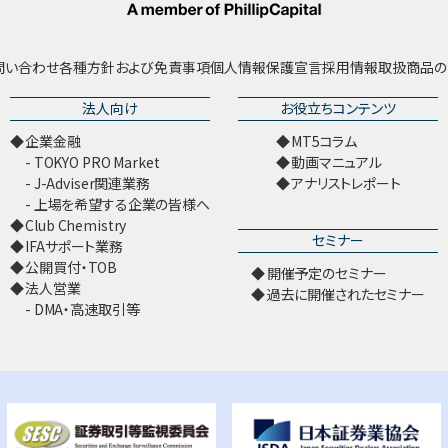
問い合わせ
各種方針および免責事項
個人情報保護宣言
採用情報
取扱商品の
法人向け
お役立ちコンテンツ
企業金融
MT5コラム
TOKYO PRO Market
動画マニュアル
J-Adviser関連業務
アナリストレポート
上場を希望する企業の皆様へ
Club Chemistry
セミナー
IFAサポート業務
公開買付・TOB
開催予定のセミナー
法人営業
過去に開催されたセミナー
DMA・高速取引等