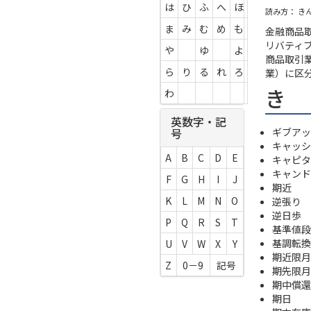
は
ひ
ふ
へ
ほ
読み方： き
ま
み
む
め
も
金融商品
リバティ
や
ゆ
よ
商品取引
ら
り
る
れ
ろ
業）に区
き
わ
英数字・記
ギブアッ
号
キャッシ
A
B
C
D
E
キャピタ
キャンド
F
G
H
I
J
期近
K
L
M
N
O
逆張り
逆日歩
P
Q
R
S
T
基準値段
基調転換
U
V
W
X
Y
期近限月
Z
0－9
記号
期先限月
期中償還
期日