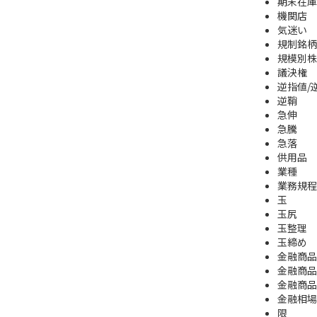
期末在庫
機関店
気迷い
規制銘柄
規模別株
議決権
逆指値/
逆鞘
急伸
急騰
急落
供用品
業種
業務規程
玉
玉尻
玉整理
玉締め
金融商品
金融商品
金融商品
金融相場
限