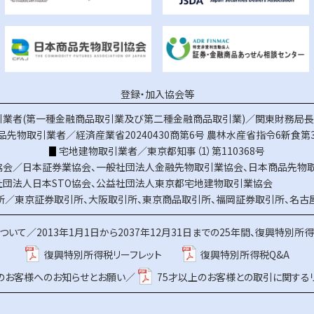
登録・加入協会等
業者(第一種金融商品取引業及び第二種金融商品取引業)／関東財務局長（
品先物取引業者／経済産業省20240430商第6号
農林水産省指令6新食第3
宅地建物取引業者／東京都知事（1）第110368号
協会／
日本証券業協会
、
一般社団法人金融先物取引業協会
、
日本商品先物
社団法人日本STO協会
、
公益社団法人東京都宅地建物取引業協会
所／
東京証券取引所
、
大阪取引所
、
東京商品取引所
、
福岡証券取引所
、
名古
ついて／
2013年1月1日から2037年12月31日までの25年間、復興特別所
復興特別所得税リーフレット
復興特別所得税Q&A
上のお客様へのお知らせとお願い／
75才以上のお客様との取引に関する