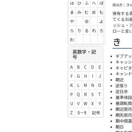
は
ひ
ふ
へ
ほ
読み方： き
ま
み
む
め
も
保有する
てくるお
や
ゆ
よ
ッシュ・
ら
り
る
れ
ろ
ローと言
き
わ
英数字・記
ギブアッ
号
キャッシ
A
B
C
D
E
キャピタ
キャンド
F
G
H
I
J
期近
K
L
M
N
O
逆張り
逆日歩
P
Q
R
S
T
基準値段
基調転換
U
V
W
X
Y
期近限月
Z
0－9
記号
期先限月
期中償還
期日