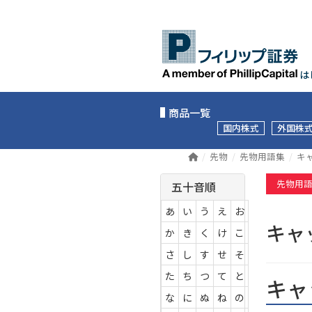
は
商品一覧
国内株式
外国株
先物
先物用語集
キ
先物用
五十音順
あ
い
う
え
お
キャ
か
き
く
け
こ
さ
し
す
せ
そ
た
ち
つ
て
と
キャ
な
に
ぬ
ね
の