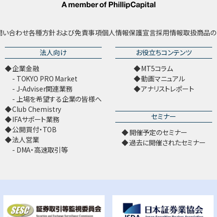
問い合わせ
各種方針および免責事項
個人情報保護宣言
採用情報
取扱商品の
法人向け
お役立ちコンテンツ
企業金融
MT5コラム
TOKYO PRO Market
動画マニュアル
J-Adviser関連業務
アナリストレポート
上場を希望する企業の皆様へ
Club Chemistry
セミナー
IFAサポート業務
公開買付・TOB
開催予定のセミナー
法人営業
過去に開催されたセミナー
DMA・高速取引等