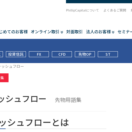
PhillipCapitalについて
よくあるご質問
じめてのお客様
オンライン取引
対面取引
法人のお客様
セミナ
式
投資信託
FX
CFD
先物OP
ST
ャッシュフロー
語集
ッシュフロー
先物用語集
ッシュフローとは