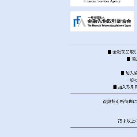
金融商品取引
商
加入
一般
加入取引
復興特別所得税に
75才以