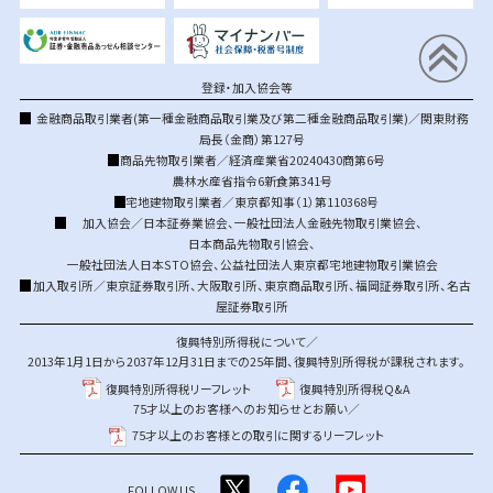
登録・加入協会等
金融商品取引業者(第一種金融商品取引業及び第二種金融商品取引業)／関東財務
局長（金商）第127号
商品先物取引業者／経済産業省20240430商第6号
農林水産省指令6新食第341号
宅地建物取引業者／東京都知事（1）第110368号
加入協会／
日本証券業協会
、
一般社団法人金融先物取引業協会
、
日本商品先物取引協会
、
一般社団法人日本STO協会
、
公益社団法人東京都宅地建物取引業協会
加入取引所／
東京証券取引所
、
大阪取引所
、
東京商品取引所
、
福岡証券取引所
、
名古
屋証券取引所
復興特別所得税について／
2013年1月1日から2037年12月31日までの25年間、復興特別所得税が課税されます。
復興特別所得税リーフレット
復興特別所得税Q&A
75才以上のお客様へのお知らせとお願い／
75才以上のお客様との取引に関するリーフレット
FOLLOW US