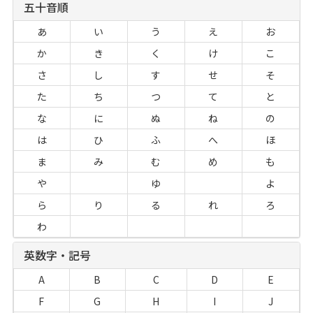
五十音順
あ
い
う
え
お
か
き
く
け
こ
さ
し
す
せ
そ
た
ち
つ
て
と
な
に
ぬ
ね
の
は
ひ
ふ
へ
ほ
ま
み
む
め
も
や
ゆ
よ
ら
り
る
れ
ろ
わ
英数字・記号
A
B
C
D
E
F
G
H
I
J