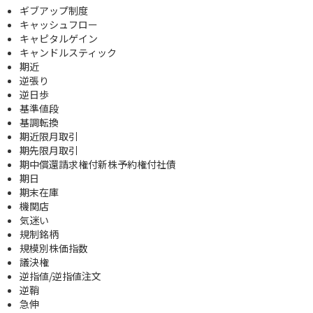
ギブアップ制度
キャッシュフロー
キャピタルゲイン
キャンドルスティック
期近
逆張り
逆日歩
基準値段
基調転換
期近限月取引
期先限月取引
期中償還請求権付新株予約権付社債
期日
期末在庫
機関店
気迷い
規制銘柄
規模別株価指数
議決権
逆指値/逆指値注文
逆鞘
急伸