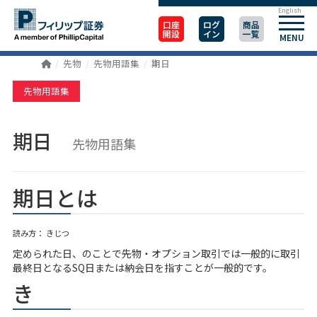
English
口座
ログ
商品
開設
イン
一覧
MENU
先物
先物用語集
期日
先物用語集
期日
先物用語集
期日とは
読み方： きじつ
定められた日、のことで先物・オプション取引では一般的に取引
最終日となるSQ日または納会日を指すことが一般的です。
き