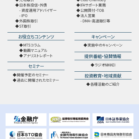
日本株投信・外債
IFAサポート業務
資産運用アドバイザー
公開買付・TOB
IPO
法人営業
外国株取引
DMA・高速取引等
ST取引
お役立ちコンテンツ
キャンペーン
MT5コラム
実施中のキャンペーン
動画マニュアル
提供番組・協賛情報
アナリストレポート
ラジオNIKKEI
セミナー
開催予定のセミナー
投資教育・地域貢献
過去に開催されたセミナー
各種活動のご紹介