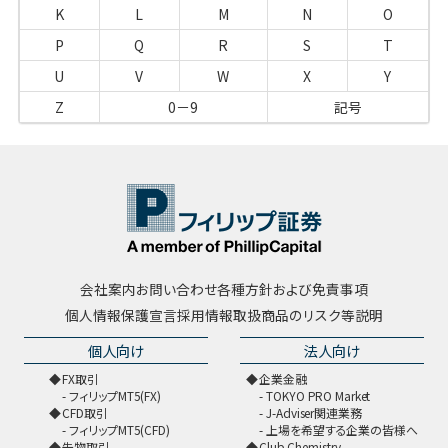
K
L
M
N
O
P
Q
R
S
T
U
V
W
X
Y
Z
0－9
記号
会社案内
お問い合わせ
各種方針および免責事項
個人情報保護宣言
採用情報
取扱商品のリスク等説明
個人向け
法人向け
FX取引
企業金融
フィリップMT5(FX)
TOKYO PRO Market
CFD取引
J-Adviser関連業務
フィリップMT5(CFD)
上場を希望する企業の皆様へ
先物取引
Club Chemistry