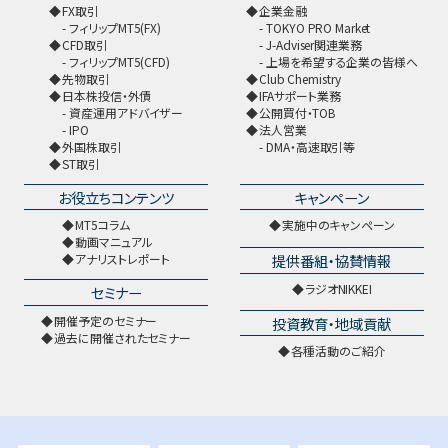
FX取引
企業金融
フィリップMT5(FX)
TOKYO PRO Market
CFD取引
J-Adviser関連業務
フィリップMT5(CFD)
上場を希望する企業の皆様へ
先物取引
Club Chemistry
日本株投信・外債
IFAサポート業務
資産運用アドバイザー
公開買付・TOB
IPO
法人営業
外国株取引
DMA・高速取引等
ST取引
お役立ちコンテンツ
キャンペーン
MT5コラム
実施中のキャンペーン
動画マニュアル
提供番組・協賛情報
アナリストレポート
ラジオNIKKEI
セミナー
開催予定のセミナー
投資教育・地域貢献
過去に開催されたセミナー
各種活動のご紹介