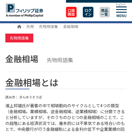
English
口座
ログ
商品
開設
イン
一覧
MENU
先物
先物用語集
金融相場
先物用語集
金融相場
先物用語集
金融相場とは
読み方： きんゆうそうば
浦上邦雄氏が著書の中で相場動向のサイクルとして4つの類型
（金融相場。業績相場、逆金融相場、逆業績相場）に分類できる
と分析していますが、そのうちのひとつの金融相場のことで、こ
の段階にある経済状況では、基本的には不景気である地合いのも
とで、中央銀行が行う金融緩和による金利の低下や企業業績の回