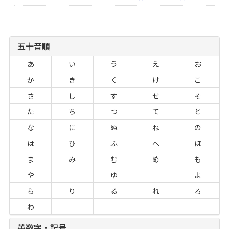
五十音順
あ
い
う
え
お
か
き
く
け
こ
さ
し
す
せ
そ
た
ち
つ
て
と
な
に
ぬ
ね
の
は
ひ
ふ
へ
ほ
ま
み
む
め
も
や
ゆ
よ
ら
り
る
れ
ろ
わ
英数字・記号