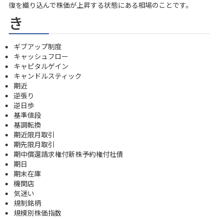
復を織り込んで株価が上昇する状態にある相場のことです。
き
ギブアップ制度
キャッシュフロー
キャピタルゲイン
キャンドルスティック
期近
逆張り
逆日歩
基準値段
基調転換
期近限月取引
期先限月取引
期中償還請求権付新株予約権付社債
期日
期末在庫
機関店
気迷い
規制銘柄
規模別株価指数