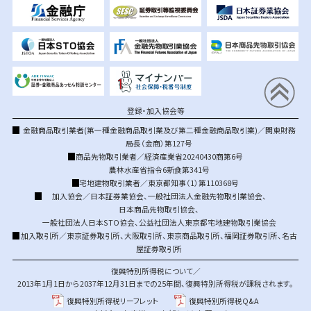
登録・加入協会等
金融商品取引業者(第一種金融商品取引業及び第二種金融商品取引業)／関東財務
局長（金商）第127号
商品先物取引業者／経済産業省20240430商第6号
農林水産省指令6新食第341号
宅地建物取引業者／東京都知事（1）第110368号
加入協会／
日本証券業協会
、
一般社団法人金融先物取引業協会
、
日本商品先物取引協会
、
一般社団法人日本STO協会
、
公益社団法人東京都宅地建物取引業協会
加入取引所／
東京証券取引所
、
大阪取引所
、
東京商品取引所
、
福岡証券取引所
、
名古
屋証券取引所
復興特別所得税について／
2013年1月1日から2037年12月31日までの25年間、復興特別所得税が課税されます。
復興特別所得税リーフレット
復興特別所得税Q&A