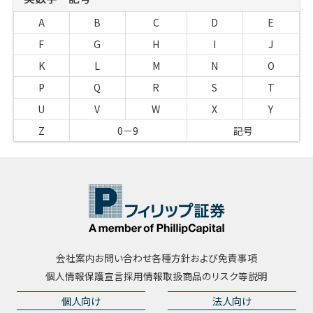
A
B
C
D
E
F
G
H
I
J
K
L
M
N
O
P
Q
R
S
T
U
V
W
X
Y
Z
0－9
記号
会社案内
お問い合わせ
各種方針および免責事項
個人情報保護宣言
採用情報
取扱商品のリスク等説明
個人向け
法人向け