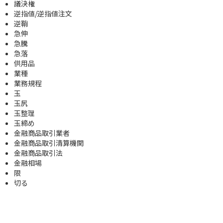
議決権
逆指値/逆指値注文
逆鞘
急伸
急騰
急落
供用品
業種
業務規程
玉
玉尻
玉整理
玉締め
金融商品取引業者
金融商品取引清算機関
金融商品取引法
金融相場
限
切る