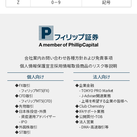
Z
0－9
記号
会社案内
お問い合わせ
各種方針および免責事項
個人情報保護宣言
採用情報
取扱商品のリスク等説明
個人向け
法人向け
FX取引
企業金融
フィリップMT5(FX)
TOKYO PRO Market
CFD取引
J-Adviser関連業務
フィリップMT5(CFD)
上場を希望する企業の皆様へ
先物取引
Club Chemistry
日本株投信・外債
IFAサポート業務
資産運用アドバイザー
公開買付・TOB
IPO
法人営業
外国株取引
DMA・高速取引等
ST取引