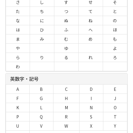
さ
し
す
せ
そ
た
ち
つ
て
と
な
に
ぬ
ね
の
は
ひ
ふ
へ
ほ
ま
み
む
め
も
や
ゆ
よ
ら
り
る
れ
ろ
わ
英数字・記号
A
B
C
D
E
F
G
H
I
J
K
L
M
N
O
P
Q
R
S
T
U
V
W
X
Y