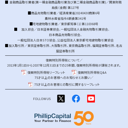
金融商品取引業者(第一種金融商品取引業及び第二種金融商品取引業)／関東財務
局長（金商）第127号
商品先物取引業者／経済産業省20240430商第6号
農林水産省指令6新食第341号
宅地建物取引業者／東京都知事（1）第110368号
加入協会／
日本証券業協会
、
一般社団法人金融先物取引業協会
、
日本商品先物取引協会
、
一般社団法人日本STO協会
、
公益社団法人東京都宅地建物取引業協会
加入取引所／
東京証券取引所
、
大阪取引所
、
東京商品取引所
、
福岡証券取引所
、
名古
屋証券取引所
復興特別所得税について／
2013年1月1日から2037年12月31日までの25年間、復興特別所得税が課税されます。
復興特別所得税リーフレット
復興特別所得税Q&A
75才以上のお客様へのお知らせとお願い／
75才以上のお客様との取引に関するリーフレット
FOLLOW US