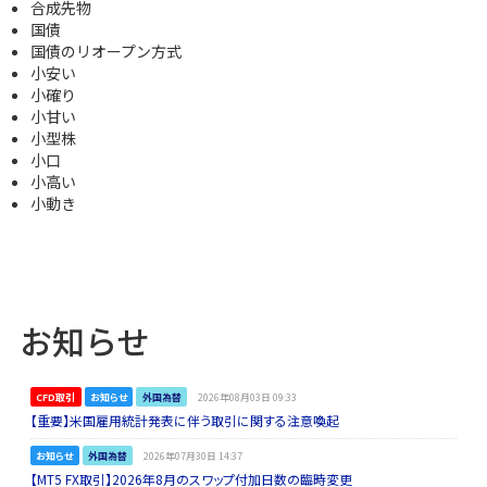
合成先物
国債
国債のリオープン方式
小安い
小確り
小甘い
小型株
小口
小高い
小動き
お知らせ
CFD取引
お知らせ
外国為替
2026年08月03日 09:33
【重要】米国雇用統計発表に伴う取引に関する注意喚起
お知らせ
外国為替
2026年07月30日 14:37
【MT5 FX取引】2026年8月のスワップ付加日数の臨時変更