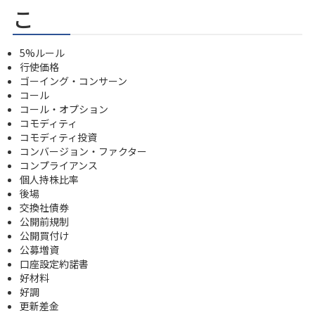
こ
5%ルール
行使価格
ゴーイング・コンサーン
コール
コール・オプション
コモディティ
コモディティ投資
コンバージョン・ファクター
コンプライアンス
個人持株比率
後場
交換社債券
公開前規制
公開買付け
公募増資
口座設定約諾書
好材料
好調
更新差金