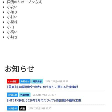
国債のリオープン方式
小安い
小確り
小甘い
小型株
小口
小高い
小動き
お知らせ
CFD取引
お知らせ
外国為替
2026年08月03日 09:33
【重要】米国雇用統計発表に伴う取引に関する注意喚起
お知らせ
外国為替
2026年07月30日 14:37
【MT5 FX取引】2026年8月のスワップ付加日数の臨時変更
お知らせ
共通
2026年07月29日 07:30