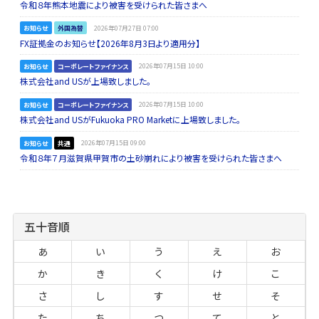
令和８年熊本地震により被害を受けられた皆さまへ
お知らせ
外国為替
2026年07月27日 07:00
FX証拠金のお知らせ【2026年8月3日より適用分】
お知らせ
コーポレートファイナンス
2026年07月15日 10:00
株式会社and USが上場致しました。
お知らせ
コーポレートファイナンス
2026年07月15日 10:00
株式会社and USがFukuoka PRO Marketに上場致しました。
お知らせ
共通
2026年07月15日 09:00
令和８年７月滋賀県甲賀市の土砂崩れにより被害を受けられた皆さまへ
五十音順
あ
い
う
え
お
か
き
く
け
こ
さ
し
す
せ
そ
た
ち
つ
て
と