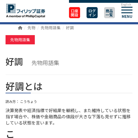
English
口座
ログ
商品
開設
イン
一覧
MENU
先物
先物用語集
好調
先物用語集
好調
先物用語集
好調とは
読み方： こうちょう
決算発表や経済指標で好結果を継続し、また維持している状態を
指す場合や、株価や金融商品の値段が大きな下落も見せずに推移
している状態を言います。
こ