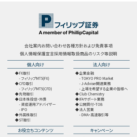
会社案内
お問い合わせ
各種方針および免責事項
個人情報保護宣言
採用情報
取扱商品のリスク等説明
個人向け
法人向け
FX取引
企業金融
フィリップMT5(FX)
TOKYO PRO Market
CFD取引
J-Adviser関連業務
フィリップMT5(CFD)
上場を希望する企業の皆様へ
先物取引
Club Chemistry
日本株投信・外債
IFAサポート業務
資産運用アドバイザー
公開買付・TOB
IPO
法人営業
外国株取引
DMA・高速取引等
ST取引
お役立ちコンテンツ
キャンペーン