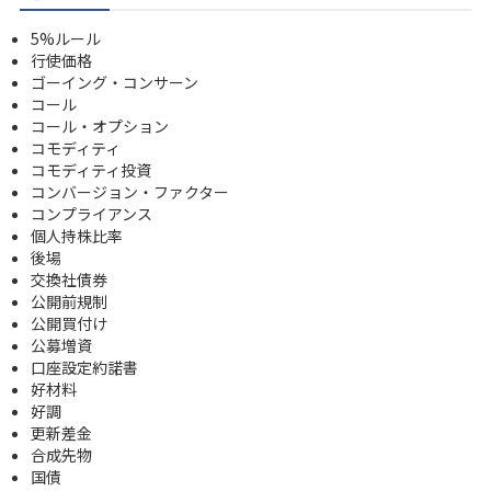
5%ルール
行使価格
ゴーイング・コンサーン
コール
コール・オプション
コモディティ
コモディティ投資
コンバージョン・ファクター
コンプライアンス
個人持株比率
後場
交換社債券
公開前規制
公開買付け
公募増資
口座設定約諾書
好材料
好調
更新差金
合成先物
国債