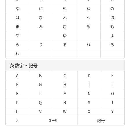
な
に
ぬ
ね
の
は
ひ
ふ
へ
ほ
ま
み
む
め
も
や
ゆ
よ
ら
り
る
れ
ろ
わ
英数字・記号
A
B
C
D
E
F
G
H
I
J
K
L
M
N
O
P
Q
R
S
T
U
V
W
X
Y
Z
0－9
記号