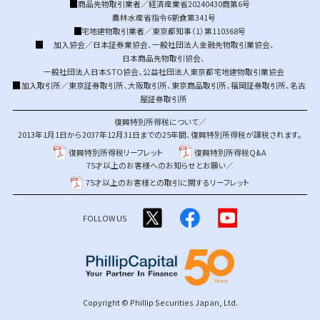
商品先物取引業者／経済産業省20240430商第6号
農林水産省指令6新食第341号
宅地建物取引業者／東京都知事（1）第110368号
加入協会／
日本証券業協会
、
一般社団法人金融先物取引業協会
、
日本商品先物取引協会
、
一般社団法人日本STO協会
、
公益社団法人東京都宅地建物取引業協会
加入取引所／
東京証券取引所
、
大阪取引所
、
東京商品取引所
、
福岡証券取引所
、
名古
屋証券取引所
復興特別所得税について／
2013年1月1日から2037年12月31日までの25年間、復興特別所得税が課税されます。
復興特別所得税リーフレット
復興特別所得税Q&A
75才以上のお客様へのお知らせとお願い／
75才以上のお客様との取引に関するリーフレット
FOLLOW US
Copyright © Phillip Securities Japan, Ltd.