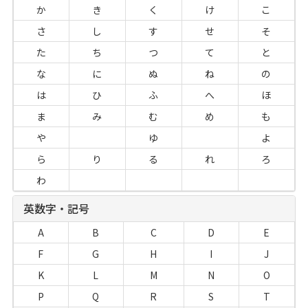
か
き
く
け
こ
さ
し
す
せ
そ
た
ち
つ
て
と
な
に
ぬ
ね
の
は
ひ
ふ
へ
ほ
ま
み
む
め
も
や
ゆ
よ
ら
り
る
れ
ろ
わ
英数字・記号
A
B
C
D
E
F
G
H
I
J
K
L
M
N
O
P
Q
R
S
T