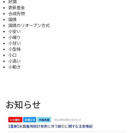
好調
更新差金
合成先物
国債
国債のリオープン方式
小安い
小確り
小甘い
小型株
小口
小高い
小動き
お知らせ
CFD取引
お知らせ
外国為替
2026年08月03日 09:33
【重要】米国雇用統計発表に伴う取引に関する注意喚起