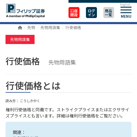
English
口座
ログ
商品
開設
イン
一覧
MENU
先物
先物用語集
行使価格
先物用語集
行使価格
先物用語集
行使価格とは
読み方： こうしかかく
権利行使価格と同義です。ストライクプライスまたはエクササイ
ズプライスとも言います。詳細は権利行使価格をご覧ださい。
関連：