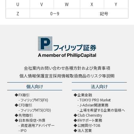
U
V
W
X
Y
Z
0－9
記号
会社案内
お問い合わせ
各種方針および免責事項
個人情報保護宣言
採用情報
取扱商品のリスク等説明
個人向け
法人向け
FX取引
企業金融
フィリップMT5(FX)
TOKYO PRO Market
CFD取引
J-Adviser関連業務
フィリップMT5(CFD)
上場を希望する企業の皆様へ
先物取引
Club Chemistry
日本株投信・外債
IFAサポート業務
資産運用アドバイザー
公開買付・TOB
IPO
法人営業