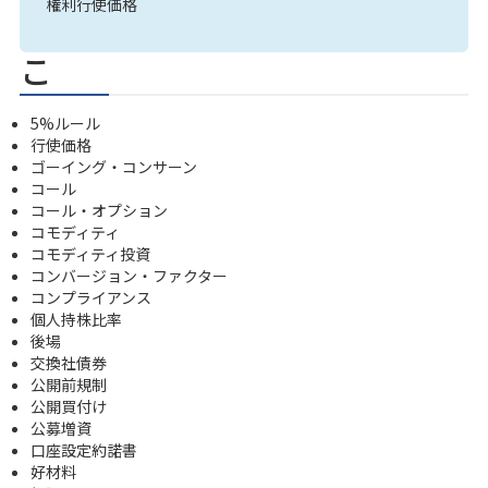
権利行使価格
こ
5%ルール
行使価格
ゴーイング・コンサーン
コール
コール・オプション
コモディティ
コモディティ投資
コンバージョン・ファクター
コンプライアンス
個人持株比率
後場
交換社債券
公開前規制
公開買付け
公募増資
口座設定約諾書
好材料