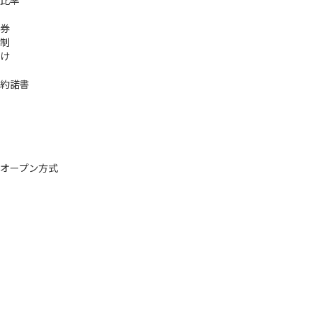
券
制
け
約諾書
オープン方式