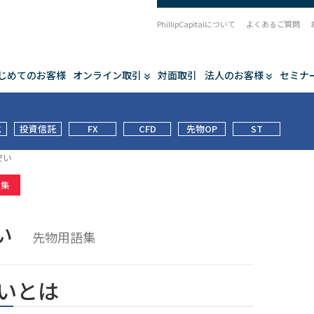
PhillipCapitalについて
よくあるご質問
じめてのお客様
オンライン取引
対面取引
法人のお客様
セミナ
式
投資信託
FX
CFD
先物OP
ST
安い
語集
安い
先物用語集
いとは