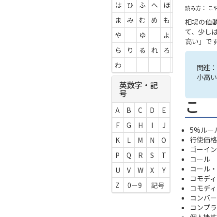
は
ひ
ふ
へ
ほ
読み方： こ
ま
み
む
め
も
相場の値
て、少し
や
ゆ
よ
高い」で
ら
り
る
れ
ろ
わ
関連：
小高い
英数字・記
号
こ
A
B
C
D
E
F
G
H
I
J
5%ルー
行使価格
K
L
M
N
O
ゴーイン
P
Q
R
S
T
コール
コール・
U
V
W
X
Y
コモディ
Z
0－9
記号
コモディ
コンバー
コンプラ
個人持株