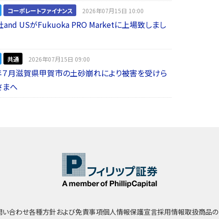
コーポレートファイナンス
2026年07月15日 10:00
nd USがFukuoka PRO Marketに上場致しまし
共通
2026年07月15日 09:00
年７月滋賀県甲賀市の土砂崩れにより被害を受けら
さまへ
問い合わせ
各種方針および免責事項
個人情報保護宣言
採用情報
取扱商品の