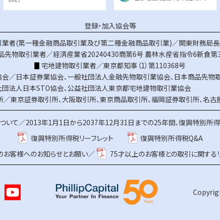
登録・加入協会等
業者(第一種金融商品取引業及び第二種金融商品取引業)／関東財務局長（
品先物取引業者／経済産業省20240430商第6号
農林水産省指令6新食第3
宅地建物取引業者／東京都知事（1）第110368号
協会／
日本証券業協会
、
一般社団法人金融先物取引業協会
、
日本商品先物
社団法人日本STO協会
、
公益社団法人東京都宅地建物取引業協会
所／
東京証券取引所
、
大阪取引所
、
東京商品取引所
、
福岡証券取引所
、
名古
ついて／
2013年1月1日から2037年12月31日までの25年間、復興特別所
復興特別所得税リーフレット
復興特別所得税Q&A
上のお客様へのお知らせとお願い／
75才以上のお客様との取引に関する
Copyrigh