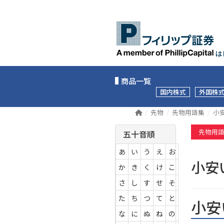
は
商品一覧
国内株式
外国株
先物
先物用語集
小
先物用
五十音順
あ
い
う
え
お
小
か
き
く
け
こ
さ
し
す
せ
そ
た
ち
つ
て
と
小安
な
に
ぬ
ね
の