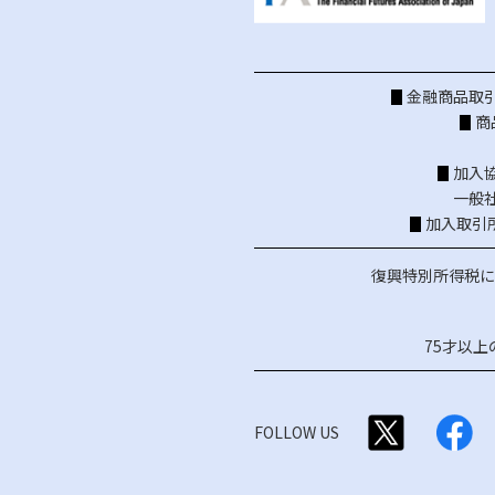
金融商品取引
商
加入
一般
加入取引
復興特別所得税に
75才以
FOLLOW US