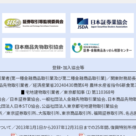
登録・加入協会等
業者(第一種金融商品取引業及び第二種金融商品取引業)／関東財務局長（
品先物取引業者／経済産業省20240430商第6号
農林水産省指令6新食第3
宅地建物取引業者／東京都知事（1）第110368号
協会／
日本証券業協会
、
一般社団法人金融先物取引業協会
、
日本商品先物
社団法人日本STO協会
、
公益社団法人東京都宅地建物取引業協会
所／
東京証券取引所
、
大阪取引所
、
東京商品取引所
、
福岡証券取引所
、
名古
ついて／
2013年1月1日から2037年12月31日までの25年間、復興特別所