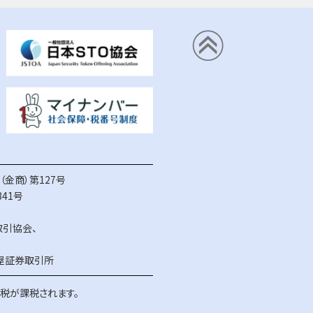
金商）第127号
41号
取引協会
、
屋証券取引所
得税が課税されます。