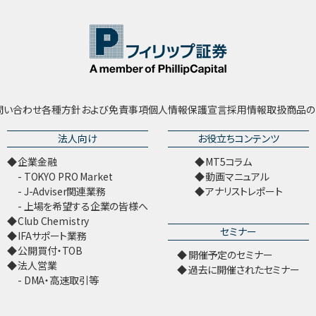
問い合わせ
各種方針および免責事項
個人情報保護宣言
採用情報
取扱商品の
法人向け
お役立ちコンテンツ
企業金融
MT5コラム
TOKYO PRO Market
動画マニュアル
J-Adviser関連業務
アナリストレポート
上場を希望する企業の皆様へ
Club Chemistry
セミナー
IFAサポート業務
公開買付・TOB
開催予定のセミナー
法人営業
過去に開催されたセミナー
DMA・高速取引等