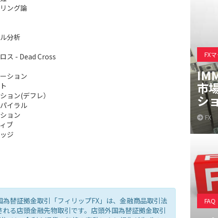
リング論
ル分析
FX
 - Dead Cross
IM
ーション
市
ト
ション(デフレ）
シ
パイラル
ション
FX
ィブ
ッジ
国為替証拠金取引「フィリップFX」は、金融商品取引法
FAQ
される店頭金融先物取引です。店頭外国為替証拠金取引