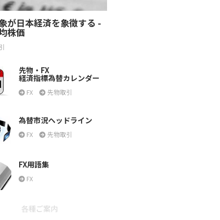
象が日本経済を象徴する -
均株価
引
先物・FX
経済指標為替カレンダー
FX
先物取引
為替市況ヘッドライン
FX
先物取引
FX用語集
FX
各種ご案内