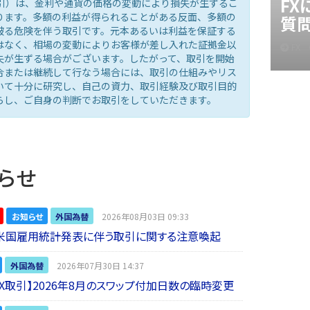
F
取引）は、金利や通貨の価格の変動により損失が生ずるこ
ります。多額の利益が得られることがある反面、多額の
質
被る危険を伴う取引です。元本あるいは利益を保証する
はなく、相場の変動によりお客様が差し入れた証拠金以
FX
失が生ずる場合がございます。したがって、取引を開始
合または継続して行なう場合には、取引の仕組みやリス
いて十分に研究し、自己の資力、取引経験及び取引目的
らし、ご自身の判断でお取引をしていただきます。
らせ
お知らせ
外国為替
2026年08月03日 09:33
】米国雇用統計発表に伴う取引に関する注意喚起
外国為替
2026年07月30日 14:37
 FX取引】2026年8月のスワップ付加日数の臨時変更