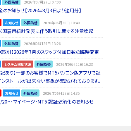
外国為替
2026年07月27日 07:00
金のお知らせ【2026年8月3日より適用分】
お知らせ
外国為替
2026年06月30日 10:40
】米国雇用統計発表に伴う取引に関する注意喚起
外国為替
2026年06月29日 13:26
 FX取引】2026年7月のスワップ付加日数の臨時変更
システム稼動状況
外国為替
2026年06月22日 16:23
5追記あり】一部のお客様でMT5パソコン版アプリで証
インストールが出来ない事象が確認されております。
お知らせ
外国為替
2026年06月17日 14:35
6/20～ マイページ・MT5 認証必須化のお知らせ