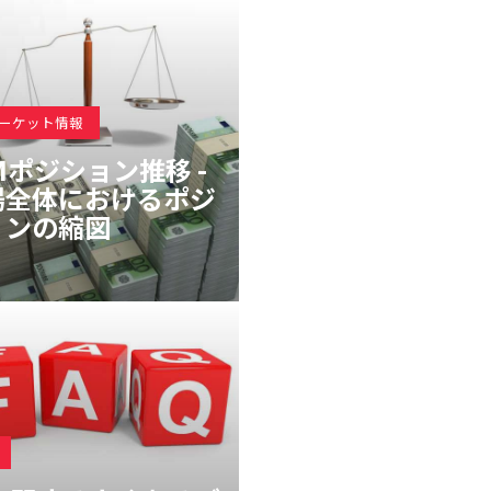
マーケット情報
Mポジション推移 -
場全体におけるポジ
ョンの縮図