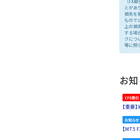
（FX
とがあ
損失を
もので
上の損
する場
クにつ
等に照
お知
CFD取引
【重要
お知らせ
【MT5