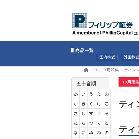
は
商品一覧
国内株式
外国株
FX
FX用語集
ティン
FX用語
五十音順
あ
い
う
え
お
ティ
か
き
く
け
こ
さ
し
す
せ
そ
た
ち
つ
て
と
ティ
な
に
ぬ
ね
の