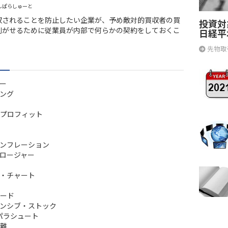
んぱらしゅーと
収されることを防止したい企業が、予め敵対的買収者の買
投資対
削がせるために従業員が内部で何らかの契約をしておくこ
日経平
先物取
ー
ング
プロフィット
ンフレーション
ロージャー
・チャート
ード
ンシブ・ストック
パラシュート
難