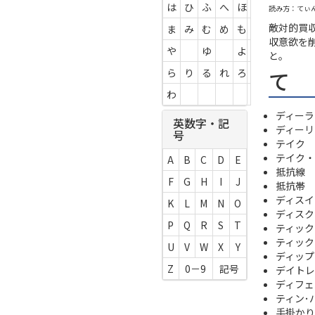
は
ひ
ふ
へ
ほ
読み方：てぃ
敵対的買
ま
み
む
め
も
収意欲を
や
ゆ
よ
と。
て
ら
り
る
れ
ろ
わ
ディーラ
英数字・記
ディーリ
号
テイク
テイク・
A
B
C
D
E
抵抗線
F
G
H
I
J
抵抗帯
ディスイ
K
L
M
N
O
ディスク
P
Q
R
S
T
ティック
ティック
U
V
W
X
Y
ディップ
Z
0－9
記号
デイトレ
ディフェ
ティン･
手掛かり