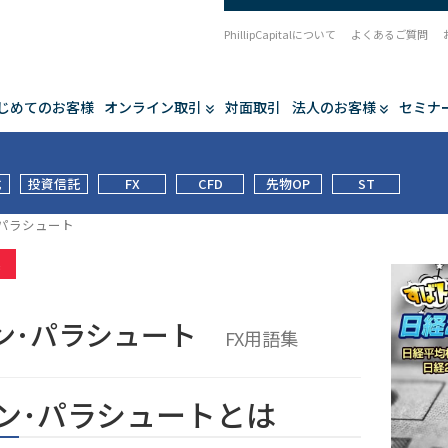
PhillipCapitalについて
よくあるご質問
じめてのお客様
オンライン取引
対面取引
法人のお客様
セミナ
式
投資信託
FX
CFD
先物OP
ST
･パラシュート
集
ン･パラシュート
FX用語集
ン･パラシュートとは