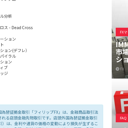
ル分析
 - Dead Cross
FX
ーション
IM
ト
市
ション(デフレ）
パイラル
シ
ション
ィブ
FX
ッジ
国為替証拠金取引「フィリップFX」は、金融商品取引法
される店頭金融先物取引です。店頭外国為替証拠金取引
FAQ
取引）は、金利や通貨の価格の変動により損失が生ずるこ