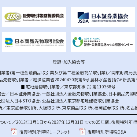
登録・加入協会等
業者(第一種金融商品取引業及び第二種金融商品取引業)／関東財務局長（
品先物取引業者／経済産業省20240430商第6号
農林水産省指令6新食第3
宅地建物取引業者／東京都知事（1）第110368号
協会／
日本証券業協会
、
一般社団法人金融先物取引業協会
、
日本商品先物
社団法人日本STO協会
、
公益社団法人東京都宅地建物取引業協会
所／
東京証券取引所
、
大阪取引所
、
東京商品取引所
、
福岡証券取引所
、
名古
ついて／
2013年1月1日から2037年12月31日までの25年間、復興特別所
復興特別所得税リーフレット
復興特別所得税Q&A