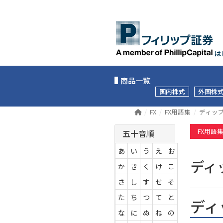
は
商品一覧
国内株式
外国株
FX
FX用語集
ディッ
FX用語
五十音順
あ
い
う
え
お
デ
か
き
く
け
こ
さ
し
す
せ
そ
た
ち
つ
て
と
ディ
な
に
ぬ
ね
の