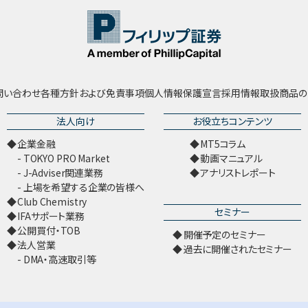
問い合わせ
各種方針および免責事項
個人情報保護宣言
採用情報
取扱商品の
法人向け
お役立ちコンテンツ
企業金融
MT5コラム
TOKYO PRO Market
動画マニュアル
J-Adviser関連業務
アナリストレポート
上場を希望する企業の皆様へ
Club Chemistry
セミナー
IFAサポート業務
公開買付・TOB
開催予定のセミナー
法人営業
過去に開催されたセミナー
DMA・高速取引等