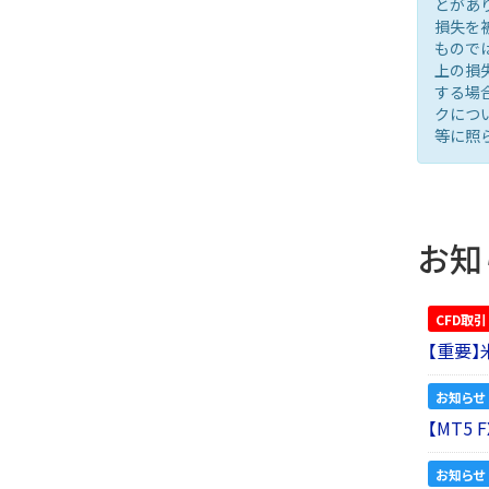
とがあ
損失を
もので
上の損
する場
クにつ
等に照
お知
CFD取引
【重要
お知らせ
【MT5
お知らせ