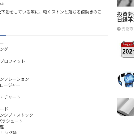
っぷ
上下動をしている際に、軽くストンと落ちる値動きのこ
投資対
日経平
先物取
ー
ング
プロフィット
ンフレーション
ロージャー
・チャート
ード
ンシブ・ストック
パラシュート
難
リング論