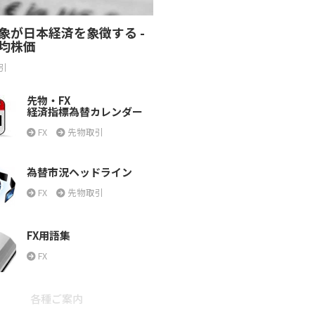
象が日本経済を象徴する -
均株価
引
先物・FX
経済指標為替カレンダー
FX
先物取引
為替市況ヘッドライン
FX
先物取引
FX用語集
FX
各種ご案内