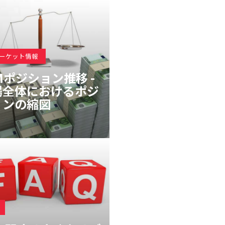
マーケット情報
Mポジション推移 -
場全体におけるポジ
ョンの縮図