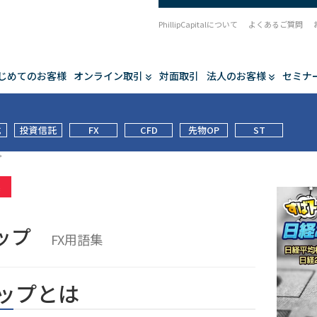
PhillipCapitalについて
よくあるご質問
じめてのお客様
オンライン取引
対面取引
法人のお客様
セミナ
式
投資信託
FX
CFD
先物OP
ST
プ
集
ィップ
FX用語集
ップとは