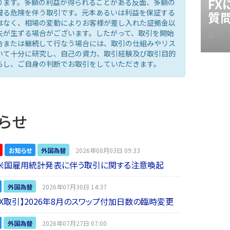
F
ります。多額の利益が得られることがある反面、多額の
被る危険を伴う取引です。元本あるいは利益を保証する
質
はなく、相場の変動によりお客様が差し入れた証拠金以
失が生ずる場合がございます。したがって、取引を開始
FX
合または継続して行なう場合には、取引の仕組みやリス
いて十分に研究し、自己の資力、取引経験及び取引目的
らし、ご自身の判断でお取引をしていただきます。
らせ
お知らせ
外国為替
2026年08月03日 09:33
】米国雇用統計発表に伴う取引に関する注意喚起
外国為替
2026年07月30日 14:37
 FX取引】2026年8月のスワップ付加日数の臨時変更
外国為替
2026年07月27日 07:00