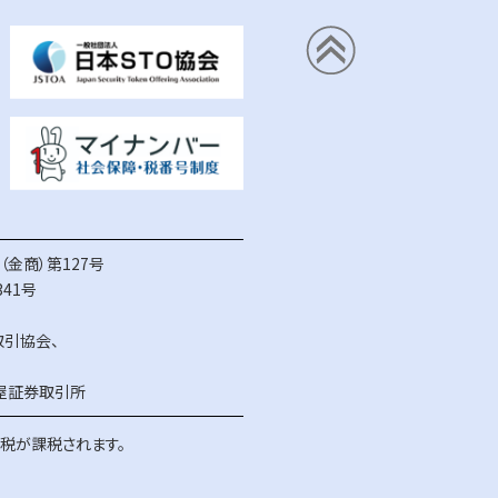
金商）第127号
41号
取引協会
、
屋証券取引所
得税が課税されます。