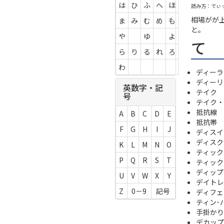
は
ひ
ふ
へ
ほ
読み方：でぃ
相場がが
ま
み
む
め
も
と。
や
ゆ
よ
て
ら
り
る
れ
ろ
わ
ディーラ
ディーリ
英数字・記
テイク
号
テイク・
抵抗線
A
B
C
D
E
抵抗帯
F
G
H
I
J
ディスイ
ディスク
K
L
M
N
O
ティック
P
Q
R
S
T
ティック
ディップ
U
V
W
X
Y
デイトレ
Z
0－9
記号
ディフェ
ティン･
手掛かり
デカップ