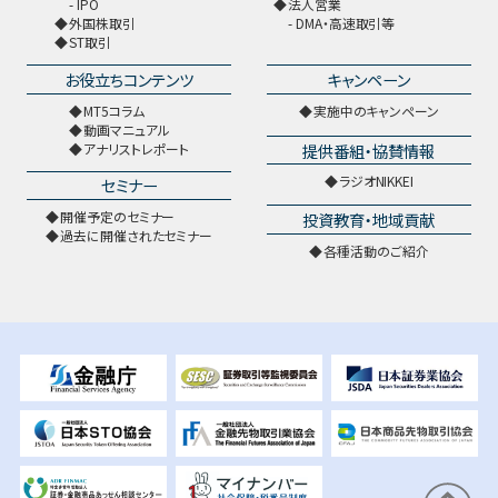
IPO
法人営業
外国株取引
DMA・高速取引等
ST取引
お役立ちコンテンツ
キャンペーン
MT5コラム
実施中のキャンペーン
動画マニュアル
提供番組・協賛情報
アナリストレポート
ラジオNIKKEI
セミナー
開催予定のセミナー
投資教育・地域貢献
過去に開催されたセミナー
各種活動のご紹介