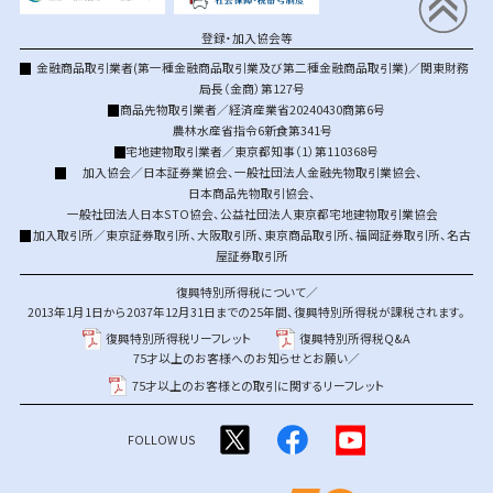
登録・加入協会等
金融商品取引業者(第一種金融商品取引業及び第二種金融商品取引業)／関東財務
局長（金商）第127号
商品先物取引業者／経済産業省20240430商第6号
農林水産省指令6新食第341号
宅地建物取引業者／東京都知事（1）第110368号
加入協会／
日本証券業協会
、
一般社団法人金融先物取引業協会
、
日本商品先物取引協会
、
一般社団法人日本STO協会
、
公益社団法人東京都宅地建物取引業協会
加入取引所／
東京証券取引所
、
大阪取引所
、
東京商品取引所
、
福岡証券取引所
、
名古
屋証券取引所
復興特別所得税について／
2013年1月1日から2037年12月31日までの25年間、復興特別所得税が課税されます。
復興特別所得税リーフレット
復興特別所得税Q&A
75才以上のお客様へのお知らせとお願い／
75才以上のお客様との取引に関するリーフレット
FOLLOW US