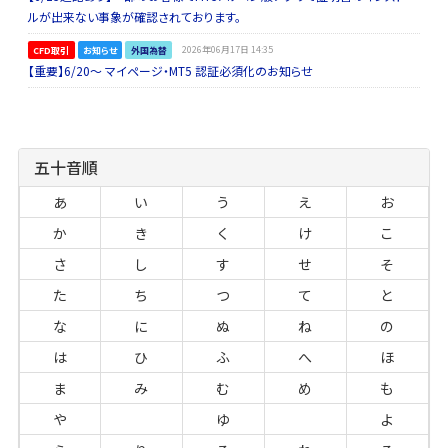
ルが出来ない事象が確認されております。
CFD取引
お知らせ
外国為替
2026年06月17日 14:35
【重要】6/20～ マイページ・MT5 認証必須化のお知らせ
五十音順
あ
い
う
え
お
か
き
く
け
こ
さ
し
す
せ
そ
た
ち
つ
て
と
な
に
ぬ
ね
の
は
ひ
ふ
へ
ほ
ま
み
む
め
も
や
ゆ
よ