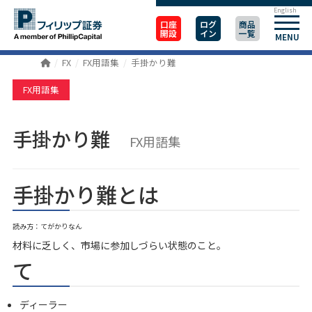
English
口座
ログ
商品
開設
イン
一覧
MENU
FX
FX用語集
手掛かり難
FX用語集
手掛かり難
FX用語集
手掛かり難とは
読み方：てがかりなん
材料に乏しく、市場に参加しづらい状態のこと。
て
ディーラー