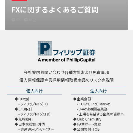
FXに関するよくあるご質問
FX
FAQ
会社案内
お問い合わせ
各種方針および免責事項
個人情報保護宣言
採用情報
取扱商品のリスク等説明
個人向け
法人向け
FX取引
企業金融
フィリップMT5(FX)
TOKYO PRO Market
CFD取引
J-Adviser関連業務
フィリップMT5(CFD)
上場を希望する企業の皆様へ
先物取引
Club Chemistry
日本株投信・外債
IFAサポート業務
資産運用アドバイザー
公開買付・TOB