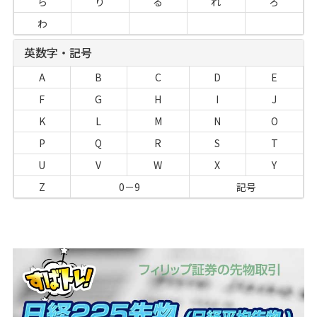
ら
り
る
れ
ろ
わ
英数字・記号
A
B
C
D
E
F
G
H
I
J
K
L
M
N
O
P
Q
R
S
T
U
V
W
X
Y
Z
0－9
記号