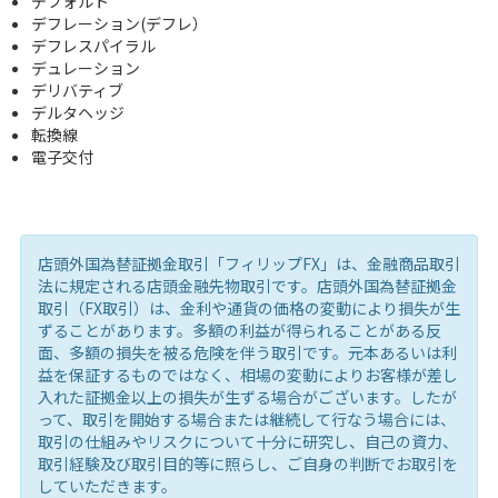
デフォルト
デフレーション(デフレ）
デフレスパイラル
デュレーション
デリバティブ
デルタヘッジ
転換線
電子交付
店頭外国為替証拠金取引「フィリップFX」は、金融商品取引
法に規定される店頭金融先物取引です。店頭外国為替証拠金
取引（FX取引）は、金利や通貨の価格の変動により損失が生
ずることがあります。多額の利益が得られることがある反
面、多額の損失を被る危険を伴う取引です。元本あるいは利
益を保証するものではなく、相場の変動によりお客様が差し
入れた証拠金以上の損失が生ずる場合がございます。したが
って、取引を開始する場合または継続して行なう場合には、
取引の仕組みやリスクについて十分に研究し、自己の資力、
取引経験及び取引目的等に照らし、ご自身の判断でお取引を
していただきます。