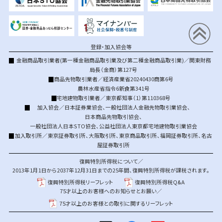
登録・加入協会等
金融商品取引業者(第一種金融商品取引業及び第二種金融商品取引業)／関東財務
局長（金商）第127号
商品先物取引業者／経済産業省20240430商第6号
農林水産省指令6新食第341号
宅地建物取引業者／東京都知事（1）第110368号
加入協会／
日本証券業協会
、
一般社団法人金融先物取引業協会
、
日本商品先物取引協会
、
一般社団法人日本STO協会
、
公益社団法人東京都宅地建物取引業協会
加入取引所／
東京証券取引所
、
大阪取引所
、
東京商品取引所
、
福岡証券取引所
、
名古
屋証券取引所
復興特別所得税について／
2013年1月1日から2037年12月31日までの25年間、復興特別所得税が課税されます。
復興特別所得税リーフレット
復興特別所得税Q&A
75才以上のお客様へのお知らせとお願い／
75才以上のお客様との取引に関するリーフレット