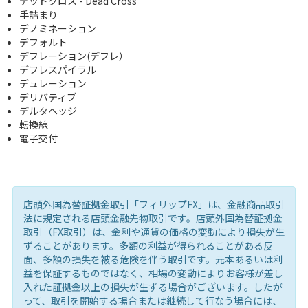
デッドクロス - Dead Cross
手詰まり
デノミネーション
デフォルト
デフレーション(デフレ）
デフレスパイラル
デュレーション
デリバティブ
デルタヘッジ
転換線
電子交付
店頭外国為替証拠金取引「フィリップFX」は、金融商品取引
法に規定される店頭金融先物取引です。店頭外国為替証拠金
取引（FX取引）は、金利や通貨の価格の変動により損失が生
ずることがあります。多額の利益が得られることがある反
面、多額の損失を被る危険を伴う取引です。元本あるいは利
益を保証するものではなく、相場の変動によりお客様が差し
入れた証拠金以上の損失が生ずる場合がございます。したが
って、取引を開始する場合または継続して行なう場合には、