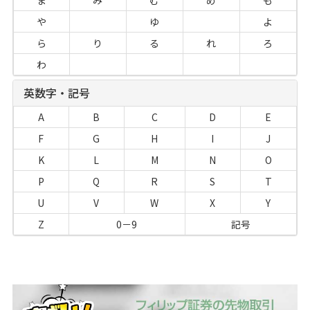
ま
み
む
め
も
や
ゆ
よ
ら
り
る
れ
ろ
わ
英数字・記号
A
B
C
D
E
F
G
H
I
J
K
L
M
N
O
P
Q
R
S
T
U
V
W
X
Y
Z
0－9
記号