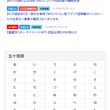
【MT5 FX取引】2026年7月のスワップ付加日数の臨時変更
お知らせ
システム稼動状況
外国為替
2026年06月22日 16:23
【6/25追記あり】一部のお客様でMT5パソコン版アプリで証明書のインストー
ルが出来ない事象が確認されております。
CFD取引
お知らせ
外国為替
2026年06月17日 14:35
【重要】6/20～ マイページ・MT5 認証必須化のお知らせ
五十音順
あ
い
う
え
お
か
き
く
け
こ
さ
し
す
せ
そ
た
ち
つ
て
と
な
に
ぬ
ね
の
は
ひ
ふ
へ
ほ