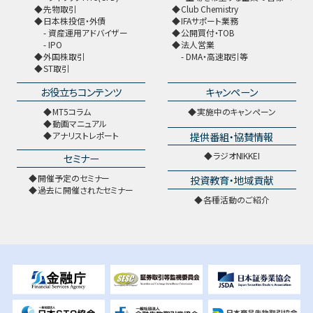
先物取引
Club Chemistry
日本株投信・外債
IFAサポート業務
資産運用アドバイザー
公開買付・TOB
IPO
法人営業
外国株取引
DMA・高速取引等
ST取引
お役立ちコンテンツ
キャンペーン
MT5コラム
実施中のキャンペーン
動画マニュアル
提供番組・協賛情報
アナリストレポート
ラジオNIKKEI
セミナー
開催予定のセミナー
投資教育・地域貢献
過去に開催されたセミナー
各種活動のご紹介