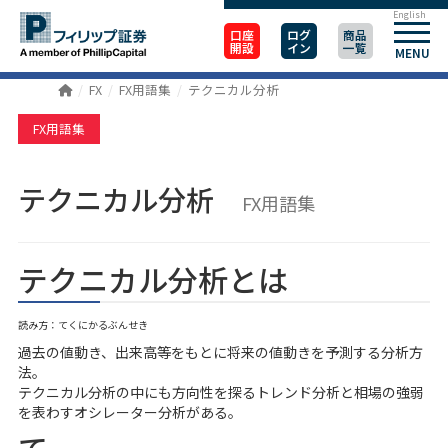
English
口座
ログ
商品
開設
イン
一覧
MENU
FX
FX用語集
テクニカル分析
FX用語集
テクニカル分析
FX用語集
テクニカル分析とは
読み方：てくにかるぶんせき
過去の値動き、出来高等をもとに将来の値動きを予測する分析方
法。
テクニカル分析の中にも方向性を探るトレンド分析と相場の強弱
を表わすオシレーター分析がある。
て