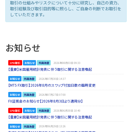
取引の仕組みやリスクについて十分に研究し、自己の資力、
取引経験及び取引目的等に照らし、ご自身の判断でお取引を
していただきます。
お知らせ
CFD取引
お知らせ
外国為替
2026年08月03日 09:33
【重要】米国雇用統計発表に伴う取引に関する注意喚起
お知らせ
外国為替
2026年07月30日 14:37
【MT5 FX取引】2026年8月のスワップ付加日数の臨時変更
お知らせ
外国為替
2026年07月27日 07:00
FX証拠金のお知らせ【2026年8月3日より適用分】
CFD取引
お知らせ
外国為替
2026年06月30日 10:40
【重要】米国雇用統計発表に伴う取引に関する注意喚起
お知らせ
外国為替
2026年06月29日 13:26