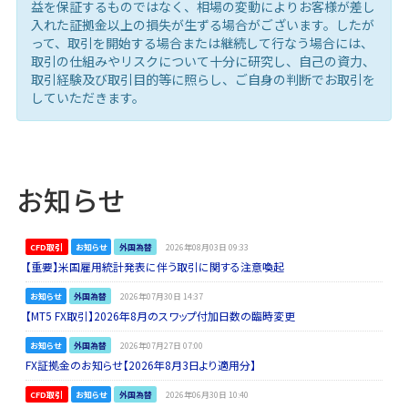
益を保証するものではなく、相場の変動によりお客様が差し
入れた証拠金以上の損失が生ずる場合がございます。したが
って、取引を開始する場合または継続して行なう場合には、
取引の仕組みやリスクについて十分に研究し、自己の資力、
取引経験及び取引目的等に照らし、ご自身の判断でお取引を
していただきます。
お知らせ
CFD取引
お知らせ
外国為替
2026年08月03日 09:33
【重要】米国雇用統計発表に伴う取引に関する注意喚起
お知らせ
外国為替
2026年07月30日 14:37
【MT5 FX取引】2026年8月のスワップ付加日数の臨時変更
お知らせ
外国為替
2026年07月27日 07:00
FX証拠金のお知らせ【2026年8月3日より適用分】
CFD取引
お知らせ
外国為替
2026年06月30日 10:40