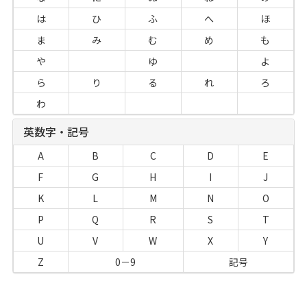
は
ひ
ふ
へ
ほ
ま
み
む
め
も
や
ゆ
よ
ら
り
る
れ
ろ
わ
英数字・記号
A
B
C
D
E
F
G
H
I
J
K
L
M
N
O
P
Q
R
S
T
U
V
W
X
Y
Z
0－9
記号