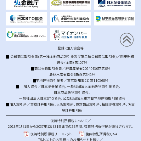
登録・加入協会等
金融商品取引業者(第一種金融商品取引業及び第二種金融商品取引業)／関東財務
局長（金商）第127号
商品先物取引業者／経済産業省20240430商第6号
農林水産省指令6新食第341号
宅地建物取引業者／東京都知事（1）第110368号
加入協会／
日本証券業協会
、
一般社団法人金融先物取引業協会
、
日本商品先物取引協会
、
一般社団法人日本STO協会
、
公益社団法人東京都宅地建物取引業協会
加入取引所／
東京証券取引所
、
大阪取引所
、
東京商品取引所
、
福岡証券取引所
、
名古
屋証券取引所
復興特別所得税について／
2013年1月1日から2037年12月31日までの25年間、復興特別所得税が課税されます。
復興特別所得税リーフレット
復興特別所得税Q&A
75才以上のお客様へのお知らせとお願い／