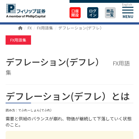
English
口座
ログ
商品
開設
イン
一覧
MENU
FX
FX用語集
デフレーション(デフレ）
FX用語集
デフレーション(デフレ）
FX用語
集
デフレーション(デフレ）とは
読み方：でふれーしょん(でふれ）
需要と供給のバランスが崩れ、物価が継続して下落していく状態
のこと。