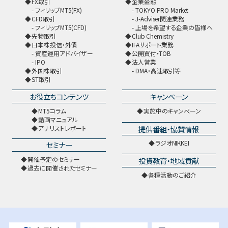
FX取引
企業金融
フィリップMT5(FX)
TOKYO PRO Market
CFD取引
J-Adviser関連業務
フィリップMT5(CFD)
上場を希望する企業の皆様へ
先物取引
Club Chemistry
日本株投信・外債
IFAサポート業務
資産運用アドバイザー
公開買付・TOB
IPO
法人営業
外国株取引
DMA・高速取引等
ST取引
お役立ちコンテンツ
キャンペーン
MT5コラム
実施中のキャンペーン
動画マニュアル
提供番組・協賛情報
アナリストレポート
ラジオNIKKEI
セミナー
開催予定のセミナー
投資教育・地域貢献
過去に開催されたセミナー
各種活動のご紹介