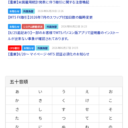
【重要】米国雇用統計発表に伴う取引に関する注意喚起
お知らせ
外国為替
2026年06月29日 13:26
【MT5 FX取引】2026年7月のスワップ付加日数の臨時変更
お知らせ
システム稼動状況
外国為替
2026年06月22日 16:23
【6/25追記あり】一部のお客様でMT5パソコン版アプリで証明書のインストー
ルが出来ない事象が確認されております。
CFD取引
お知らせ
外国為替
2026年06月17日 14:35
【重要】6/20～ マイページ・MT5 認証必須化のお知らせ
五十音順
あ
い
う
え
お
か
き
く
け
こ
さ
し
す
せ
そ
た
ち
つ
て
と
な
に
ぬ
ね
の