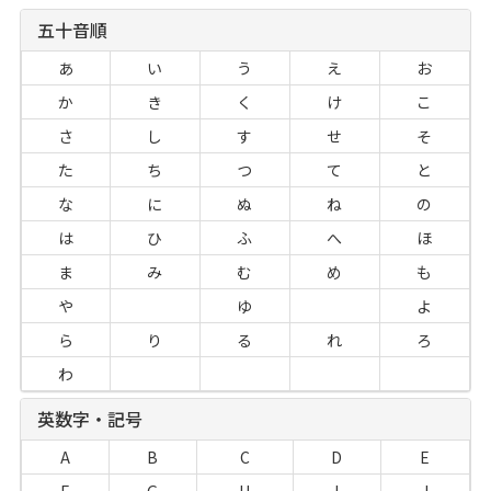
五十音順
あ
い
う
え
お
か
き
く
け
こ
さ
し
す
せ
そ
た
ち
つ
て
と
な
に
ぬ
ね
の
は
ひ
ふ
へ
ほ
ま
み
む
め
も
や
ゆ
よ
ら
り
る
れ
ろ
わ
英数字・記号
A
B
C
D
E