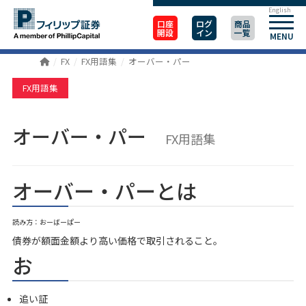
English
口座
ログ
商品
開設
イン
一覧
MENU
FX
FX用語集
オーバー・パー
FX用語集
オーバー・パー
FX用語集
オーバー・パーとは
読み方：おーばーぱー
債券が額面金額より高い価格で取引されること。
お
追い証