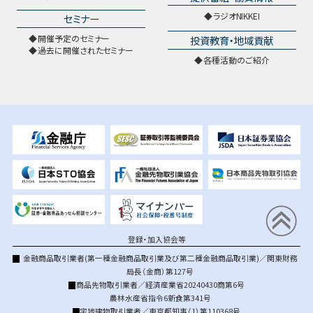
ラジオNIKKEI
セミナー
開催予定のセミナー
投資教育・地域貢献
過去に開催されたセミナー
各種活動のご紹介
登録・加入協会等
金融商品取引業者(第一種金融商品取引業及び第二種金融商品取引業)／関東財務
局長（金商）第127号
商品先物取引業者／経済産業省20240430商第6号
農林水産省指令6新食第341号
宅地建物取引業者／東京都知事（1）第110368号