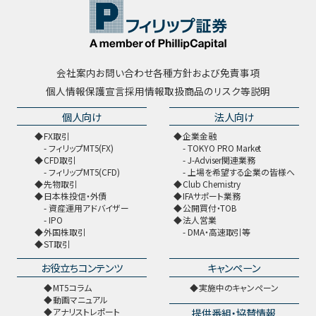
会社案内
お問い合わせ
各種方針および免責事項
個人情報保護宣言
採用情報
取扱商品のリスク等説明
個人向け
法人向け
FX取引
企業金融
フィリップMT5(FX)
TOKYO PRO Market
CFD取引
J-Adviser関連業務
フィリップMT5(CFD)
上場を希望する企業の皆様へ
先物取引
Club Chemistry
日本株投信・外債
IFAサポート業務
資産運用アドバイザー
公開買付・TOB
IPO
法人営業
外国株取引
DMA・高速取引等
ST取引
お役立ちコンテンツ
キャンペーン
MT5コラム
実施中のキャンペーン
動画マニュアル
提供番組・協賛情報
アナリストレポート