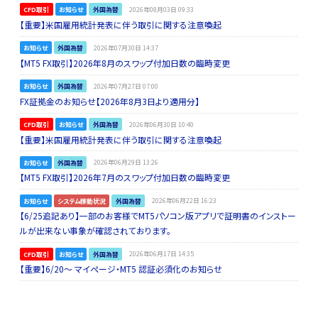
CFD取引
お知らせ
外国為替
2026年08月03日 09:33
【重要】米国雇用統計発表に伴う取引に関する注意喚起
お知らせ
外国為替
2026年07月30日 14:37
【MT5 FX取引】2026年8月のスワップ付加日数の臨時変更
お知らせ
外国為替
2026年07月27日 07:00
FX証拠金のお知らせ【2026年8月3日より適用分】
CFD取引
お知らせ
外国為替
2026年06月30日 10:40
【重要】米国雇用統計発表に伴う取引に関する注意喚起
お知らせ
外国為替
2026年06月29日 13:26
【MT5 FX取引】2026年7月のスワップ付加日数の臨時変更
お知らせ
システム稼動状況
外国為替
2026年06月22日 16:23
【6/25追記あり】一部のお客様でMT5パソコン版アプリで証明書のインストー
ルが出来ない事象が確認されております。
CFD取引
お知らせ
外国為替
2026年06月17日 14:35
【重要】6/20～ マイページ・MT5 認証必須化のお知らせ