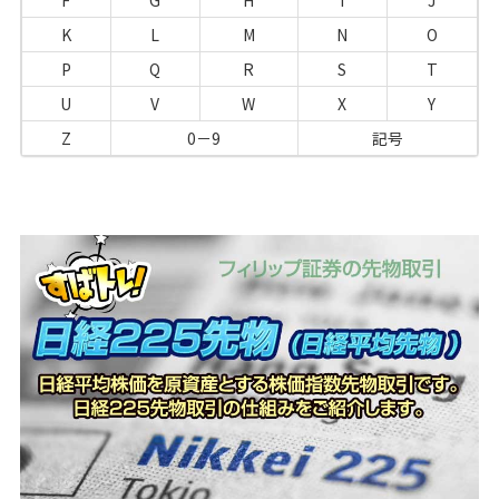
F
G
H
I
J
K
L
M
N
O
P
Q
R
S
T
U
V
W
X
Y
Z
0－9
記号