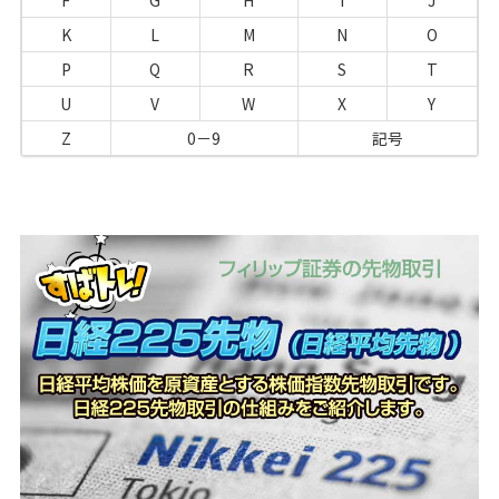
F
G
H
I
J
K
L
M
N
O
P
Q
R
S
T
U
V
W
X
Y
Z
0－9
記号