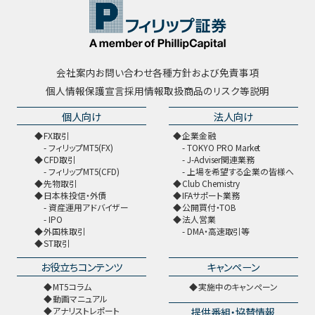
会社案内
お問い合わせ
各種方針および免責事項
個人情報保護宣言
採用情報
取扱商品のリスク等説明
個人向け
法人向け
FX取引
企業金融
フィリップMT5(FX)
TOKYO PRO Market
CFD取引
J-Adviser関連業務
フィリップMT5(CFD)
上場を希望する企業の皆様へ
先物取引
Club Chemistry
日本株投信・外債
IFAサポート業務
資産運用アドバイザー
公開買付・TOB
IPO
法人営業
外国株取引
DMA・高速取引等
ST取引
お役立ちコンテンツ
キャンペーン
MT5コラム
実施中のキャンペーン
動画マニュアル
提供番組・協賛情報
アナリストレポート