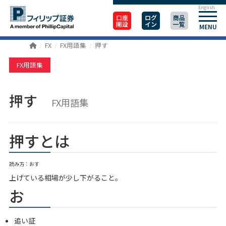
English
口座
ログ
商品
開設
イン
一覧
MENU
FX
FX用語集
押す
FX用語集
押す
FX用語集
押すとは
読み方：おす
上げている相場が少し下がること。
お
追い証