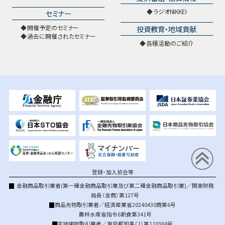
ラジオNIKKEI
セミナー
開催予定のセミナー
投資教育・地域貢献
過去に開催されたセミナー
各種活動のご紹介
登録・加入協会等
金融商品取引業者(第一種金融商品取引業及び第二種金融商品取引業)／関東財務
局長（金商）第127号
商品先物取引業者／経済産業省20240430商第6号
農林水産省指令6新食第341号
宅地建物取引業者／東京都知事（1）第110368号