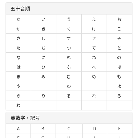
五十音順
あ
い
う
え
お
か
き
く
け
こ
さ
し
す
せ
そ
た
ち
つ
て
と
な
に
ぬ
ね
の
は
ひ
ふ
へ
ほ
ま
み
む
め
も
や
ゆ
よ
ら
り
る
れ
ろ
わ
英数字・記号
A
B
C
D
E