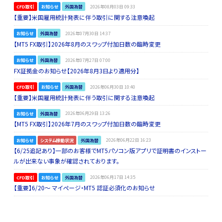
CFD取引
お知らせ
外国為替
2026年08月03日 09:33
【重要】米国雇用統計発表に伴う取引に関する注意喚起
お知らせ
外国為替
2026年07月30日 14:37
【MT5 FX取引】2026年8月のスワップ付加日数の臨時変更
お知らせ
外国為替
2026年07月27日 07:00
FX証拠金のお知らせ【2026年8月3日より適用分】
CFD取引
お知らせ
外国為替
2026年06月30日 10:40
【重要】米国雇用統計発表に伴う取引に関する注意喚起
お知らせ
外国為替
2026年06月29日 13:26
【MT5 FX取引】2026年7月のスワップ付加日数の臨時変更
お知らせ
システム稼動状況
外国為替
2026年06月22日 16:23
【6/25追記あり】一部のお客様でMT5パソコン版アプリで証明書のインストー
ルが出来ない事象が確認されております。
CFD取引
お知らせ
外国為替
2026年06月17日 14:35
【重要】6/20～ マイページ・MT5 認証必須化のお知らせ