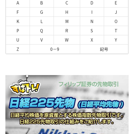
A
B
C
D
E
F
G
H
I
J
K
L
M
N
O
P
Q
R
S
T
U
V
W
X
Y
Z
0－9
記号