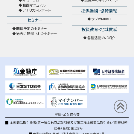
動画マニュアル
提供番組・協賛情報
アナリストレポート
ラジオNIKKEI
セミナー
開催予定のセミナー
投資教育・地域貢献
過去に開催されたセミナー
各種活動のご紹介
登録・加入協会等
金融商品取引業者(第一種金融商品取引業及び第二種金融商品取引業)／関東財務
局長（金商）第127号
商品先物取引業者／経済産業省20240430商第6号