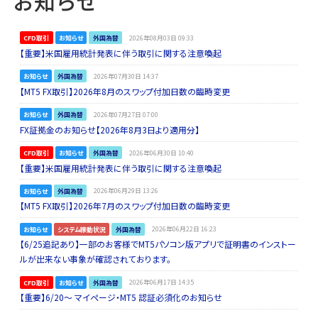
お知らせ
CFD取引
お知らせ
外国為替
2026年08月03日 09:33
【重要】米国雇用統計発表に伴う取引に関する注意喚起
お知らせ
外国為替
2026年07月30日 14:37
【MT5 FX取引】2026年8月のスワップ付加日数の臨時変更
お知らせ
外国為替
2026年07月27日 07:00
FX証拠金のお知らせ【2026年8月3日より適用分】
CFD取引
お知らせ
外国為替
2026年06月30日 10:40
【重要】米国雇用統計発表に伴う取引に関する注意喚起
お知らせ
外国為替
2026年06月29日 13:26
【MT5 FX取引】2026年7月のスワップ付加日数の臨時変更
お知らせ
システム稼動状況
外国為替
2026年06月22日 16:23
【6/25追記あり】一部のお客様でMT5パソコン版アプリで証明書のインストー
ルが出来ない事象が確認されております。
CFD取引
お知らせ
外国為替
2026年06月17日 14:35
【重要】6/20～ マイページ・MT5 認証必須化のお知らせ