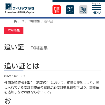
English
口座
ログ
商品
開設
イン
一覧
MENU
FX
FX用語集
追い証
FX用語集
追い証
FX用語集
追い証とは
読み方：おいしょう
外国為替証拠金取引（FX取引）において、相場の変動により、差
し入れている委託証拠金の総額が必要証拠金額を下回り、証拠金
を追加しなければならないこと。
お