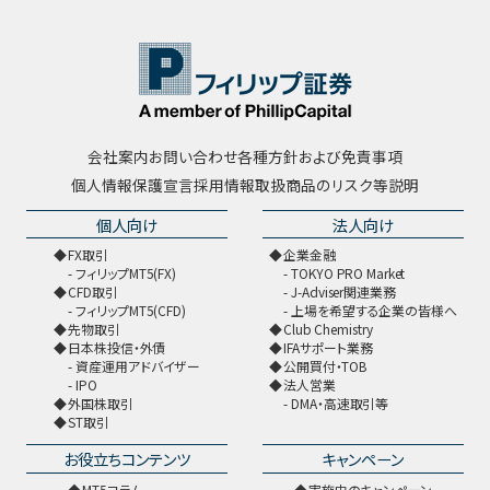
会社案内
お問い合わせ
各種方針および免責事項
個人情報保護宣言
採用情報
取扱商品のリスク等説明
個人向け
法人向け
FX取引
企業金融
フィリップMT5(FX)
TOKYO PRO Market
CFD取引
J-Adviser関連業務
フィリップMT5(CFD)
上場を希望する企業の皆様へ
先物取引
Club Chemistry
日本株投信・外債
IFAサポート業務
資産運用アドバイザー
公開買付・TOB
IPO
法人営業
外国株取引
DMA・高速取引等
ST取引
お役立ちコンテンツ
キャンペーン
MT5コラム
実施中のキャンペーン