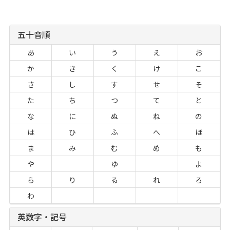
五十音順
あ
い
う
え
お
か
き
く
け
こ
さ
し
す
せ
そ
た
ち
つ
て
と
な
に
ぬ
ね
の
は
ひ
ふ
へ
ほ
ま
み
む
め
も
や
ゆ
よ
ら
り
る
れ
ろ
わ
英数字・記号