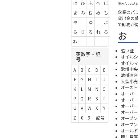
は
ひ
ふ
へ
ほ
読み方：おふ
企業のバ
ま
み
む
め
も
貸出金の
や
ゆ
よ
で財務が
お
ら
り
る
れ
ろ
わ
追い証
英数字・記
オイルシ
号
オイルマ
欧州中央銀
A
B
C
D
E
欧州連合 
F
G
H
I
J
大型小売
オースト
K
L
M
N
O
オーバー
P
Q
R
S
T
オーバー
オーバー
U
V
W
X
Y
オーバー
Z
0－9
記号
オープン
オープン
オールド
押し目買