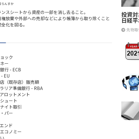
ばらんすか
ランスシートから資産の一部を消し去ること。
投資対
債権放棄や外部への売却などにより帳簿から取り除くこと
日経平
健全化を図る。
先物取
ョック
ネー
行 - ECB
- EU
店（既存店）販売額
ラリア準備銀行 - RBA
アロットメント
シュート
ナイト取引
・パー
エンド
エコノミー
い