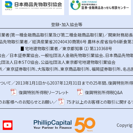
登録・加入協会等
業者(第一種金融商品取引業及び第二種金融商品取引業)／関東財務局長（
品先物取引業者／経済産業省20240430商第6号
農林水産省指令6新食第3
宅地建物取引業者／東京都知事（1）第110368号
協会／
日本証券業協会
、
一般社団法人金融先物取引業協会
、
日本商品先物
社団法人日本STO協会
、
公益社団法人東京都宅地建物取引業協会
所／
東京証券取引所
、
大阪取引所
、
東京商品取引所
、
福岡証券取引所
、
名古
ついて／
2013年1月1日から2037年12月31日までの25年間、復興特別所
復興特別所得税リーフレット
復興特別所得税Q&A
上のお客様へのお知らせとお願い／
75才以上のお客様との取引に関する
Copyrigh