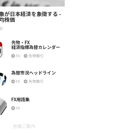
象が日本経済を象徴する -
均株価
引
先物・FX
経済指標為替カレンダー
FX
先物取引
為替市況ヘッドライン
FX
先物取引
FX用語集
FX
各種ご案内