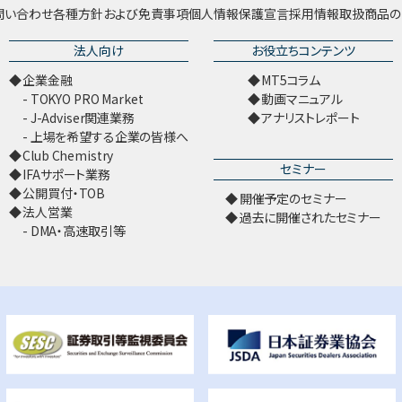
問い合わせ
各種方針および免責事項
個人情報保護宣言
採用情報
取扱商品の
法人向け
お役立ちコンテンツ
企業金融
MT5コラム
TOKYO PRO Market
動画マニュアル
J-Adviser関連業務
アナリストレポート
上場を希望する企業の皆様へ
Club Chemistry
セミナー
IFAサポート業務
公開買付・TOB
開催予定のセミナー
法人営業
過去に開催されたセミナー
DMA・高速取引等