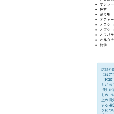
オシレー
押す
踊り場
オファー
オフショ
オプショ
オフバラ
オルタナ
終値
店頭外
に規定
（FX
とがあ
損失を
もので
上の損
する場
クにつ