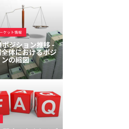
マーケット情報
Mポジション推移 -
場全体におけるポジ
ョンの縮図