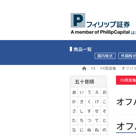
は
商品一覧
国内株式
外国株
FX
FX用語集
オフバ
FX用語
五十音順
あ
い
う
え
お
オフ
か
き
く
け
こ
さ
し
す
せ
そ
た
ち
つ
て
と
オフ
な
に
ぬ
ね
の