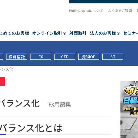
PhillipCapitalについて
よくあるご質問
じめてのお客様
オンライン取引
対面取引
法人のお客様
セミナ
式
投資信託
FX
CFD
先物OP
ST
ランス化
集
バランス化
FX用語集
バランス化とは