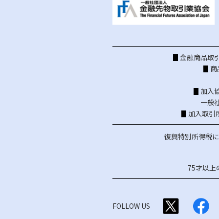
金融商品取引
商
加入
一般
加入取引
復興特別所得税に
75才以
FOLLOW US