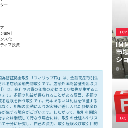
ター
ア
FX
ン取引
ンス化
IM
ティブ投資
市
シ
FX
国為替証拠金取引「フィリップFX」は、金融商品取引法
される店頭金融先物取引です。店頭外国為替証拠金取引
取引）は、金利や通貨の価格の変動により損失が生ずるこ
ります。多額の利益が得られることがある反面、多額の
被る危険を伴う取引です。元本あるいは利益を保証する
はなく、相場の変動によりお客様が差し入れた証拠金以
失が生ずる場合がございます。したがって、取引を開始
合または継続して行なう場合には、取引の仕組みやリス
FAQ
いて十分に研究し、自己の資力、取引経験及び取引目的