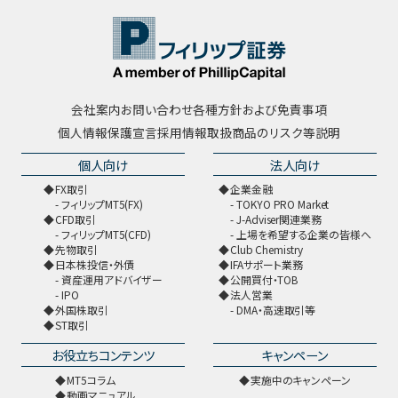
会社案内
お問い合わせ
各種方針および免責事項
個人情報保護宣言
採用情報
取扱商品のリスク等説明
個人向け
法人向け
FX取引
企業金融
フィリップMT5(FX)
TOKYO PRO Market
CFD取引
J-Adviser関連業務
フィリップMT5(CFD)
上場を希望する企業の皆様へ
先物取引
Club Chemistry
日本株投信・外債
IFAサポート業務
資産運用アドバイザー
公開買付・TOB
IPO
法人営業
外国株取引
DMA・高速取引等
ST取引
お役立ちコンテンツ
キャンペーン
MT5コラム
実施中のキャンペーン
動画マニュアル