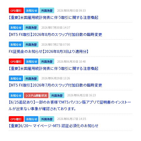
CFD取引
お知らせ
外国為替
2026年08月03日 09:33
【重要】米国雇用統計発表に伴う取引に関する注意喚起
お知らせ
外国為替
2026年07月30日 14:37
【MT5 FX取引】2026年8月のスワップ付加日数の臨時変更
お知らせ
外国為替
2026年07月27日 07:00
FX証拠金のお知らせ【2026年8月3日より適用分】
CFD取引
お知らせ
外国為替
2026年06月30日 10:40
【重要】米国雇用統計発表に伴う取引に関する注意喚起
お知らせ
外国為替
2026年06月29日 13:26
【MT5 FX取引】2026年7月のスワップ付加日数の臨時変更
お知らせ
システム稼動状況
外国為替
2026年06月22日 16:23
【6/25追記あり】一部のお客様でMT5パソコン版アプリで証明書のインストー
ルが出来ない事象が確認されております。
CFD取引
お知らせ
外国為替
2026年06月17日 14:35
【重要】6/20～ マイページ・MT5 認証必須化のお知らせ