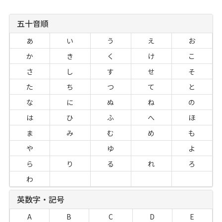
五十音順
あ
い
う
え
お
か
き
く
け
こ
さ
し
す
せ
そ
た
ち
つ
て
と
な
に
ぬ
ね
の
は
ひ
ふ
へ
ほ
ま
み
む
め
も
や
ゆ
よ
ら
り
る
れ
ろ
わ
英数字・記号
A
B
C
D
E