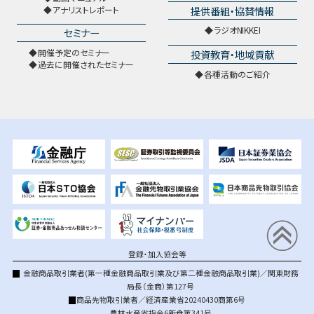
提供番組・協賛情報
アナリストレポート
ラジオNIKKEI
セミナー
開催予定のセミナー
投資教育・地域貢献
過去に開催されたセミナー
各種活動のご紹介
登録・加入協会等
金融商品取引業者(第一種金融商品取引業及び第二種金融商品取引業)／関東財務
局長（金商）第127号
商品先物取引業者／経済産業省20240430商第6号
農林水産省指令6新食第341号