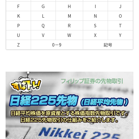
F
G
H
I
J
K
L
M
N
O
P
Q
R
S
T
U
V
W
X
Y
Z
0－9
記号