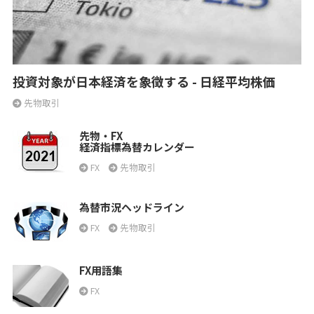
投資対象が日本経済を象徴する - 日経平均株価
先物取引
先物・FX
経済指標為替カレンダー
FX
先物取引
為替市況ヘッドライン
FX
先物取引
FX用語集
FX