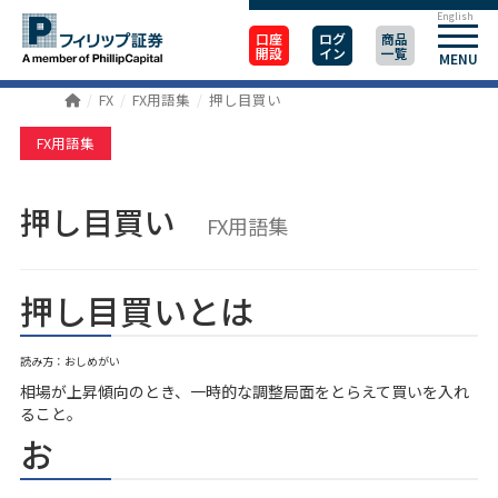
English
口座
ログ
商品
開設
イン
一覧
MENU
FX
FX用語集
押し目買い
FX用語集
押し目買い
FX用語集
押し目買いとは
読み方：おしめがい
相場が上昇傾向のとき、一時的な調整局面をとらえて買いを入れ
ること。
お