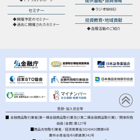
提供番組・協賛情報
ラジオNIKKEI
セミナー
開催予定のセミナー
投資教育・地域貢献
過去に開催されたセミナー
各種活動のご紹介
登録・加入協会等
金融商品取引業者(第一種金融商品取引業及び第二種金融商品取引業)／関東財務
局長（金商）第127号
商品先物取引業者／経済産業省20240430商第6号
農林水産省指令6新食第341号