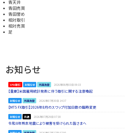
青天井
青田売買
青田誉め
相対取引
相対売買
足
お知らせ
CFD取引
お知らせ
外国為替
2026年08月03日 09:33
【重要】米国雇用統計発表に伴う取引に関する注意喚起
お知らせ
外国為替
2026年07月30日 14:37
【MT5 FX取引】2026年8月のスワップ付加日数の臨時変更
お知らせ
共通
2026年07月29日 07:30
令和８年熊本地震により被害を受けられた皆さまへ
お知らせ
外国為替
2026年07月27日 07:00