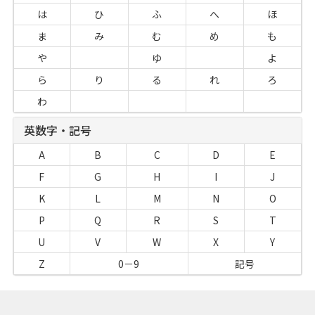
は
ひ
ふ
へ
ほ
ま
み
む
め
も
や
ゆ
よ
ら
り
る
れ
ろ
わ
英数字・記号
A
B
C
D
E
F
G
H
I
J
K
L
M
N
O
P
Q
R
S
T
U
V
W
X
Y
Z
0－9
記号