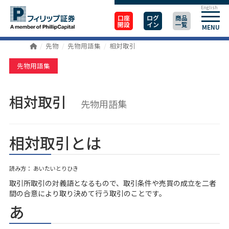
English
口座
ログ
商品
開設
イン
一覧
MENU
先物
先物用語集
相対取引
先物用語集
相対取引
先物用語集
相対取引とは
読み方： あいたいとりひき
取引所取引の対義語となるもので、取引条件や売買の成立を二者
間の合意により取り決めて行う取引のことです。
あ