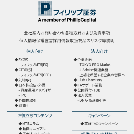
会社案内
お問い合わせ
各種方針および免責事項
個人情報保護宣言
採用情報
取扱商品のリスク等説明
個人向け
法人向け
FX取引
企業金融
フィリップMT5(FX)
TOKYO PRO Market
CFD取引
J-Adviser関連業務
フィリップMT5(CFD)
上場を希望する企業の皆様へ
先物取引
Club Chemistry
日本株投信・外債
IFAサポート業務
資産運用アドバイザー
公開買付・TOB
IPO
法人営業
外国株取引
DMA・高速取引等
ST取引
お役立ちコンテンツ
キャンペーン
MT5コラム
実施中のキャンペーン
動画マニュアル
アナリストレポート