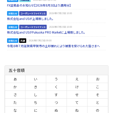
FX証拠金のお知らせ【2026年8月3日より適用分】
お知らせ
コーポレートファイナンス
2026年07月15日 10:00
株式会社and USが上場致しました。
お知らせ
コーポレートファイナンス
2026年07月15日 10:00
株式会社and USがFukuoka PRO Marketに上場致しました。
お知らせ
共通
2026年07月15日 09:00
令和８年７月滋賀県甲賀市の土砂崩れにより被害を受けられた皆さまへ
五十音順
あ
い
う
え
お
か
き
く
け
こ
さ
し
す
せ
そ
た
ち
つ
て
と
な
に
ぬ
ね
の