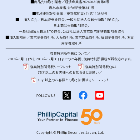
商品先物取引業者／経済産業省20240430商第6号
農林水産省指令6新食第341号
宅地建物取引業者／東京都知事（1）第110368号
加入協会／
日本証券業協会
、
一般社団法人金融先物取引業協会
、
日本商品先物取引協会
、
一般社団法人日本STO協会
、
公益社団法人東京都宅地建物取引業協会
加入取引所／
東京証券取引所
、
大阪取引所
、
東京商品取引所
、
福岡証券取引所
、
名古
屋証券取引所
復興特別所得税について／
2013年1月1日から2037年12月31日までの25年間、復興特別所得税が課税されます。
復興特別所得税リーフレット
復興特別所得税Q&A
75才以上のお客様へのお知らせとお願い／
75才以上のお客様との取引に関するリーフレット
FOLLOW US
Copyright © Phillip Securities Japan, Ltd.