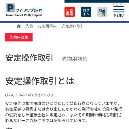
English
口座
ログ
商品
開設
イン
一覧
MENU
先物
先物用語集
安定操作取引
先物用語集
安定操作取引
先物用語集
安定操作取引とは
読み方： あんていそうさとりひき
安定操作は相場操縦のひとつとして禁止行為となっていますが、
有価証券の募集または売り出しにかかわる発行会社の役員や発行
の受託をした証券会社に限定され、またその期間や価格も制限さ
れるなど一定の条件下では認められています。