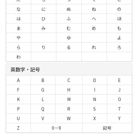
な
に
ぬ
ね
の
は
ひ
ふ
へ
ほ
ま
み
む
め
も
や
ゆ
よ
ら
り
る
れ
ろ
わ
英数字・記号
A
B
C
D
E
F
G
H
I
J
K
L
M
N
O
P
Q
R
S
T
U
V
W
X
Y
Z
0－9
記号