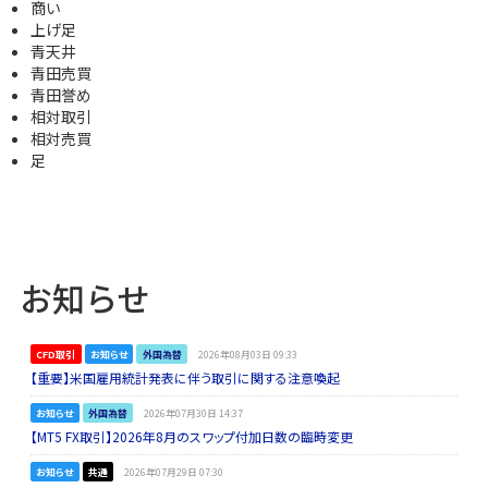
商い
上げ足
青天井
青田売買
青田誉め
相対取引
相対売買
足
お知らせ
CFD取引
お知らせ
外国為替
2026年08月03日 09:33
【重要】米国雇用統計発表に伴う取引に関する注意喚起
お知らせ
外国為替
2026年07月30日 14:37
【MT5 FX取引】2026年8月のスワップ付加日数の臨時変更
お知らせ
共通
2026年07月29日 07:30