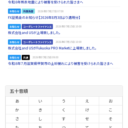
令和８年熊本地震により被害を受けられた皆さまへ
お知らせ
外国為替
2026年07月27日 07:00
FX証拠金のお知らせ【2026年8月3日より適用分】
お知らせ
コーポレートファイナンス
2026年07月15日 10:00
株式会社and USが上場致しました。
お知らせ
コーポレートファイナンス
2026年07月15日 10:00
株式会社and USがFukuoka PRO Marketに上場致しました。
お知らせ
共通
2026年07月15日 09:00
令和８年７月滋賀県甲賀市の土砂崩れにより被害を受けられた皆さまへ
五十音順
あ
い
う
え
お
か
き
く
け
こ
さ
し
す
せ
そ
た
ち
つ
て
と