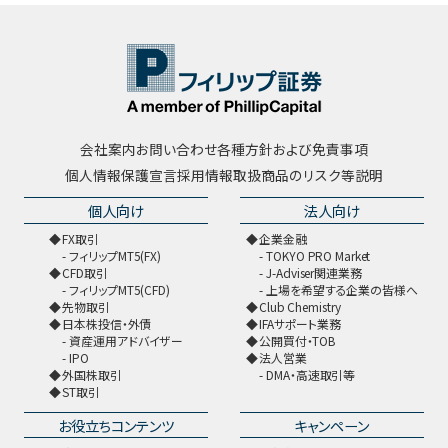
会社案内
お問い合わせ
各種方針および免責事項
個人情報保護宣言
採用情報
取扱商品のリスク等説明
個人向け
法人向け
FX取引
企業金融
フィリップMT5(FX)
TOKYO PRO Market
CFD取引
J-Adviser関連業務
フィリップMT5(CFD)
上場を希望する企業の皆様へ
先物取引
Club Chemistry
日本株投信・外債
IFAサポート業務
資産運用アドバイザー
公開買付・TOB
IPO
法人営業
外国株取引
DMA・高速取引等
ST取引
お役立ちコンテンツ
キャンペーン