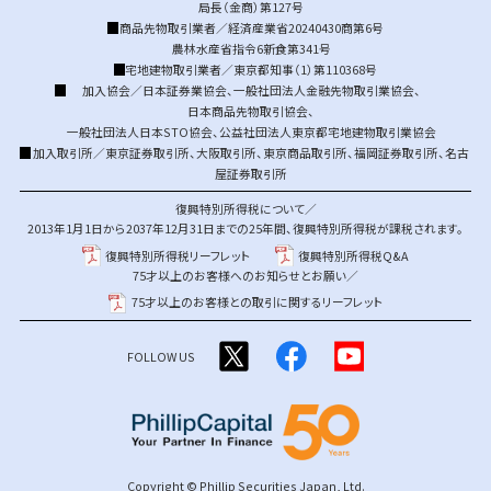
局長（金商）第127号
商品先物取引業者／経済産業省20240430商第6号
農林水産省指令6新食第341号
宅地建物取引業者／東京都知事（1）第110368号
加入協会／
日本証券業協会
、
一般社団法人金融先物取引業協会
、
日本商品先物取引協会
、
一般社団法人日本STO協会
、
公益社団法人東京都宅地建物取引業協会
加入取引所／
東京証券取引所
、
大阪取引所
、
東京商品取引所
、
福岡証券取引所
、
名古
屋証券取引所
復興特別所得税について／
2013年1月1日から2037年12月31日までの25年間、復興特別所得税が課税されます。
復興特別所得税リーフレット
復興特別所得税Q&A
75才以上のお客様へのお知らせとお願い／
75才以上のお客様との取引に関するリーフレット
FOLLOW US
Copyright © Phillip Securities Japan, Ltd.