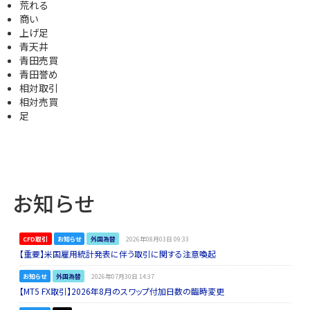
荒れる
商い
上げ足
青天井
青田売買
青田誉め
相対取引
相対売買
足
お知らせ
CFD取引
お知らせ
外国為替
2026年08月03日 09:33
【重要】米国雇用統計発表に伴う取引に関する注意喚起
お知らせ
外国為替
2026年07月30日 14:37
【MT5 FX取引】2026年8月のスワップ付加日数の臨時変更