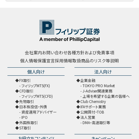
会社案内
お問い合わせ
各種方針および免責事項
個人情報保護宣言
採用情報
取扱商品のリスク等説明
個人向け
法人向け
FX取引
企業金融
フィリップMT5(FX)
TOKYO PRO Market
CFD取引
J-Adviser関連業務
フィリップMT5(CFD)
上場を希望する企業の皆様へ
先物取引
Club Chemistry
日本株投信・外債
IFAサポート業務
資産運用アドバイザー
公開買付・TOB
IPO
法人営業
外国株取引
DMA・高速取引等
ST取引
お役立ちコンテンツ
キャンペーン