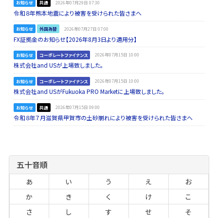
お知らせ
共通
2026年07月29日 07:30
令和８年熊本地震により被害を受けられた皆さまへ
お知らせ
外国為替
2026年07月27日 07:00
FX証拠金のお知らせ【2026年8月3日より適用分】
お知らせ
コーポレートファイナンス
2026年07月15日 10:00
株式会社and USが上場致しました。
お知らせ
コーポレートファイナンス
2026年07月15日 10:00
株式会社and USがFukuoka PRO Marketに上場致しました。
お知らせ
共通
2026年07月15日 09:00
令和８年７月滋賀県甲賀市の土砂崩れにより被害を受けられた皆さまへ
五十音順
あ
い
う
え
お
か
き
く
け
こ
さ
し
す
せ
そ