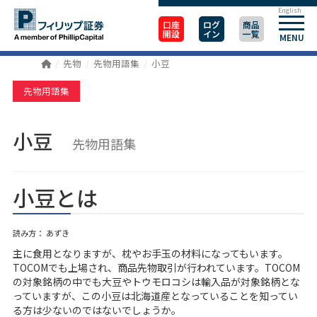
English
口座
ログ
商品
開設
イン
一覧
MENU
先物
先物用語集
小豆
先物用語集
小豆
先物用語集
小豆とは
読み方： あずき
主に食用となりますが、枕やお手玉の材料になってもいます。
TOCOMでも上場され、商品先物取引が行われています。TOCOM
の対象銘柄の中でも大豆やトウモロコシは輸入品が対象銘柄とな
っていますが、この小豆は北海道産となっていることを知ってい
る方は少ないのではないでしょうか。