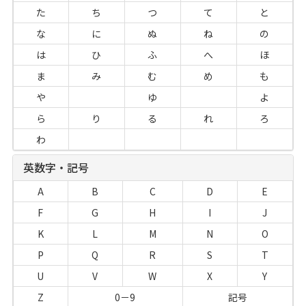
た
ち
つ
て
と
な
に
ぬ
ね
の
は
ひ
ふ
へ
ほ
ま
み
む
め
も
や
ゆ
よ
ら
り
る
れ
ろ
わ
英数字・記号
A
B
C
D
E
F
G
H
I
J
K
L
M
N
O
P
Q
R
S
T
U
V
W
X
Y
Z
0－9
記号