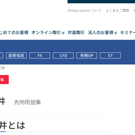
PhillipCapitalについて
よくあるご質問
じめてのお客様
オンライン取引
対面取引
法人のお客様
セミナ
式
投資信託
FX
CFD
先物OP
ST
天井
語集
天井
先物用語集
井とは