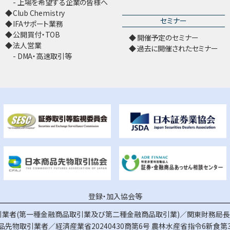
上場を希望する企業の皆様へ
Club Chemistry
セミナー
IFAサポート業務
公開買付・TOB
開催予定のセミナー
法人営業
過去に開催されたセミナー
DMA・高速取引等
登録・加入協会等
業者(第一種金融商品取引業及び第二種金融商品取引業)／関東財務局長（
品先物取引業者／経済産業省20240430商第6号
農林水産省指令6新食第3