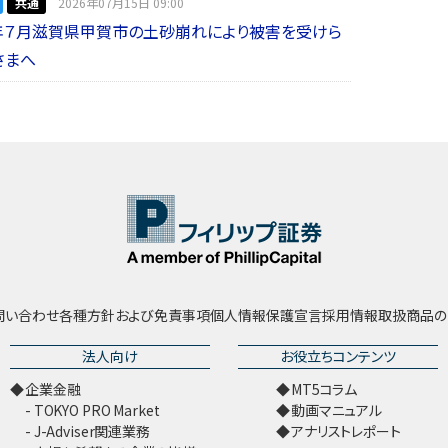
共通
2026年07月15日 09:00
年７月滋賀県甲賀市の土砂崩れにより被害を受けら
さまへ
問い合わせ
各種方針および免責事項
個人情報保護宣言
採用情報
取扱商品の
法人向け
お役立ちコンテンツ
企業金融
MT5コラム
TOKYO PRO Market
動画マニュアル
J-Adviser関連業務
アナリストレポート