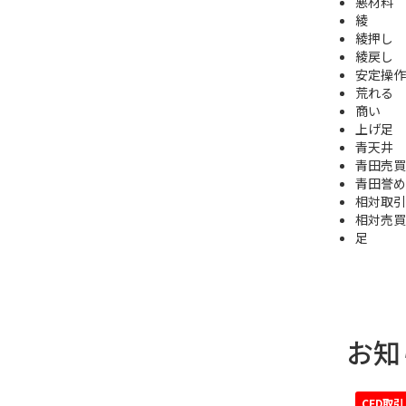
悪材料
綾
綾押し
綾戻し
安定操作
荒れる
商い
上げ足
青天井
青田売買
青田誉め
相対取引
相対売買
足
お知
CFD取引