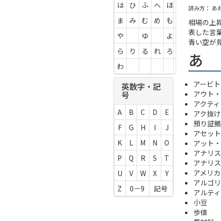
は
ひ
ふ
へ
ほ
読み方： あ
ま
み
む
め
も
相場の上
表した言
や
ゆ
よ
青い空が
ら
り
る
れ
ろ
あ
わ
アービト
英数字・記
アウト・オ
号
アクティ
A
B
C
D
E
アク抜け
預り証拠
F
G
H
I
J
アセット
K
L
M
N
O
アット・ザ
アナリス
P
Q
R
S
T
アナリス
アメリカン・
U
V
W
X
Y
アルゴリ
Z
0－9
記号
アルティ
小豆
歩値