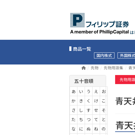
は
商品一覧
国内株式
外国株
先物
先物用語集
青
先物用
五十音順
あ
い
う
え
お
青
か
き
く
け
こ
さ
し
す
せ
そ
た
ち
つ
て
と
青天
な
に
ぬ
ね
の