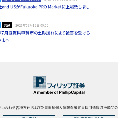
nd USがFukuoka PRO Marketに上場致しまし
共通
2026年07月15日 09:00
年７月滋賀県甲賀市の土砂崩れにより被害を受けら
さまへ
問い合わせ
各種方針および免責事項
個人情報保護宣言
採用情報
取扱商品の