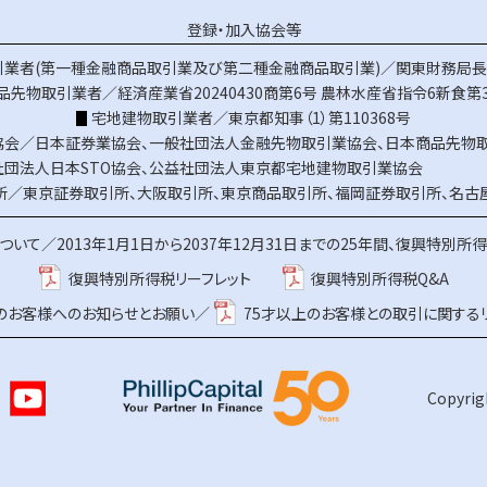
登録・加入協会等
業者(第一種金融商品取引業及び第二種金融商品取引業)／関東財務局長（
品先物取引業者／経済産業省20240430商第6号
農林水産省指令6新食第3
宅地建物取引業者／東京都知事（1）第110368号
協会／
日本証券業協会
、
一般社団法人金融先物取引業協会
、
日本商品先物
社団法人日本STO協会
、
公益社団法人東京都宅地建物取引業協会
所／
東京証券取引所
、
大阪取引所
、
東京商品取引所
、
福岡証券取引所
、
名古
ついて／
2013年1月1日から2037年12月31日までの25年間、復興特別所
復興特別所得税リーフレット
復興特別所得税Q&A
上のお客様へのお知らせとお願い／
75才以上のお客様との取引に関する
Copyrigh