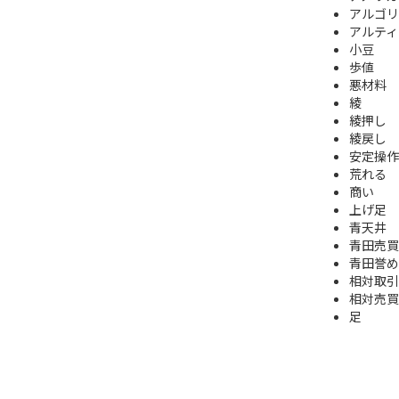
アルゴリ
アルティ
小豆
歩値
悪材料
綾
綾押し
綾戻し
安定操作
荒れる
商い
上げ足
青天井
青田売買
青田誉め
相対取引
相対売買
足