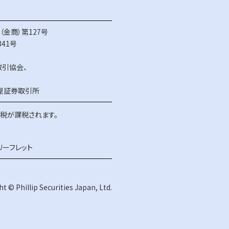
金商）第127号
41号
取引協会
、
屋証券取引所
得税が課税されます。
リーフレット
t © Phillip Securities Japan, Ltd.