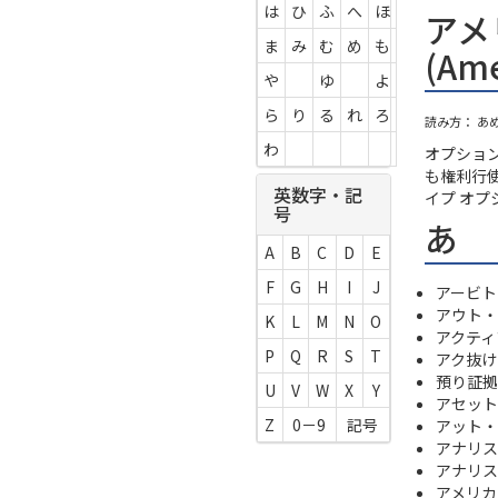
は
ひ
ふ
へ
ほ
アメ
ま
み
む
め
も
(Ame
や
ゆ
よ
ら
り
る
れ
ろ
読み方： あ
わ
オプショ
も権利行使
英数字・記
イプ オプ
号
あ
A
B
C
D
E
F
G
H
I
J
アービト
アウト・オ
K
L
M
N
O
アクティ
P
Q
R
S
T
アク抜け
預り証拠
U
V
W
X
Y
アセット
Z
0－9
記号
アット・ザ
アナリス
アナリス
アメリカン・