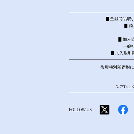
金融商品取引
商
加入
一般
加入取引
復興特別所得税に
75才以
FOLLOW US