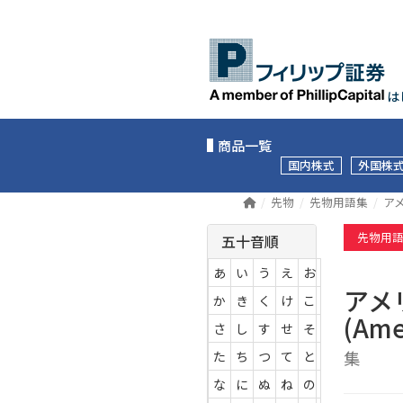
は
商品一覧
国内株式
外国株
先物
先物用語集
アメ
先物用
五十音順
あ
い
う
え
お
アメ
か
き
く
け
こ
(Ame
さ
し
す
せ
そ
集
た
ち
つ
て
と
な
に
ぬ
ね
の