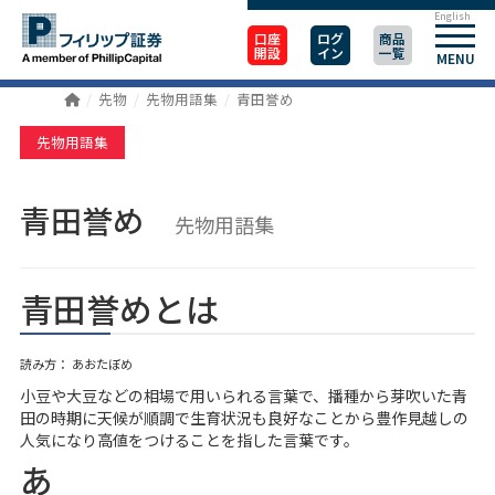
English
口座
ログ
商品
開設
イン
一覧
MENU
先物
先物用語集
青田誉め
先物用語集
青田誉め
先物用語集
青田誉めとは
読み方： あおたぼめ
小豆や大豆などの相場で用いられる言葉で、播種から芽吹いた青
田の時期に天候が順調で生育状況も良好なことから豊作見越しの
人気になり高値をつけることを指した言葉です。
あ