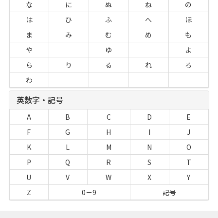
な
に
ぬ
ね
の
は
ひ
ふ
へ
ほ
ま
み
む
め
も
や
ゆ
よ
ら
り
る
れ
ろ
わ
英数字・記号
A
B
C
D
E
F
G
H
I
J
K
L
M
N
O
P
Q
R
S
T
U
V
W
X
Y
Z
0－9
記号