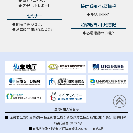
動画マニュアル
提供番組・協賛情報
アナリストレポート
ラジオNIKKEI
セミナー
開催予定のセミナー
投資教育・地域貢献
過去に開催されたセミナー
各種活動のご紹介
登録・加入協会等
金融商品取引業者(第一種金融商品取引業及び第二種金融商品取引業)／関東財務
局長（金商）第127号
商品先物取引業者／経済産業省20240430商第6号