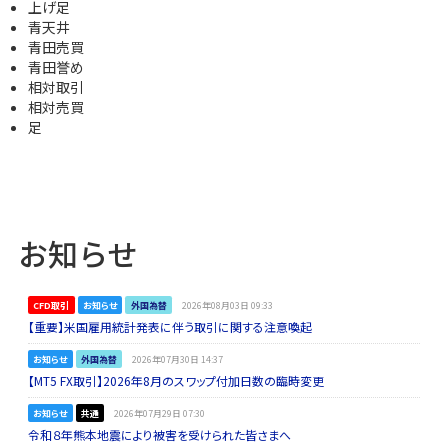
上げ足
青天井
青田売買
青田誉め
相対取引
相対売買
足
お知らせ
CFD取引
お知らせ
外国為替
2026年08月03日 09:33
【重要】米国雇用統計発表に伴う取引に関する注意喚起
お知らせ
外国為替
2026年07月30日 14:37
【MT5 FX取引】2026年8月のスワップ付加日数の臨時変更
お知らせ
共通
2026年07月29日 07:30
令和８年熊本地震により被害を受けられた皆さまへ