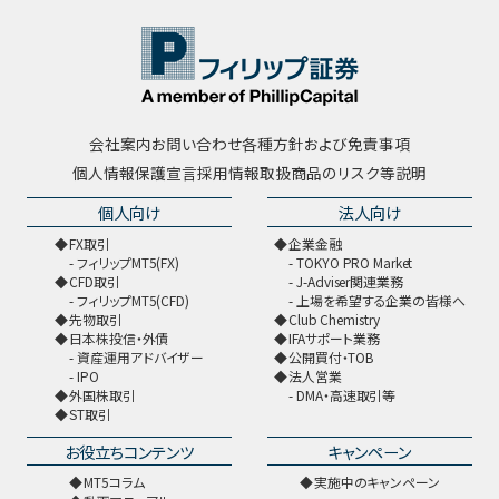
会社案内
お問い合わせ
各種方針および免責事項
個人情報保護宣言
採用情報
取扱商品のリスク等説明
個人向け
法人向け
FX取引
企業金融
フィリップMT5(FX)
TOKYO PRO Market
CFD取引
J-Adviser関連業務
フィリップMT5(CFD)
上場を希望する企業の皆様へ
先物取引
Club Chemistry
日本株投信・外債
IFAサポート業務
資産運用アドバイザー
公開買付・TOB
IPO
法人営業
外国株取引
DMA・高速取引等
ST取引
お役立ちコンテンツ
キャンペーン
MT5コラム
実施中のキャンペーン