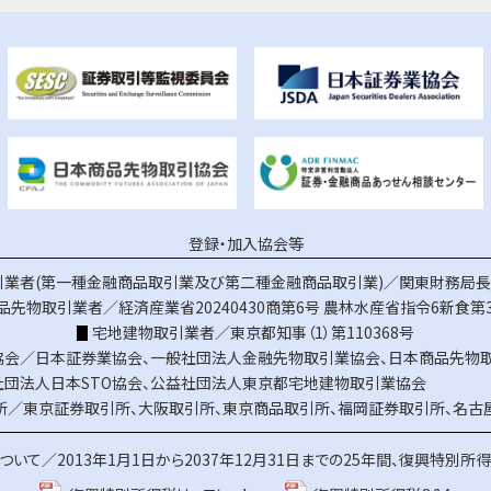
登録・加入協会等
業者(第一種金融商品取引業及び第二種金融商品取引業)／関東財務局長（
品先物取引業者／経済産業省20240430商第6号
農林水産省指令6新食第3
宅地建物取引業者／東京都知事（1）第110368号
協会／
日本証券業協会
、
一般社団法人金融先物取引業協会
、
日本商品先物
社団法人日本STO協会
、
公益社団法人東京都宅地建物取引業協会
所／
東京証券取引所
、
大阪取引所
、
東京商品取引所
、
福岡証券取引所
、
名古
ついて／
2013年1月1日から2037年12月31日までの25年間、復興特別所