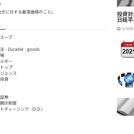
ね
動きに対する最高価格のこと。
投資対
日経平
先物取
スープ
- Durable - goods
場
ルギー
トップ
ジェンス
投資
証券
開示制度
トディーリング（D.D.）