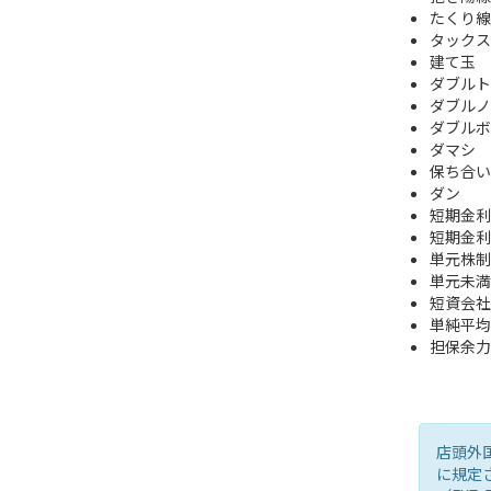
たくり線
タックス
建て玉
ダブルト
ダブルノ
ダブルボ
ダマシ
保ち合い
ダン
短期金利
短期金利
単元株制
単元未満
短資会社
単純平均
担保余力
店頭外
に規定