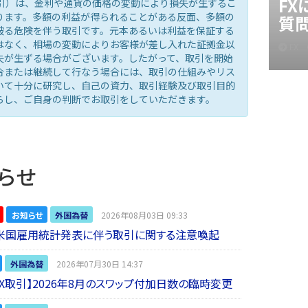
F
取引）は、金利や通貨の価格の変動により損失が生ずるこ
ります。多額の利益が得られることがある反面、多額の
質
被る危険を伴う取引です。元本あるいは利益を保証する
はなく、相場の変動によりお客様が差し入れた証拠金以
FX
失が生ずる場合がございます。したがって、取引を開始
合または継続して行なう場合には、取引の仕組みやリス
いて十分に研究し、自己の資力、取引経験及び取引目的
らし、ご自身の判断でお取引をしていただきます。
らせ
お知らせ
外国為替
2026年08月03日 09:33
】米国雇用統計発表に伴う取引に関する注意喚起
外国為替
2026年07月30日 14:37
 FX取引】2026年8月のスワップ付加日数の臨時変更