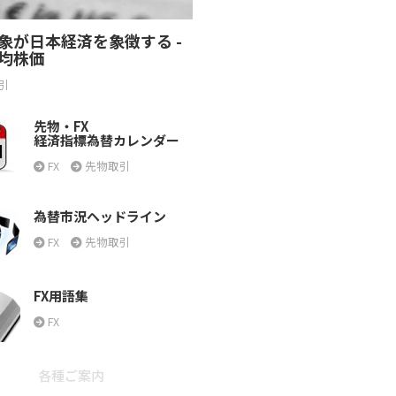
象が日本経済を象徴する -
均株価
引
先物・FX
経済指標為替カレンダー
FX
先物取引
為替市況ヘッドライン
FX
先物取引
FX用語集
FX
各種ご案内