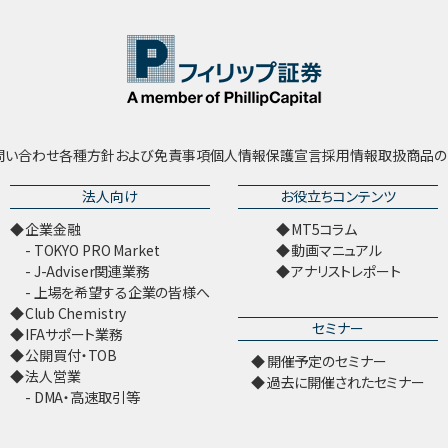
問い合わせ
各種方針および免責事項
個人情報保護宣言
採用情報
取扱商品の
法人向け
お役立ちコンテンツ
企業金融
MT5コラム
TOKYO PRO Market
動画マニュアル
J-Adviser関連業務
アナリストレポート
上場を希望する企業の皆様へ
Club Chemistry
セミナー
IFAサポート業務
公開買付・TOB
開催予定のセミナー
法人営業
過去に開催されたセミナー
DMA・高速取引等