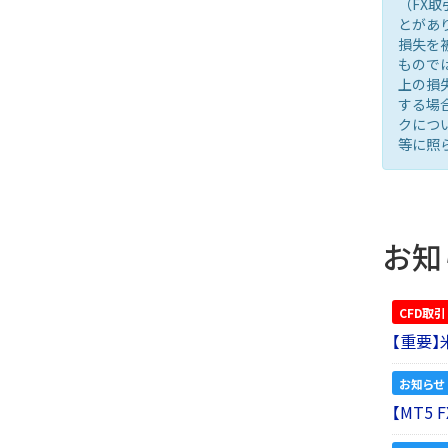
（FX
とがあ
損失を
もので
上の損
する場
クにつ
等に照
お知
CFD取引
【重要
お知らせ
【MT5