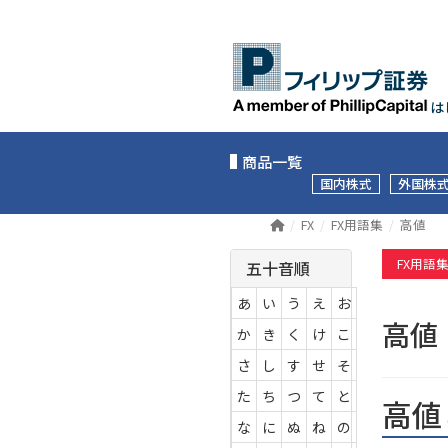
は
商品一覧
国内株式
外国株
FX
FX用語集
高値
FX用語
五十音順
あ
い
う
え
お
高
か
き
く
け
こ
さ
し
す
せ
そ
た
ち
つ
て
と
高値
な
に
ぬ
ね
の