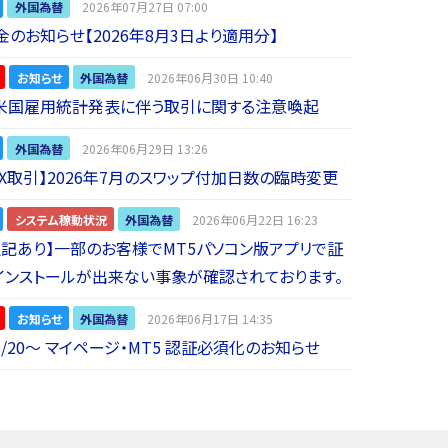
外国為替
2026年07月27日 07:00
金のお知らせ【2026年8月3日より適用分】
お知らせ
外国為替
2026年06月30日 10:40
】米国雇用統計発表に伴う取引に関する注意喚起
外国為替
2026年06月29日 13:26
 FX取引】2026年7月のスワップ付加日数の臨時変更
システム稼動状況
外国為替
2026年06月22日 16:23
5追記あり】一部のお客様でMT5パソコン版アプリで証
インストールが出来ない事象が確認されております。
お知らせ
外国為替
2026年06月17日 14:35
6/20～ マイページ・MT5 認証必須化のお知らせ