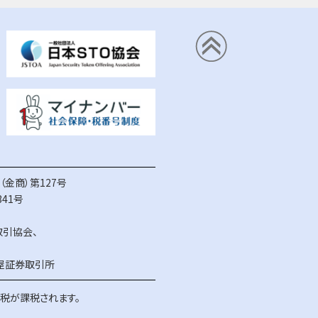
金商）第127号
41号
取引協会
、
屋証券取引所
得税が課税されます。