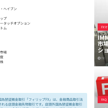
・ヘイブン
ップ
ータッチオプション
FX
トム
IM
市
シ
市場
度
FX
株
国為替証拠金取引「フィリップFX」は、金融商品取引法
FAQ
される店頭金融先物取引です。店頭外国為替証拠金取引