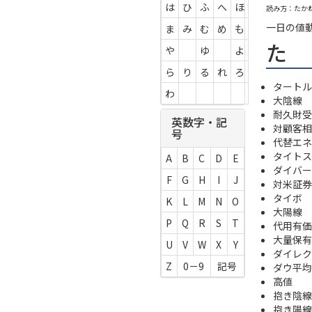
は
ひ
ふ
へ
ほ
読み方：たか
一日の値
ま
み
む
め
も
た
や
ゆ
よ
ら
り
る
れ
ろ
タートル
わ
大陰線
耐久財受注 
英数字・記
対顧客相
号
代替エネ
タイトス
A
B
C
D
E
ダイバー
F
G
H
I
J
対米証券
タイボ
K
L
M
N
O
大陽線
P
Q
R
S
T
代用有価
大量保有
U
V
W
X
Y
ダイレク
Z
0－9
記号
ダウ平均
高値
抱き陰線
抱き陽線