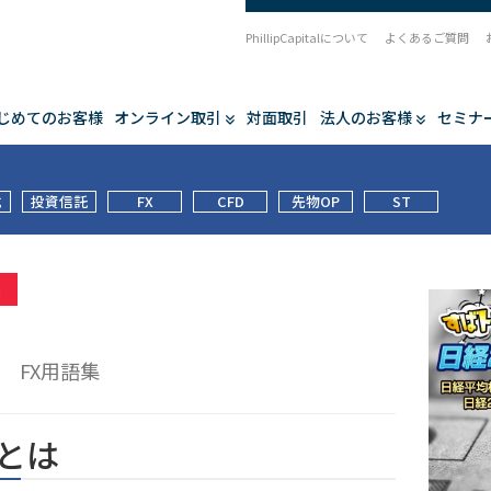
PhillipCapitalについて
よくあるご質問
じめてのお客様
オンライン取引
対面取引
法人のお客様
セミナ
式
投資信託
FX
CFD
先物OP
ST
集
値
FX用語集
とは