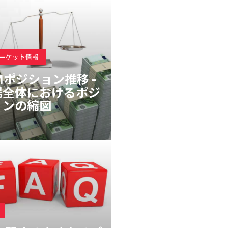
マーケット情報
Mポジション推移 -
場全体におけるポジ
ョンの縮図