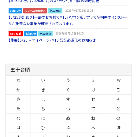
【MT5 FX取引】2026年7月のスワップ付加日数の臨時変更
お知らせ
システム稼動状況
外国為替
2026年06月22日 16:23
【6/25追記あり】一部のお客様でMT5パソコン版アプリで証明書のインストー
ルが出来ない事象が確認されております。
CFD取引
お知らせ
外国為替
2026年06月17日 14:35
【重要】6/20～ マイページ・MT5 認証必須化のお知らせ
五十音順
あ
い
う
え
お
か
き
く
け
こ
さ
し
す
せ
そ
た
ち
つ
て
と
な
に
ぬ
ね
の
は
ひ
ふ
へ
ほ