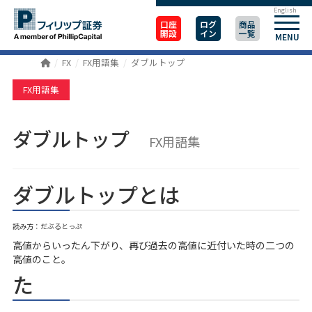
English
口座
ログ
商品
開設
イン
一覧
MENU
FX
FX用語集
ダブルトップ
FX用語集
ダブルトップ
FX用語集
ダブルトップとは
読み方：だぶるとっぷ
高値からいったん下がり、再び過去の高値に近付いた時の二つの
高値のこと。
た