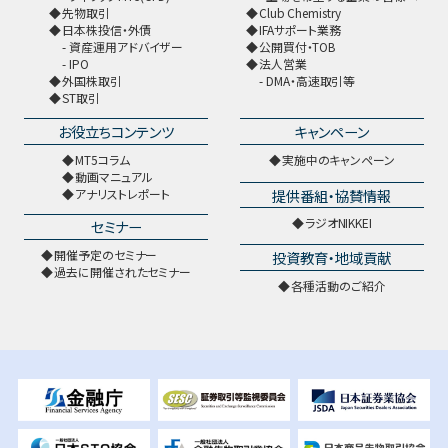
先物取引
Club Chemistry
日本株投信・外債
IFAサポート業務
資産運用アドバイザー
公開買付・TOB
IPO
法人営業
外国株取引
DMA・高速取引等
ST取引
お役立ちコンテンツ
キャンペーン
MT5コラム
実施中のキャンペーン
動画マニュアル
提供番組・協賛情報
アナリストレポート
ラジオNIKKEI
セミナー
開催予定のセミナー
投資教育・地域貢献
過去に開催されたセミナー
各種活動のご紹介