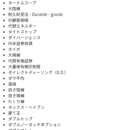
タートルスープ
大陰線
耐久財受注 - Durable - goods
対顧客相場
代替エネルギー
タイトストップ
ダイバージェンス
対米証券投資
タイボ
大陽線
代用有価証券
大量保有開示制度
ダイレクトディーリング（D.D.）
ダウ平均
高値
抱き陰線
抱き陽線
たくり線
タックス・ヘイブン
建て玉
ダブルトップ
ダブルノータッチオプション