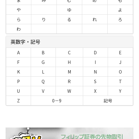
ま
み
む
め
も
や
ゆ
よ
ら
り
る
れ
ろ
わ
英数字・記号
A
B
C
D
E
F
G
H
I
J
K
L
M
N
O
P
Q
R
S
T
U
V
W
X
Y
Z
0－9
記号