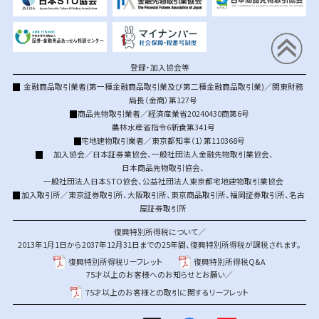
登録・加入協会等
金融商品取引業者(第一種金融商品取引業及び第二種金融商品取引業)／関東財務
局長（金商）第127号
商品先物取引業者／経済産業省20240430商第6号
農林水産省指令6新食第341号
宅地建物取引業者／東京都知事（1）第110368号
加入協会／
日本証券業協会
、
一般社団法人金融先物取引業協会
、
日本商品先物取引協会
、
一般社団法人日本STO協会
、
公益社団法人東京都宅地建物取引業協会
加入取引所／
東京証券取引所
、
大阪取引所
、
東京商品取引所
、
福岡証券取引所
、
名古
屋証券取引所
復興特別所得税について／
2013年1月1日から2037年12月31日までの25年間、復興特別所得税が課税されます。
復興特別所得税リーフレット
復興特別所得税Q&A
75才以上のお客様へのお知らせとお願い／
75才以上のお客様との取引に関するリーフレット