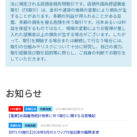
法に規定される店頭金融先物取引です。店頭外国為替証拠金
取引（FX取引）は、金利や通貨の価格の変動により損失が生
ずることがあります。多額の利益が得られることがある反
面、多額の損失を被る危険を伴う取引です。元本あるいは利
益を保証するものではなく、相場の変動によりお客様が差し
入れた証拠金以上の損失が生ずる場合がございます。したが
って、取引を開始する場合または継続して行なう場合には、
取引の仕組みやリスクについて十分に研究し、自己の資力、
取引経験及び取引目的等に照らし、ご自身の判断でお取引を
していただきます。
お知らせ
CFD取引
お知らせ
外国為替
2026年08月03日 09:33
【重要】米国雇用統計発表に伴う取引に関する注意喚起
お知らせ
外国為替
2026年07月30日 14:37
【MT5 FX取引】2026年8月のスワップ付加日数の臨時変更