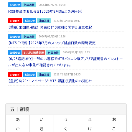
お知らせ
外国為替
2026年07月27日 07:00
FX証拠金のお知らせ【2026年8月3日より適用分】
CFD取引
お知らせ
外国為替
2026年06月30日 10:40
【重要】米国雇用統計発表に伴う取引に関する注意喚起
お知らせ
外国為替
2026年06月29日 13:26
【MT5 FX取引】2026年7月のスワップ付加日数の臨時変更
お知らせ
システム稼動状況
外国為替
2026年06月22日 16:23
【6/25追記あり】一部のお客様でMT5パソコン版アプリで証明書のインストー
ルが出来ない事象が確認されております。
CFD取引
お知らせ
外国為替
2026年06月17日 14:35
【重要】6/20～ マイページ・MT5 認証必須化のお知らせ
五十音順
あ
い
う
え
お
か
き
く
け
こ