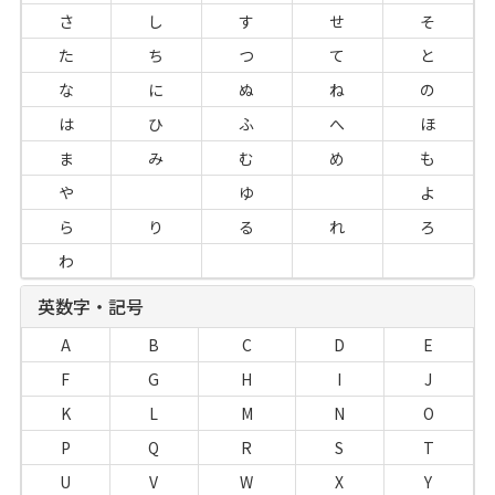
さ
し
す
せ
そ
た
ち
つ
て
と
な
に
ぬ
ね
の
は
ひ
ふ
へ
ほ
ま
み
む
め
も
や
ゆ
よ
ら
り
る
れ
ろ
わ
英数字・記号
A
B
C
D
E
F
G
H
I
J
K
L
M
N
O
P
Q
R
S
T
U
V
W
X
Y