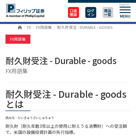
English
口座
ログ
商品
開設
イン
一覧
MENU
FX
FX用語集
耐久財受注 - DURABLE - GOODS
FX用語集
耐久財受注 - Durable - goods
FX用語集
耐久財受注 - Durable - goods
とは
読み方：たいきゅうざいじゅちゅう
耐久財（耐久年数3年以上の使用に耐えうる消費財）への受注額
で、米国の設備投資計画の先行指標。