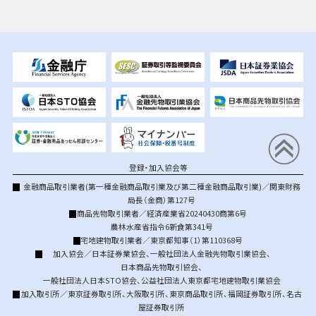
登録・加入協会等
金融商品取引業者(第一種金融商品取引業及び第二種金融商品取引業)／関東財務
局長（金商）第127号
商品先物取引業者／経済産業省20240430商第6号
農林水産省指令6新食第341号
宅地建物取引業者／東京都知事（1）第110368号
加入協会／
日本証券業協会
、
一般社団法人金融先物取引業協会
、
日本商品先物取引協会
、
一般社団法人日本STO協会
、
公益社団法人東京都宅地建物取引業協会
加入取引所／
東京証券取引所
、
大阪取引所
、
東京商品取引所
、
福岡証券取引所
、
名古
屋証券取引所