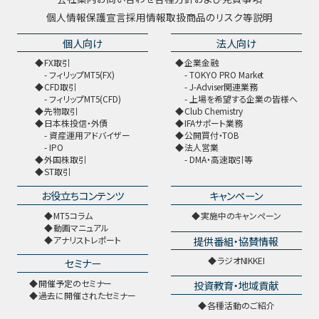
個人情報保護宣言
採用情報
取扱商品のリスク等説明
個人向け
法人向け
FX取引
企業金融
フィリップMT5(FX)
TOKYO PRO Market
CFD取引
J-Adviser関連業務
フィリップMT5(CFD)
上場を希望する企業の皆様へ
先物取引
Club Chemistry
日本株投信・外債
IFAサポート業務
資産運用アドバイザー
公開買付・TOB
IPO
法人営業
外国株取引
DMA・高速取引等
ST取引
お役立ちコンテンツ
キャンペーン
MT5コラム
実施中のキャンペーン
動画マニュアル
提供番組・協賛情報
アナリストレポート
ラジオNIKKEI
セミナー
開催予定のセミナー
投資教育・地域貢献
過去に開催されたセミナー
各種活動のご紹介