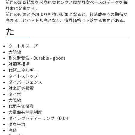
前月の調査結果を米商務省センサス局が月次ベースのデータを毎
月末に発表する。
前月の結果と予想よりも強い結果となると、経済成長への期待が
高まることからドル高となり、債券価格は下落する傾向がある。
た
タートルスープ
大陰線
耐久財受注 - Durable - goods
対顧客相場
代替エネルギー
タイトストップ
ダイバージェンス
対米証券投資
タイボ
大陽線
代用有価証券
大量保有開示制度
ダイレクトディーリング（D.D.）
ダウ平均
高値